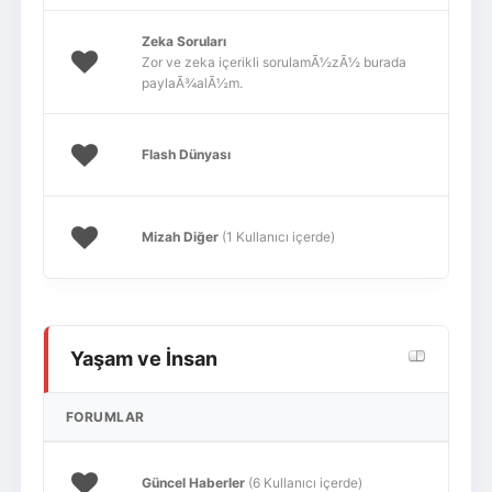
Zeka Soruları
Zor ve zeka içerikli sorulamÃ½zÃ½ burada
paylaÃ¾alÃ½m.
Flash Dünyası
Mizah Diğer
(1 Kullanıcı içerde)
Yaşam ve İnsan
FORUMLAR
Güncel Haberler
(6 Kullanıcı içerde)