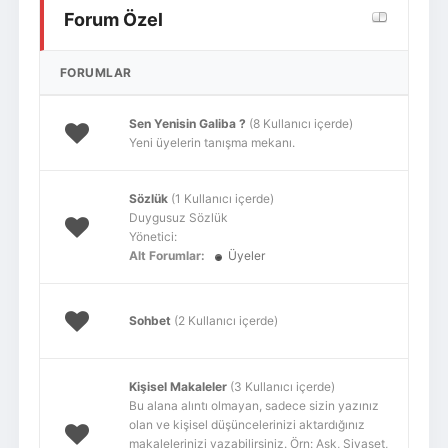
Forum Özel
Giriş Yap
Üye Ol
FORUMLAR
Sen Yenisin Galiba ?
(8 Kullanıcı içerde)
Yeni üyelerin tanışma mekanı.
Sözlük
(1 Kullanıcı içerde)
Duygusuz Sözlük
Yönetici:
Alt Forumlar:
Üyeler
Sohbet
(2 Kullanıcı içerde)
Kişisel Makaleler
(3 Kullanıcı içerde)
Bu alana alıntı olmayan, sadece sizin yazınız
olan ve kişisel düşüncelerinizi aktardığınız
makalelerinizi yazabilirsiniz. Örn: Aşk, Siyaset,