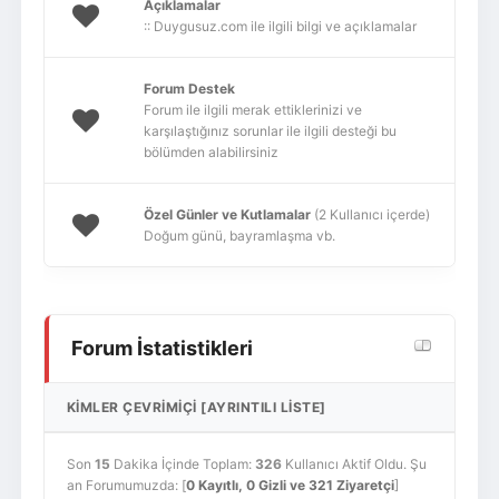
Açıklamalar
:: Duygusuz.com ile ilgili bilgi ve açıklamalar
Forum Destek
Forum ile ilgili merak ettiklerinizi ve
karşılaştığınız sorunlar ile ilgili desteği bu
bölümden alabilirsiniz
Özel Günler ve Kutlamalar
(2 Kullanıcı içerde)
Doğum günü, bayramlaşma vb.
Forum İstatistikleri
KIMLER ÇEVRIMIÇI
[
AYRINTILI LISTE
]
Son
15
Dakika İçinde Toplam:
326
Kullanıcı Aktif Oldu. Şu
an Forumumuzda: [
0 Kayıtlı, 0 Gizli ve 321 Ziyaretçi
]