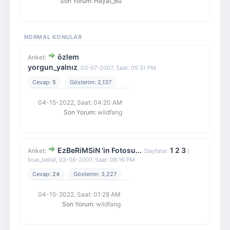
Son Yorum
:
Hayat_Bu
NORMAL KONULAR
özlem
Anket:
yorgun_yalnız
,
03-07-2007, Saat: 05:31 PM
5
2,137
04-15-2022, Saat: 04:20 AM
Son Yorum
: wildfang
EzBeRiMSiN 'in Fotosu...
1
2
3
Anket:
(Sayfalar:
)
blue_belial,
03-06-2007, Saat: 08:16 PM
24
3,227
04-15-2022, Saat: 01:28 AM
Son Yorum
: wildfang