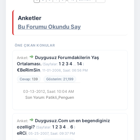
Giriş Yap
Üye Ol
Anketler
Bu Forumu Okundu Say
ÖNE ÇIKAN KONULAR
Duygusuz Forumdakilerin Yaş
Anket:
Ortalaması.
1
2
3
4
14
(Sayfalar:
...
)
€BeRimSin
,
11-01-2006, Saat: 06:56 PM
139
21,199
03-13-2012, Saat: 10:04 AM
Son Yorum
:
Patikli_Penguen
Duygusuz.Com un en begendiginiz
Anket:
ozelligi?
1
2
3
4
6
(Sayfalar:
...
)
eRCi
,
05-25-2007, Saat: 09:37 PM