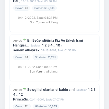
BaL
,
02-19-2007, Saat: 03:36 AM
41
5,316
04-12-2022, Saat: 04:31 PM
Son Yorum
: wildfang
En Beğendiğiniz Kiz Ve Erkek Ismi
Anket:
Hangisi...
1
2
3
4
10
(Sayfalar:
...
)
senem albayrak
,
02-13-2007, Saat: 01:53 PM
94
11,291
04-11-2022, Saat: 09:32 PM
Son Yorum
: wildfang
Sewgilisi olanlar el kaldırsın!
1
2
3
Anket:
(Sayfalar:
4
12
...
)
PrinceSs
,
02-11-2007, Saat: 07:07 PM
111
10,655