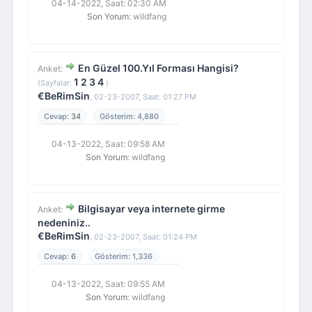
04-14-2022, Saat: 02:30 AM
Son Yorum
: wildfang
En Güzel 100.Yıl Forması Hangisi?
Anket:
1
2
3
4
(Sayfalar:
)
€BeRimSin
,
02-23-2007, Saat: 01:27 PM
34
4,880
04-13-2022, Saat: 09:58 AM
Son Yorum
: wildfang
Bilgisayar veya internete girme
Anket:
nedeniniz..
€BeRimSin
,
02-23-2007, Saat: 01:24 PM
6
1,336
04-13-2022, Saat: 09:55 AM
Son Yorum
: wildfang