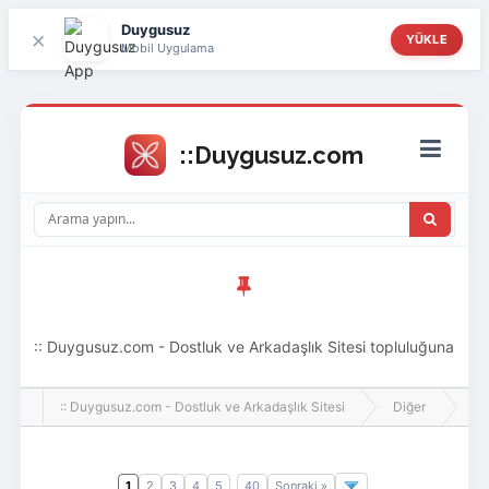
Duygusuz
×
YÜKLE
Mobil Uygulama
:: Duygusuz.com - Dostluk ve Arkadaşlık Sitesi topluluğuna
hoş geldin ziyaretçi! Aramıza katılmak istersen kayıt
:: Duygusuz.com - Dostluk ve Arkadaşlık Sitesi
Diğer
An
olabilirsin, oldukça kolay ve zahmetsizdir.
1
2
3
4
5
40
Sonraki »
..