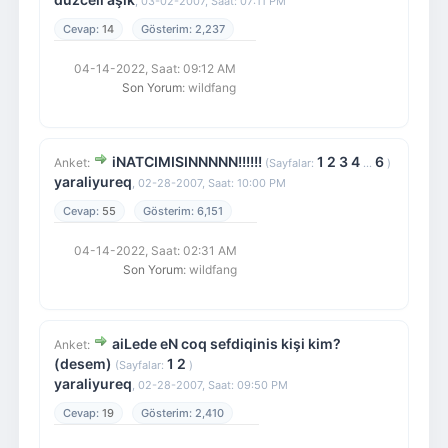
,
03-02-2007, Saat: 07:11 PM
14
2,237
04-14-2022, Saat: 09:12 AM
Son Yorum
: wildfang
iNATCIMISINNNNN!!!!!!
1
2
3
4
6
Anket:
(Sayfalar:
...
)
yaraliyureq
,
02-28-2007, Saat: 10:00 PM
55
6,151
04-14-2022, Saat: 02:31 AM
Son Yorum
: wildfang
aiLede eN coq sefdiqinis kişi kim?
Anket:
(desem)
1
2
(Sayfalar:
)
yaraliyureq
,
02-28-2007, Saat: 09:50 PM
19
2,410