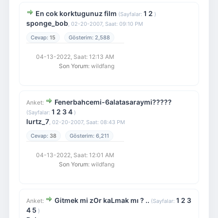
En cok korktugunuz film
1
2
(Sayfalar:
)
sponge_bob
,
02-20-2007, Saat: 09:10 PM
15
2,588
04-13-2022, Saat: 12:13 AM
Son Yorum
: wildfang
Fenerbahcemi-6alatasaraymi?????
Anket:
1
2
3
4
(Sayfalar:
)
lurtz_7
,
02-20-2007, Saat: 08:43 PM
38
6,211
04-13-2022, Saat: 12:01 AM
Son Yorum
: wildfang
Gitmek mi zOr kaLmak mı ? ..
1
2
3
Anket:
(Sayfalar:
4
5
)