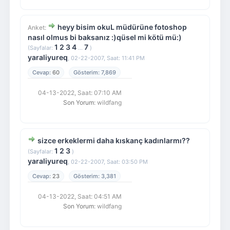
heyy bisim okuL müdürüne fotoshop
Anket:
nasıl olmus bi baksanız :)qüsel mi kötü mü:)
1
2
3
4
7
(Sayfalar:
...
)
yaraliyureq
,
02-22-2007, Saat: 11:41 PM
60
7,869
04-13-2022, Saat: 07:10 AM
Son Yorum
: wildfang
sizce erkeklermi daha kıskanç kadınlarmı??
1
2
3
(Sayfalar:
)
yaraliyureq
,
02-22-2007, Saat: 03:50 PM
23
3,381
04-13-2022, Saat: 04:51 AM
Son Yorum
: wildfang