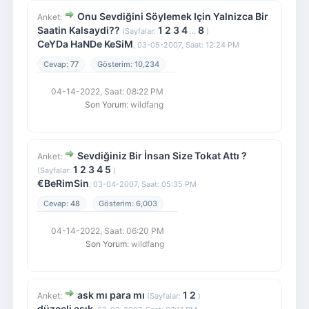
Onu Sevdiğini Söylemek Için Yalnizca Bir
Anket:
Saatin Kalsaydi??
1
2
3
4
8
(Sayfalar:
...
)
CeYDa HaNDe KeSiM
,
03-05-2007, Saat: 12:24 PM
77
10,234
04-14-2022, Saat: 08:22 PM
Son Yorum
: wildfang
Sevdiğiniz Bir İnsan Size Tokat Attı ?
Anket:
1
2
3
4
5
(Sayfalar:
)
€BeRimSin
,
03-04-2007, Saat: 05:35 PM
48
6,003
04-14-2022, Saat: 06:20 PM
Son Yorum
: wildfang
ask mı para mı
1
2
Anket:
(Sayfalar:
)
düzceli aşık