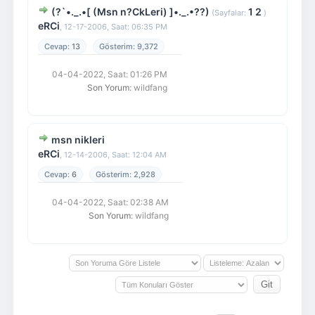
(?`•._.•[ (Msn n?CkLeri) ]•._.•??)
1
2
(Sayfalar:
)
eRCi
,
12-17-2006, Saat: 06:35 PM
13
9,372
04-04-2022, Saat: 01:26 PM
Son Yorum
: wildfang
msn nikleri
eRCi
,
12-14-2006, Saat: 12:04 AM
6
2,928
04-04-2022, Saat: 02:38 AM
Son Yorum
: wildfang