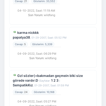
21
33,552
04-10-2022, Saat: 11:19 AM
Son Yorum
: wildfang
karma nickkk
papatya38
,
01-29-2007, Saat: 05:52 PM
5
5,339
04-09-2022, Saat: 06:29 PM
Son Yorum
: wildfang
Gzl sözler(=bakmadan geçmein blki size
görede vardır:D
1
2
3
(Sayfalar:
)
SempatikKız
,
01-29-2007, Saat: 01:59 PM
24
10,168
04-09-2022, Saat: 05:27 PM
Son Yorum
: wildfang