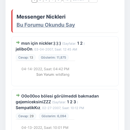
Giriş Yap
Üye Ol
Messenger Nickleri
Bu Forumu Okundu Say
msn için nickler:):):)
1
2
(Sayfalar:
)
jeliboOn
,
03-04-2007, Saat: 12:45 AM
13
11,875
04-14-2022, Saat: 04:42 PM
Son Yorum
: wildfang
O0o00oo bölesi görülmeddi bakmadan
gejemiceksiniZZZ
1
2
3
(Sayfalar:
)
SempatikKız
,
02-27-2007, Saat: 10:12 PM
29
6,094
04-13-2022, Saat: 10:01 PM