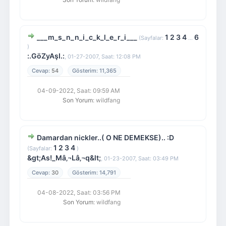
___m_s_n_n_i_c_k_l_e_r_i___
1
2
3
4
6
(Sayfalar:
...
)
:.GöZyAşI.:
,
01-27-2007, Saat: 12:08 PM
54
11,365
04-09-2022, Saat: 09:59 AM
Son Yorum
: wildfang
Damardan nickler..( O NE DEMEKSE).. :D
1
2
3
4
(Sayfalar:
)
&gt;As!_Mâ‚¬Lâ‚¬q&lt;
,
01-23-2007, Saat: 03:49 PM
30
14,791
04-08-2022, Saat: 03:56 PM
Son Yorum
: wildfang