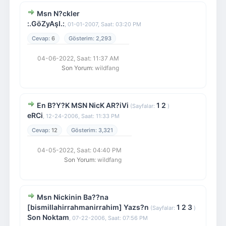
Msn N?ckler
:.GöZyAşI.:
,
01-01-2007, Saat: 03:20 PM
6
2,293
04-06-2022, Saat: 11:37 AM
Son Yorum
: wildfang
En B?Y?K MSN NicK AR?iVi
1
2
(Sayfalar:
)
eRCi
,
12-24-2006, Saat: 11:33 PM
12
3,321
04-05-2022, Saat: 04:40 PM
Son Yorum
: wildfang
Msn Nickinin Ba??na
[bismillahirrahmanirrahim] Yazs?n
1
2
3
(Sayfalar:
)
Son Noktam
,
07-22-2006, Saat: 07:56 PM