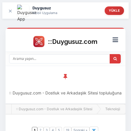
Duygusuz
×
YÜKLE
Mobil Uygulama
:: Duygusuz.com - Dostluk ve Arkadaşlık Sitesi topluluğuna
hoş geldin ziyaretçi! Aramıza katılmak istersen kayıt
:: Duygusuz.com - Dostluk ve Arkadaşlık Sitesi
Teknoloji
olabilirsin, oldukça kolay ve zahmetsizdir.
1
2
3
4
5
19
Sonraki »
..