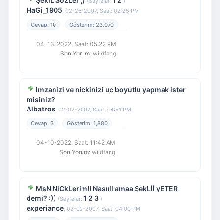
ŞekiL SözLer ;)
1
2
(Sayfalar:
)
HaGi_1905
,
02-26-2007, Saat: 02:25 PM
10
23,070
04-13-2022, Saat: 05:22 PM
Son Yorum
: wildfang
Imzanizi ve nickinizi uc boyutlu yapmak ister
misiniz?
Albatros
,
02-02-2007, Saat: 04:51 PM
3
1,880
04-10-2022, Saat: 11:42 AM
Son Yorum
: wildfang
MsN NiCkLerim!! Nasııll amaa ŞekLİİ yETER
demi? :))
1
2
3
(Sayfalar:
)
experiance
,
02-02-2007, Saat: 04:00 PM