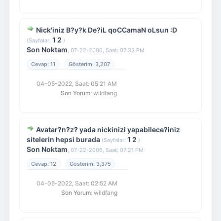
Nick'iniz B?y?k De?iL qoCCamaN oLsun :D
1
2
(Sayfalar:
)
Son Noktam
,
07-22-2006, Saat: 07:33 PM
11
3,207
04-05-2022, Saat: 05:21 AM
Son Yorum
: wildfang
Avatar?n?z? yada nickinizi yapabilece?iniz
sitelerin hepsi burada
1
2
(Sayfalar:
)
Son Noktam
,
07-22-2006, Saat: 07:21 PM
12
3,375
04-05-2022, Saat: 02:52 AM
Son Yorum
: wildfang