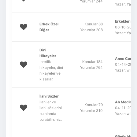
Yorumlar 244
Yazar:
YasS
Erkekler ned
Erkek Özel
Konular 88
06-16-2011,
Diğer
Yorumlar 208
Yazar:
YasS
Dini
Hikayeler
Anne Cennet
İbretlik
Konular 184
04-14-2022,
hikayeler, dini
Yorumlar 764
Yazar: wildf
hikayeler ve
kıssalar.
İlahi Sözler
ilahiler ve
Ah Medine 
Konular 79
ilahi sözlerini
04-11-2022,
Yorumlar 310
bu alanda
Yazar: wildf
bulabilirsiniz.
Günün Hadis