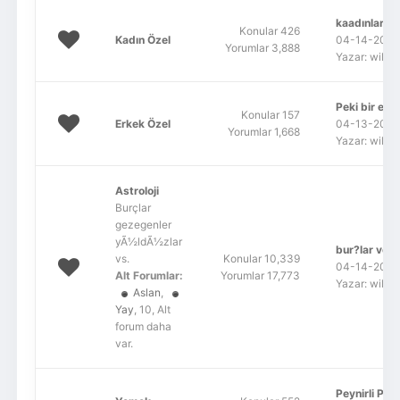
kaadınları a
Konular 426
Kadın Özel
04-14-2022,
Yorumlar 3,888
Yazar: wildf
Peki bir erk
Konular 157
Erkek Özel
04-13-2022,
Yorumlar 1,668
Yazar: wildf
Astroloji
Burçlar
gezegenler
yÃ½ldÃ½zlar
bur?lar ve h
vs.
Konular 10,339
04-14-2022,
Alt Forumlar:
Yorumlar 17,773
Yazar: wildf
Aslan
,
Yay
, 10, Alt
forum daha
var.
Peynirli Patl