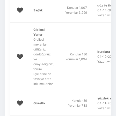
göz ile iligi..
Konular 1,007
Sağlık
04-14-2022,
Yorumlar 3,299
Yazar: wildf
Gidilesi
Yerler
Gidilesi
mekanlar,
gittiğiniz
buralara yol
gördüğünüz
Konular 186
04-12-2022,
ve
Yorumlar 1,094
Yazar: wildf
onayladığınız,
forum
üyelerine de
tavsiye etti?
iniz mekanlar.
yüzdeki siya
Konular 89
Güzellik
04-11-2022,
Yorumlar 788
Yazar: wildf