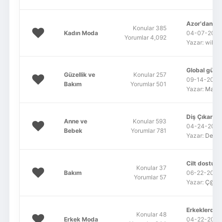
Azor'dan Ab
Konular 385
Kadın Moda
04-07-2022,
Yorumlar 4,092
Yazar: wildf
Global güzell
Güzellik ve
Konular 257
09-14-2011,
Bakım
Yorumlar 501
Yazar:
MaSa
Diş Çıkarma:
Anne ve
Konular 593
04-24-2021,
Bebek
Yorumlar 781
Yazar:
Dery
Cilt dostu ü
Konular 37
Bakım
06-22-2016,
Yorumlar 57
Yazar:
Ç@irk
Erkeklerde t
Konular 48
Erkek Moda
04-22-2011,