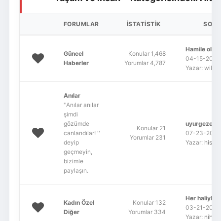
Giriş Yap
Üye Ol
FORUMLAR
İSTATISTIK
SON 
Hamile oldu
Güncel
Konular 1,468
04-15-2022,
Haberler
Yorumlar 4,787
Yazar: wildf
Anılar
''Anılar anılar
şimdi
gözümde
uyurgezer a
Konular 21
canlandılar! ''
07-23-2012,
Yorumlar 231
deyip
Yazar:
histor
geçmeyin,
bizimle
paylaşın.
Her haliyle g
Kadın Özel
Konular 132
03-21-2014,
Diğer
Yorumlar 334
Yazar:
nihan