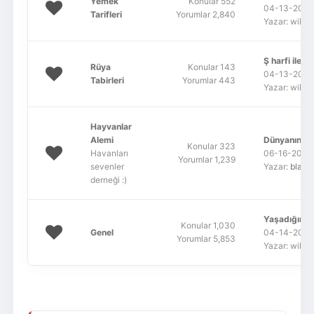
Yemek
Konular 552
04-13-2022,
Tarifleri
Yorumlar 2,840
Yazar: wildf
Ş harfi ile b
Rüya
Konular 143
04-13-2022,
Tabirleri
Yorumlar 443
Yazar: wildf
Hayvanlar
Alemi
Dünyanın en 
Konular 323
Havanları
06-16-2011,
Yorumlar 1,239
sevenler
Yazar:
blade
derneği :)
Yaşadığımız 
Konular 1,030
Genel
04-14-2022,
Yorumlar 5,853
Yazar: wildf