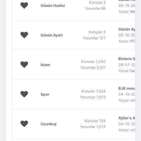
Konular 2
Günün Hadisi
06-15-2011,
Yorumlar 86
Yazar:
MaSa
Günün Ayeti
Konular 3
Günün Ayeti
06-16-2012,
Yorumlar 107
Yazar:
PCKo
Bizlerin Sor
Konular 1,300
İslam
08-07-2026,
Yorumlar 5,911
Yazar:
haluk
BJK mesajlar?
Konular 1,424
Spor
04-15-2022,
Yorumlar 7,972
Yazar: wildf
Ajdar'a Alih
Konular 154
Uçankuş
04-10-2022,
Yorumlar 1,013
Yazar: wildf