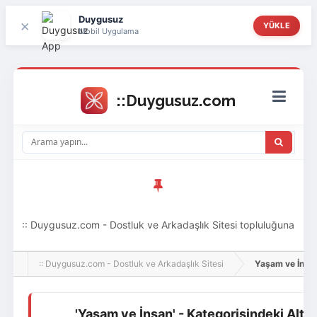
Duygusuz
×
YÜKLE
Mobil Uygulama
:: Duygusuz.com - Dostluk ve Arkadaşlık Sitesi topluluğuna
hoş geldin ziyaretçi! Aramıza katılmak istersen kayıt
:: Duygusuz.com - Dostluk ve Arkadaşlık Sitesi
Yaşam ve İnsa
olabilirsin, oldukça kolay ve zahmetsizdir.
'Yaşam ve İnsan' - Kategorisindeki Alt 