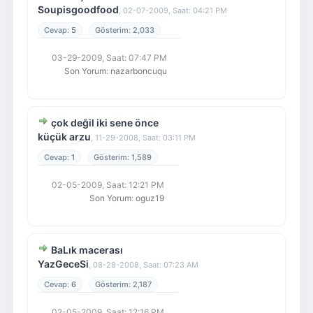
Soupisgoodfood
,
02-07-2009, Saat: 04:21 PM
5
2,033
03-29-2009, Saat: 07:47 PM
Son Yorum
:
nazarboncuqu
çok değil iki sene önce
küçük arzu
,
11-29-2008, Saat: 03:11 PM
1
1,589
02-05-2009, Saat: 12:21 PM
Son Yorum
:
oguz19
BaLık macerası
YazGeceSi
,
08-28-2008, Saat: 07:23 AM
6
2,187
02-05-2009, Saat: 12:16 PM