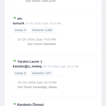
Son Yorum
:
cihan_ts.61
anı
sunurk
,
10-08-2008, Saat: 10:53 PM
4
2,082
05-24-2009, Saat: 11:05 PM
Son Yorum
:
Hasretiim
Yardım Lazım :)
kanatsı@z_meleq
,
05-04-2009, Saat: 05:12 PM
0
1,411
05-04-2009, Saat: 05:12 PM
Son Yorum
:
kanatsı@z_meleq
Kardeşin Ölmesi