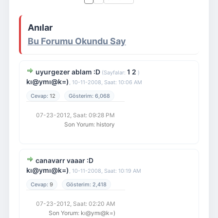
Giriş Yap
Üye Ol
Anılar
Bu Forumu Okundu Say
uyurgezer ablam :D
1
2
(Sayfalar:
)
kı@ymı@k=)
,
10-11-2008, Saat: 10:06 AM
12
6,068
07-23-2012, Saat: 09:28 PM
Son Yorum
:
history
canavarr vaaar :D
kı@ymı@k=)
,
10-11-2008, Saat: 10:19 AM
9
2,418
07-23-2012, Saat: 02:20 AM
Son Yorum
:
kı@ymı@k=)