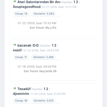
Atari Salonlarından Bir Anı
1
2
(Sayfalar:
)
Soupisgoodfood
,
01-21-2009, Saat: 12:21 PM
13
3,363
01-22-2009, Saat: 10:32 AM
Son Yorum
:
My_LiFe
bacanak :D:D
1
2
(Sayfalar:
)
nesil!
,
12-23-2008, Saat: 09:54 PM
11
3,488
01-18-2009, Saat: 09:36 PM
Son Yorum
:
beyzarda.38
Tesadüf
1
2
(Sayfalar:
)
djseninim
,
11-29-2008, Saat: 01:09 PM
16
3,810