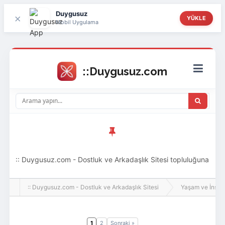
Duygusuz
×
YÜKLE
Mobil Uygulama
:: Duygusuz.com - Dostluk ve Arkadaşlık Sitesi topluluğuna
hoş geldin ziyaretçi! Aramıza katılmak istersen kayıt
:: Duygusuz.com - Dostluk ve Arkadaşlık Sitesi
Yaşam ve İnsan
olabilirsin, oldukça kolay ve zahmetsizdir.
1
2
Sonraki »