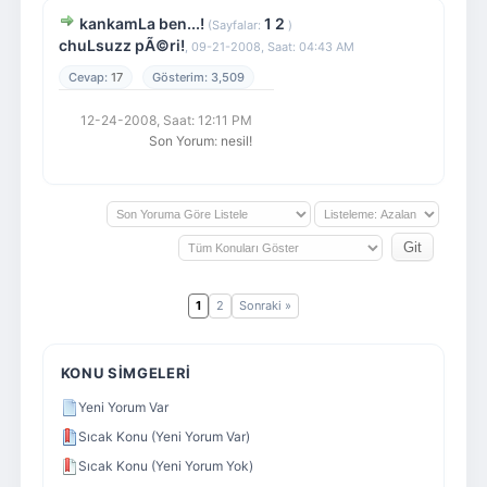
kankamLa ben...!
1
2
(Sayfalar:
)
chuLsuzz pÃ©ri!
,
09-21-2008, Saat: 04:43 AM
17
3,509
12-24-2008, Saat: 12:11 PM
Son Yorum
:
nesil!
1
2
Sonraki »
KONU SIMGELERI
Yeni Yorum Var
Sıcak Konu (Yeni Yorum Var)
Sıcak Konu (Yeni Yorum Yok)