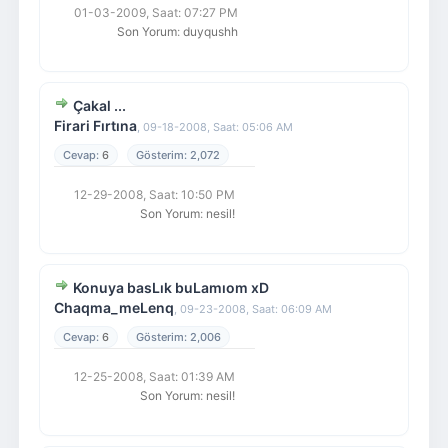
01-03-2009, Saat: 07:27 PM
Son Yorum
:
duyqushh
Çakal ...
Firari Fırtına
,
09-18-2008, Saat: 05:06 AM
6
2,072
12-29-2008, Saat: 10:50 PM
Son Yorum
:
nesil!
Konuya basLık buLamıom xD
Chaqma_meLenq
,
09-23-2008, Saat: 06:09 AM
6
2,006
12-25-2008, Saat: 01:39 AM
Son Yorum
:
nesil!