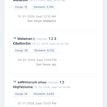
,
09-25-2008, Saat: 06:37 AM
12
3,745
10-31-2009, Saat: 12:10 AM
Son Yorum
:
MaNeSiA
Melemen (:
1
2
3
(Sayfalar:
)
€BeRimSin
,
06-22-2009, Saat: 03:25 AM
29
6,052
09-20-2009, Saat: 12:09 PM
Son Yorum
:
spL
seWmiorum onuu
1
2
(Sayfalar:
)
HiqhVolume
,
09-26-2008, Saat: 04:36 AM
14
3,645
07-11-2009, Saat: 10:00 PM