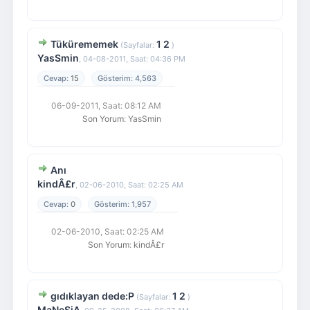
Tükürememek
1
2
(Sayfalar:
)
YasSmin
,
04-08-2011, Saat: 04:36 PM
15
4,563
06-09-2011, Saat: 08:12 AM
Son Yorum
:
YasSmin
Anı
kindÂ£r
,
02-06-2010, Saat: 02:25 AM
0
1,957
02-06-2010, Saat: 02:25 AM
Son Yorum
:
kindÂ£r
gıdıklayan dede:P
1
2
(Sayfalar:
)
MaNeSiA