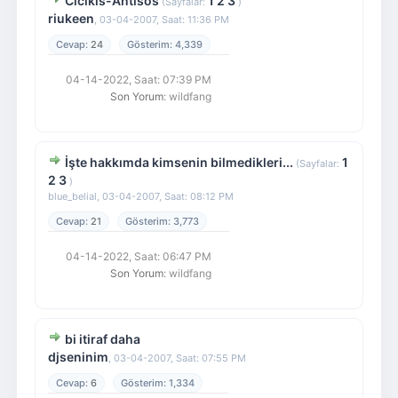
Cicikis-Antisos
1
2
3
(Sayfalar:
)
riukeen
,
03-04-2007, Saat: 11:36 PM
24
4,339
04-14-2022, Saat: 07:39 PM
Son Yorum
: wildfang
İşte hakkımda kimsenin bilmedikleri...
1
(Sayfalar:
2
3
)
blue_belial,
03-04-2007, Saat: 08:12 PM
21
3,773
04-14-2022, Saat: 06:47 PM
Son Yorum
: wildfang
bi itiraf daha
djseninim
,
03-04-2007, Saat: 07:55 PM
6
1,334