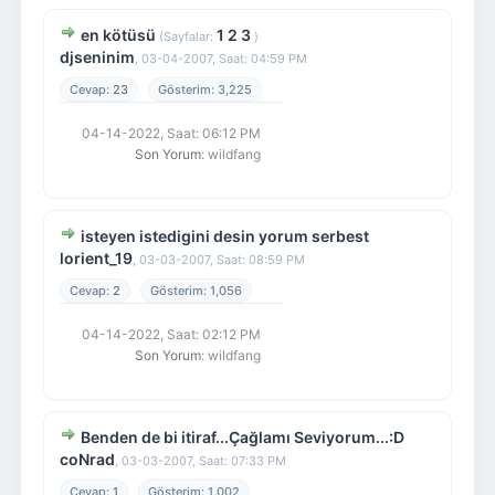
en kötüsü
1
2
3
(Sayfalar:
)
djseninim
,
03-04-2007, Saat: 04:59 PM
23
3,225
04-14-2022, Saat: 06:12 PM
Son Yorum
: wildfang
isteyen istedigini desin yorum serbest
lorient_19
,
03-03-2007, Saat: 08:59 PM
2
1,056
04-14-2022, Saat: 02:12 PM
Son Yorum
: wildfang
Benden de bi itiraf...Çağlamı Seviyorum...:D
coNrad
,
03-03-2007, Saat: 07:33 PM
1
1,002