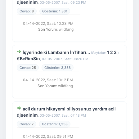
djseninim
,
03-05-2007, Saat: 09:23 PM
8
1,331
04-14-2022, Saat: 10:23 PM
Son Yorum
: wildfang
İşyerinde ki Lambanın İnTiharı...
1
2
3
(Sayfalar:
)
€BeRimSin
,
03-05-2007, Saat: 08:26 PM
25
3,358
04-14-2022, Saat: 10:12 PM
Son Yorum
: wildfang
acil durum hikayemi biliyosunuz yardım acil
djseninim
,
03-05-2007, Saat: 07:48 PM
7
1,358
04-14-2022, Saat: 09:51 PM