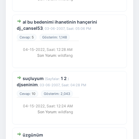
al bu bedenimi ihanetinin hançerini
dj_cansel53
,
03-06-2007, Saat: 05:06 PM
5
1,148
04-15-2022, Saat: 12:28 AM
Son Yorum
: wildfang
suçluyum
1
2
(Sayfalar:
)
djseninim
,
03-06-2007, Saat: 04:28 PM
10
2,043
04-15-2022, Saat: 12:24 AM
Son Yorum
: wildfang
üzgünüm