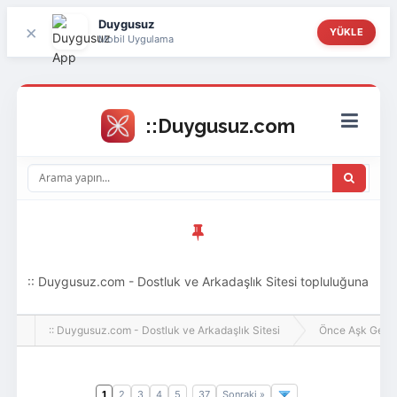
Duygusuz
×
YÜKLE
Mobil Uygulama
:: Duygusuz.com - Dostluk ve Arkadaşlık Sitesi topluluğuna
hoş geldin ziyaretçi! Aramıza katılmak istersen kayıt
:: Duygusuz.com - Dostluk ve Arkadaşlık Sitesi
Önce Aşk Gelir
olabilirsin, oldukça kolay ve zahmetsizdir.
1
2
3
4
5
37
Sonraki »
..