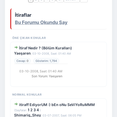
Giriş Yap
Üye Ol
İtiraflar
Bu Forumu Okundu Say
ÖNE ÇIKAN KONULAR
İtiraf Nedir ? (Bölüm Kuralları)
Yaeşaren
,
03-10-2008, Saat: 01:40 AM
0
1,794
03-10-2008, Saat: 01:40 AM
Son Yorum
:
Yaeşaren
NORMAL KONULAR
itiraff EdiyorUM :) bEn oNu SeViYoRuMMM
1
2
3
4
(Sayfalar:
)
Shimariq_Shey
,
03-07-2007, Saat: 06:05 PM