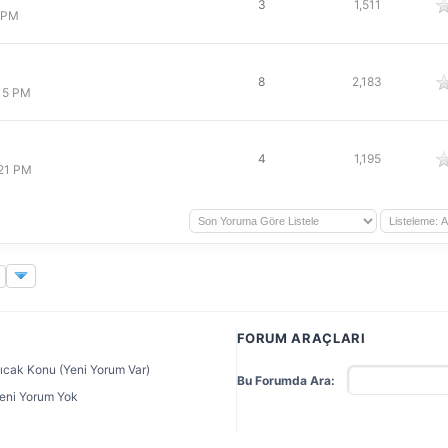
oy
3
1,511
6 PM
oy
8
2,183
:15 PM
oy
4
1,195
:21 PM
FORUM ARAÇLARI
ıcak Konu (Yeni Yorum Var)
Bu Forumda Ara:
eni Yorum Yok