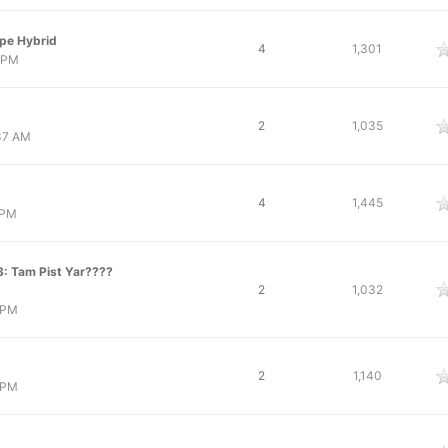
pe Hybrid
oy
4
1,301
5 PM
oy
2
1,035
:37 AM
oy
4
1,445
 PM
GT3: Tam Pist Yar????
oy
2
1,032
 PM
oy
2
1,140
 PM