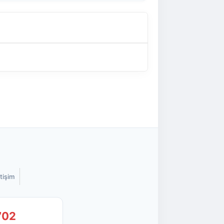
etişim
702