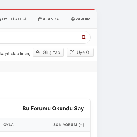
ÜYE LISTESI
AJANDA
YARDIM
Giriş Yap
Üye Ol
yıt olabilirsin,
Bu Forumu Okundu Say
OYLA
SON YORUM
[
+
]