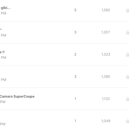
gibi...
oy
5
1,592
6 PM
^
oy
3
1,207
6 PM
 !!
oy
2
1,323
2 PM
oy
3
1,380
3 PM
 Camaro SuperCoupe
oy
1
1,122
2 PM
oy
1
1,049
7 PM