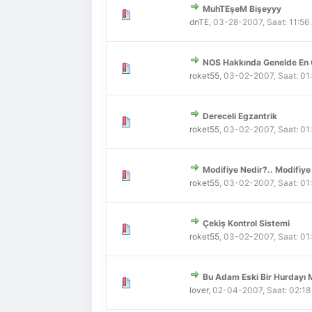
MuhTEşeM Bişeyyy
Derecelendirme: 0/5 - 0 
1
2
3
4
5
dnTE
,
03-28-2007, Saat: 11:56
NOS Hakkında Genelde En 
Derecelendirme: 0/5 - 0 
1
2
3
4
5
roket55
,
03-02-2007, Saat: 01
Dereceli Egzantrik
Derecelendirme: 0/5 - 0 
1
2
3
4
5
roket55
,
03-02-2007, Saat: 01
Modifiye Nedir?.. Modifiye İle
Derecelendirme: 0/5 - 0 
1
2
3
4
5
roket55
,
03-02-2007, Saat: 01
Çekiş Kontrol Sistemi
Derecelendirme: 0/5 - 0 
1
2
3
4
5
roket55
,
03-02-2007, Saat: 01
Bu Adam Eski Bir Hurdayı 
Derecelendirme: 0/5 - 0 
1
2
3
4
5
lover
,
02-04-2007, Saat: 02:1