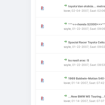
toyota'dan otobüs... metro 
Derecelendirme: 0/5 - 0 
1
2
3
4
5
lover
,
02-04-2007, Saat: 02:0
^^^<<<honda S2000>>>^^
Derecelendirme: 0/5 - 0 
1
2
3
4
5
soyle
,
01-22-2007, Saat: 09:0
Spacial Racer Toyota Celica
Derecelendirme: 0/5 - 0 
1
2
3
4
5
soyle
,
01-22-2007, Saat: 09:0
bu nasil arac :S
Derecelendirme: 0/5 - 0 
1
2
3
4
5
soyle
,
01-22-2007, Saat: 08:5
1969 Baldwin-Motion 540
Derecelendirme: 0/5 - 0 
1
2
3
4
5
lover
,
01-14-2007, Saat: 07:4
...New BMW M5 Touring...!
Derecelendirme: 0/5 - 0 
1
2
3
4
5
lover
,
01-14-2007, Saat: 07:3