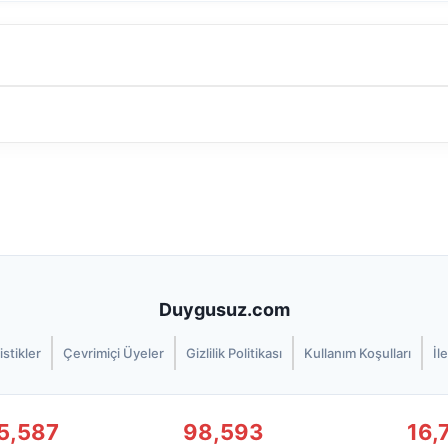
Duygusuz.com
istikler
Çevrimiçi Üyeler
Gizlilik Politikası
Kullanım Koşulları
İl
5,587
98,593
16,