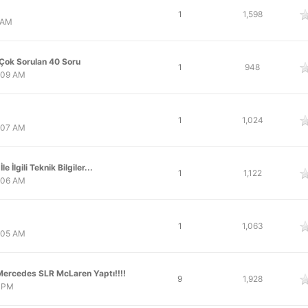
oy
1
1,598
 AM
Çok Sorulan 40 Soru
oy
1
948
:09 AM
oy
1
1,024
:07 AM
 İlgili Teknik Bilgiler...
oy
1
1,122
:06 AM
oy
1
1,063
:05 AM
Mercedes SLR McLaren Yaptı!!!!
oy
9
1,928
8 PM