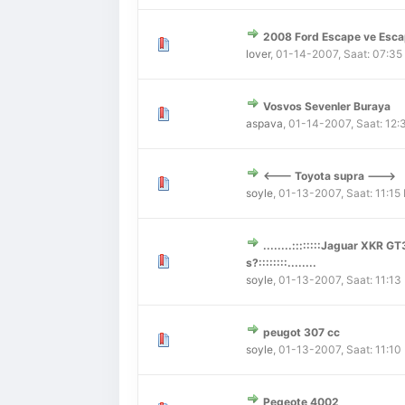
2008 Ford Escape ve Esca
Derecelendirme: 0/5 - 0 
1
2
3
4
5
lover
,
01-14-2007, Saat: 07:3
Vosvos Sevenler Buraya
Derecelendirme: 0/5 - 0 
1
2
3
4
5
aspava
,
01-14-2007, Saat: 12
<--- Toyota supra --->
Derecelendirme: 0/5 - 0 
1
2
3
4
5
soyle
,
01-13-2007, Saat: 11:15
........::::::::Jaguar XKR 
Derecelendirme: 0/5 - 0 
1
2
3
4
5
s?::::::::........
soyle
,
01-13-2007, Saat: 11:13
peugot 307 cc
Derecelendirme: 0/5 - 0 
1
2
3
4
5
soyle
,
01-13-2007, Saat: 11:10
Pegeote 4002