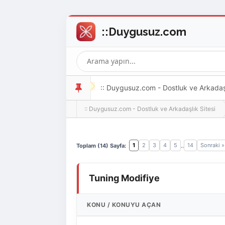
:: Duygusuz.com - Dostluk ve Arkadaşlı
:: Duygusuz.com - Dostluk ve Arkadaşlık Sitesi
oldukça kolay ve zahmetsizdir.
1
2
3
4
5
14
Sonraki »
Toplam (14) Sayfa:
..
Tuning Modifiye
KONU
/
KONUYU AÇAN