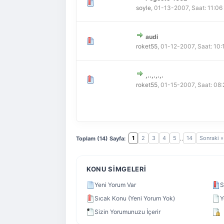
Derecelendirme: 0/5 - 0 
1
2
3
4
5
soyle
,
01-13-2007, Saat: 11:0
audi
Derecelendirme: 0/5 - 0 
1
2
3
4
5
roket55
,
01-12-2007, Saat: 10
,..,.,.,.
Derecelendirme: 0/5 - 0 
1
2
3
4
5
roket55
,
01-15-2007, Saat: 08
1
2
3
4
5
14
Sonraki »
Toplam (14) Sayfa:
..
KONU SIMGELERI
Yeni Yorum Var
S
Sıcak Konu (Yeni Yorum Yok)
Y
Sizin Yorumunuzu İçerir