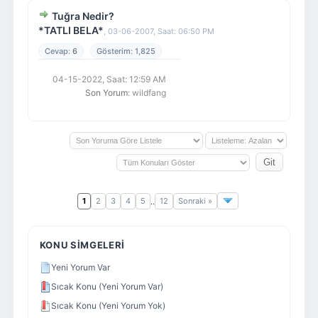
Tuğra Nedir?
*TATLI BELA*
,
03-06-2007, Saat: 06:50 PM
6
1,825
04-15-2022, Saat: 12:59 AM
Son Yorum
: wildfang
1
2
3
4
5
12
Sonraki »
..
KONU SIMGELERI
Yeni Yorum Var
Sıcak Konu (Yeni Yorum Var)
Sıcak Konu (Yeni Yorum Yok)