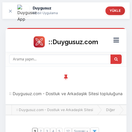
Duygusuz
×
YÜKLE
Mobil Uygulama
:: Duygusuz.com - Dostluk ve Arkadaşlık Sitesi topluluğuna
hoş geldin ziyaretçi! Aramıza katılmak istersen kayıt
:: Duygusuz.com - Dostluk ve Arkadaşlık Sitesi
Diğer
Tü
olabilirsin, oldukça kolay ve zahmetsizdir.
1
2
3
4
5
12
Sonraki »
..