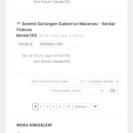
Son Yorum
:
Serdar102
Sevimli Sürüngen Gabon'un Macerası - Serdar
Yıldırım
Serdar102
,
08-26-2025, Saat: 01:48 PM
0
425
08-26-2025, Saat: 01:48 PM
Son Yorum
:
Serdar102
1
2
3
4
5
10
Sonraki »
..
KONU SIMGELERI