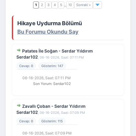
1
2
3
4
5
10
Sonraki »
..
Giriş Yap
Üye Ol
Hikaye Uydurma Bölümü
Bu Forumu Okundu Say
Patates İle Soğan - Serdar Yıldırım
Serdar102
,
06-16-2026, Saat: 07:11 PM
0
147
06-16-2026, Saat: 07:11 PM
Son Yorum
:
Serdar102
Zavallı Çoban - Serdar Yıldırım
Serdar102
,
06-16-2026, Saat: 07:09 PM
0
115
06-16-2026, Saat: 07:09 PM