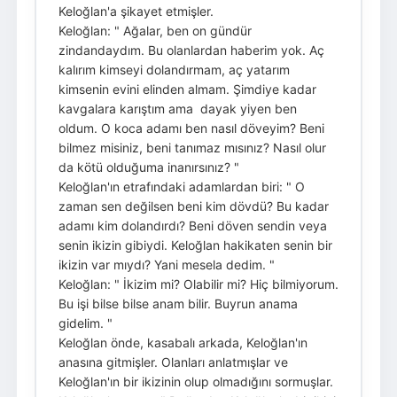
Keloğlan'a şikayet etmişler.
Keloğlan: " Ağalar, ben on gündür
zindandaydım. Bu olanlardan haberim yok. Aç
kalırım kimseyi dolandırmam, aç yatarım
kimsenin evini elinden almam. Şimdiye kadar
kavgalara karıştım ama dayak yiyen ben
oldum. O koca adamı ben nasıl döveyim? Beni
bilmez misiniz, beni tanımaz mısınız? Nasıl olur
da kötü olduğuma inanırsınız? "
Keloğlan'ın etrafındaki adamlardan biri: " O
zaman sen değilsen beni kim dövdü? Bu kadar
adamı kim dolandırdı? Beni döven sendin veya
senin ikizin gibiydi. Keloğlan hakikaten senin bir
ikizin var mıydı? Yani mesela dedim. "
Keloğlan: " İkizim mi? Olabilir mi? Hiç bilmiyorum.
Bu işi bilse bilse anam bilir. Buyrun anama
gidelim. "
Keloğlan önde, kasabalı arkada, Keloğlan'ın
anasına gitmişler. Olanları anlatmışlar ve
Keloğlan'ın bir ikizinin olup olmadığını sormuşlar.