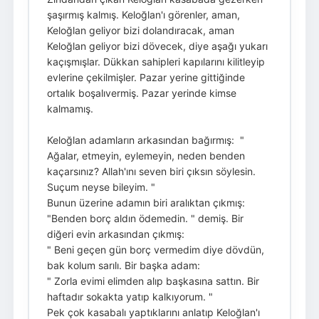
şaşırmış kalmış. Keloğlan'ı görenler, aman,
Keloğlan geliyor bizi dolandıracak, aman
Keloğlan geliyor bizi dövecek, diye aşağı yukarı
kaçışmışlar. Dükkan sahipleri kapılarını kilitleyip
evlerine çekilmişler. Pazar yerine gittiğinde
ortalık boşalıvermiş. Pazar yerinde kimse
kalmamış.
Keloğlan adamların arkasından bağırmış: "
Ağalar, etmeyin, eylemeyin, neden benden
kaçarsınız? Allah'ını seven biri çıksın söylesin.
Suçum neyse bileyim. "
Bunun üzerine adamın biri aralıktan çıkmış:
"Benden borç aldın ödemedin. " demiş. Bir
diğeri evin arkasından çıkmış:
" Beni geçen gün borç vermedim diye dövdün,
bak kolum sarılı. Bir başka adam:
" Zorla evimi elimden alıp başkasına sattın. Bir
haftadır sokakta yatıp kalkıyorum. "
Pek çok kasabalı yaptıklarını anlatıp Keloğlan'ı