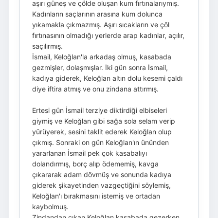
aşırı güneş ve çölde oluşan kum fırtınalarıymış.
Kadınların saçlarının arasına kum dolunca
yıkamakla çıkmazmış. Aşırı sıcakların ve çöl
fırtınasının olmadığı yerlerde arap kadınlar, açılır,
saçılırmış.
İsmail, Keloğlan'la arkadaş olmuş, kasabada
gezmişler, dolaşmışlar. İki gün sonra İsmail,
kadıya giderek, Keloğlan altın dolu kesemi çaldı
diye iftira atmış ve onu zindana attırmış.
Ertesi gün İsmail terziye diktirdiği elbiseleri
giymiş ve Keloğlan gibi sağa sola selam verip
yürüyerek, sesini taklit ederek Keloğlan olup
çıkmış. Sonraki on gün Keloğlan'ın ününden
yararlanan İsmail pek çok kasabalıyı
dolandırmış, borç alıp ödememiş, kavga
çıkararak adam dövmüş ve sonunda kadıya
giderek şikayetinden vazgeçtiğini söylemiş,
Keloğlan'ı bırakmasını istemiş ve ortadan
kaybolmuş.
Zindandan çıkan Keloğlan kasabada gezerken