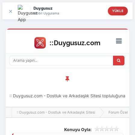
Duygusuz
×
YÜKLE
Mobil Uygulama
:: Duygusuz.com - Dostluk ve Arkadaşlık Sitesi topluluğuna
hoş geldin ziyaretçi! Aramıza katılmak istersen kayıt
:: Duygusuz.com - Dostluk ve Arkadaşlık Sitesi
Forum Özel
olabilirsin, oldukça kolay ve zahmetsizdir.
Konuyu Oyla: