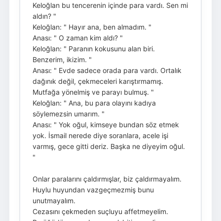
Keloğlan bu tencerenin içinde para vardı. Sen mi
aldın? "
Keloğlan: " Hayır ana, ben almadım. "
Anası: " O zaman kim aldı? "
Keloğlan: " Paranın kokusunu alan biri.
Benzerim, ikizim. "
Anası: " Evde sadece orada para vardı. Ortalık
dağınık değil, çekmeceleri karıştırmamış.
Mutfağa yönelmiş ve parayı bulmuş. "
Keloğlan: " Ana, bu para olayını kadıya
söylemezsin umarım. "
Anası: " Yok oğul, kimseye bundan söz etmek
yok. İsmail nerede diye soranlara, acele işi
varmış, gece gitti deriz. Başka ne diyeyim oğul.
"
Onlar paralarını çaldırmışlar, biz çaldırmayalım.
Huylu huyundan vazgeçmezmiş bunu
unutmayalım.
Cezasını çekmeden suçluyu affetmeyelim.