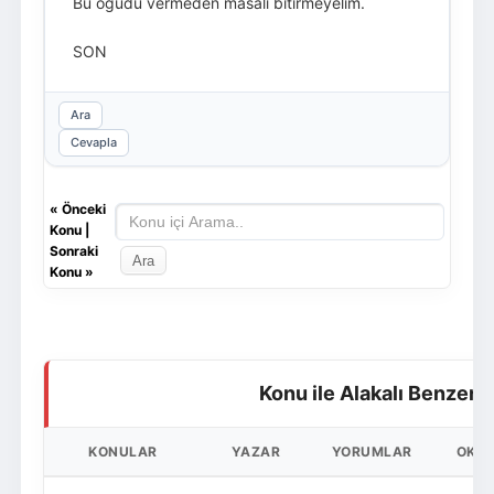
Bu öğüdü vermeden masalı bitirmeyelim.
SON
Ara
Cevapla
«
Önceki
Konu
|
Sonraki
Konu
»
Konu ile Alakalı Benzer 
KONULAR
YAZAR
YORUMLAR
OKU