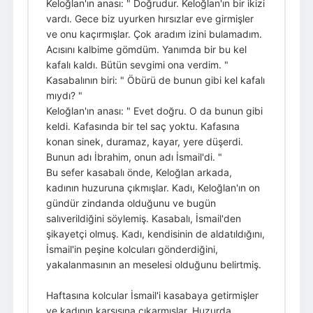
Keloğlan'ın anası: " Doğrudur. Keloğlan'ın bir ikizi
vardı. Gece biz uyurken hırsızlar eve girmişler
ve onu kaçırmışlar. Çok aradım izini bulamadım.
Acısını kalbime gömdüm. Yanımda bir bu kel
kafalı kaldı. Bütün sevgimi ona verdim. "
Kasabalının biri: " Öbürü de bunun gibi kel kafalı
mıydı? "
Keloğlan'ın anası: " Evet doğru. O da bunun gibi
keldi. Kafasında bir tel saç yoktu. Kafasına
konan sinek, duramaz, kayar, yere düşerdi.
Bunun adı İbrahim, onun adı İsmail'di. "
Bu sefer kasabalı önde, Keloğlan arkada,
kadının huzuruna çıkmışlar. Kadı, Keloğlan'ın on
gündür zindanda olduğunu ve bugün
salıverildiğini söylemiş. Kasabalı, İsmail'den
şikayetçi olmuş. Kadı, kendisinin de aldatıldığını,
İsmail'in peşine kolcuları gönderdiğini,
yakalanmasının an meselesi olduğunu belirtmiş.
Haftasına kolcular İsmail'i kasabaya getirmişler
ve kadının karşısına çıkarmışlar. Huzurda