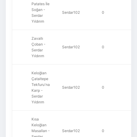
Patates İle
Soğan -
Serdar102
0
15
Serdar
Yıldırım
Zavallı
Çoban -
Serdar102
0
11
Serdar
Yıldırım
Keloğlan
Çataltepe
Tekfuru'na
Serdar102
0
58
Karşı -
Serdar
Yıldırım
Kısa
Keloğlan
Masalları -
Serdar102
0
41
Serdar