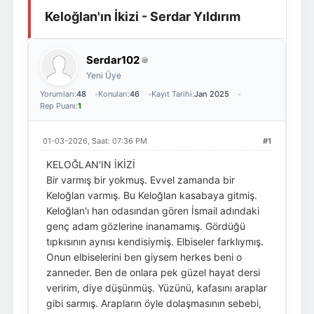
Keloğlan'ın İkizi - Serdar Yıldırım
Giriş Yap
Üye Ol
Serdar102
Yeni Üye
Yorumları:
48
Konuları:
46
Kayıt Tarihi:
Jan 2025
Rep Puanı:
1
01-03-2026, Saat: 07:36 PM
#1
KELOĞLAN'IN İKİZİ
Bir varmış bir yokmuş. Evvel zamanda bir
Keloğlan varmış. Bu Keloğlan kasabaya gitmiş.
Keloğlan'ı han odasından gören İsmail adındaki
genç adam gözlerine inanamamış. Gördüğü
tıpkısının aynısı kendisiymiş. Elbiseler farklıymış.
Onun elbiselerini ben giysem herkes beni o
zanneder. Ben de onlara pek güzel hayat dersi
veririm, diye düşünmüş. Yüzünü, kafasını araplar
gibi sarmış. Arapların öyle dolaşmasının sebebi,