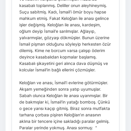
kasabalı toplanmış. Deliller onun aleyhineymiş.
Suçu sabitmiş. Kadı, İsmail'i ömür boyu hapse
mahkum etmiş. Fakat Keloğlan ile anası gelince
işler değişmiş. Keloğlan ile anası, kardeşim,
oğlum deyip İsmail'e sarılmışlar. Ağlayıp,
yalvarmışlar, gözyaşı dökmüşler. Bunun üzerine
İsmail pişman olduğunu söyleyip herkesten özür
dilemiş. Kime ne borcum varsa çalışıp öderim
deyince kasabalıdan kopmalar başlamış.
Kasabalı şikayetini geri alınca dava düşmüş ve
kolcular İsmail'in bağlı ellerini çözmüşler.
Keloğlan ve anası, İsmail'i evlerine götürmüşler.
Akşam yemeğinden sonra yatıp uyumuşlar.
Sabah olunca Keloğlan ile anası uyanmışlar. Bir
de bakmışlar ki, İsmail'in yatağı bomboş. Çünkü
o gece yarısı kaçıp gitmiş. Biraz sonra mutfakta
tarhana çorbası pişiren Keloğlan'ın anasının
aklına bir tencere içine sakladığı paralar gelmiş.
Paralar yerinde yokmuş. Anası sormuş: "