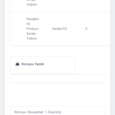
Yıldırım
Keloğlan
Ve
Pinokyo -
Serdar102
0
39
Serdar
Yıldırım
Konuyu Yazdır
Konuyu Okuyanlar: 1 Ziyaretçi