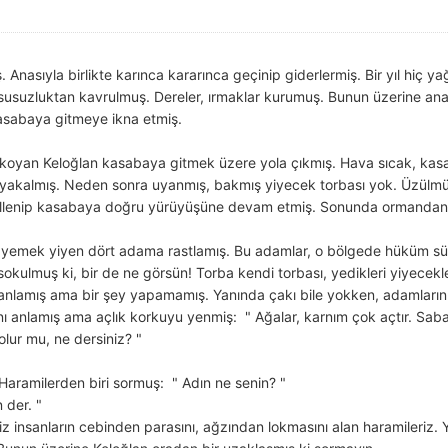
. Anasıyla birlikte karınca kararınca geçinip giderlermiş. Bir yıl hiç y
usuzluktan kavrulmuş. Dereler, ırmaklar kurumuş. Bunun üzerine anası
kasabaya gitmeye ikna etmiş.
ına koyan Keloğlan kasabaya gitmek üzere yola çıkmış. Hava sıcak, k
uyakalmış. Neden sonra uyanmış, bakmış yiyecek torbası yok. Üzülmüş
llenip kasabaya doğru yürüyüşüne devam etmiş. Sonunda ormandan ç
 yemek yiyen dört adama rastlamış. Bu adamlar, o bölgede hüküm sü
okulmuş ki, bir de ne görsün! Torba kendi torbası, yedikleri yiyecekle
 anlamış ama bir şey yapamamış. Yanında çakı bile yokken, adamların be
nı anlamış ama açlık korkuyu yenmiş: " Ağalar, karnım çok açtır. Sab
lur mu, ne dersiniz? "
 Haramilerden biri sormuş: " Adın ne senin? "
 der. "
iz insanların cebinden parasını, ağzından lokmasını alan haramileriz. 