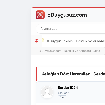
:: Duygusuz.com - Dostluk ve Arkadaşlı
:: Duygusuz.com - Dostluk ve Arkadaşlık Sitesi
oldukça kolay ve zahmetsizdir.
Derecelendirme: 0/5 - 0 oy
1
2
3
4
5
Keloğlan Dört Haramiler - Serda
Serdar102
Yeni Üye