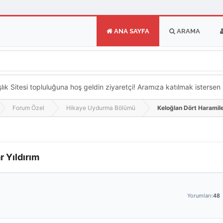
ANA SAYFA
ARAMA
k Sitesi topluluğuna hoş geldin ziyaretçi! Aramıza katılmak istersen ka
Forum Özel
Hikaye Uydurma Bölümü
Keloğlan Dört Haramile
r Yıldırım
Yorumları:
48