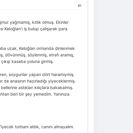
#1
ağmur yağmamış, kıtlık olmuş. Ekinler
 Keloğlan'ı iş bulup çalışarak para
asaba uzak, Keloğlan ormanda dinlenmek
, dövünmüş, söylenmiş, etrafı aramış,
ıkıp kasaba yoluna girmiş.
ren, soygunlar yapan dört haramiymiş.
r de anasının hazırladığı yiyeceklermiş.
llerine astıkları kılıçlara bakakalmış.
ahtan beri bir şey yemedim. Yanınıza
Yiyecek torbanı aldık, canını almayalım.