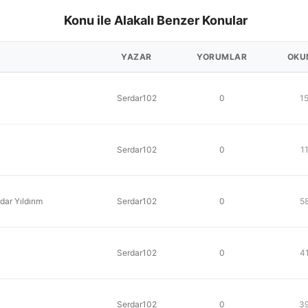
Konu ile Alakalı Benzer Konular
YAZAR
YORUMLAR
OKU
Serdar102
0
1
Serdar102
0
1
dar Yıldırım
Serdar102
0
5
Serdar102
0
4
Serdar102
0
3