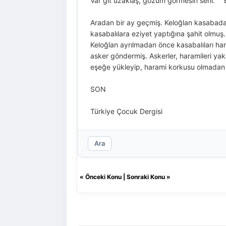
Var git uzaklaş, gözüm görmesin seni. " 
Aradan bir ay geçmiş. Keloğlan kasabada od
kasabalılara eziyet yaptığına şahit olm
Keloğlan ayrılmadan önce kasabalıları ha
asker göndermiş. Askerler, haramileri yakal
eşeğe yükleyip, harami korkusu olmadan
SON
Türkiye Çocuk Dergisi
Ara
«
Önceki Konu
|
Sonraki Konu
»