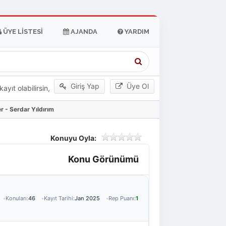
ÜYE LISTESI
AJANDA
YARDIM
Giriş Yap
Üye Ol
yıt olabilirsin,
r - Serdar Yıldırım
Konuyu Oyla:
Konu Görünümü
Konuları:
46
Kayıt Tarihi:
Jan 2025
Rep Puanı:
1