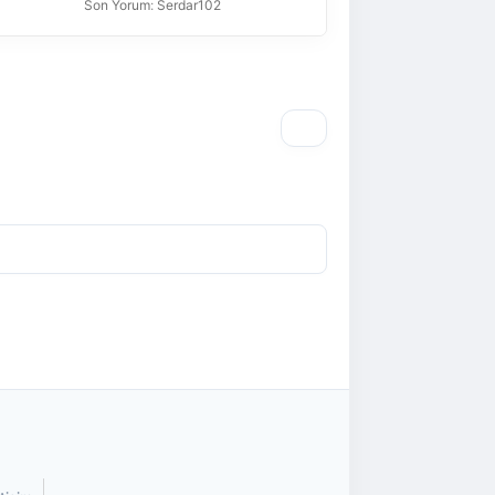
Son Yorum
:
Serdar102