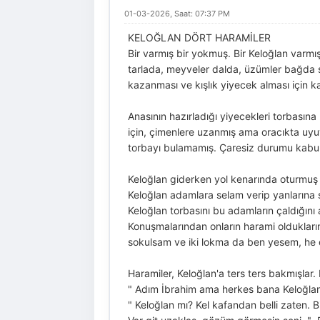
01-03-2026, Saat: 07:37 PM
KELOĞLAN DÖRT HARAMİLER
Bir varmış bir yokmuş. Bir Keloğlan varmış
tarlada, meyveler dalda, üzümler bağda s
kazanması ve kışlık yiyecek alması için 
Anasının hazırladığı yiyecekleri torbas
için, çimenlere uzanmış ama oracıkta uy
torbayı bulamamış. Çaresiz durumu kabu
Keloğlan giderken yol kenarında oturmuş
Keloğlan adamlara selam verip yanlarına s
Keloğlan torbasını bu adamların çaldığını
Konuşmalarından onların harami oldukları
sokulsam ve iki lokma da ben yesem, he o
Haramiler, Keloğlan'a ters ters bakmışlar.
" Adım İbrahim ama herkes bana Keloğlan
" Keloğlan mı? Kel kafandan belli zaten. B