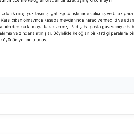
Bunun üzerine Keloğlan oradan bir uzaklaşmış ki sormayın.
un kırmış, yük taşımış, getir-götür işlerinde çalışmış ve biraz para 
uş. Karşı çıkan olmayınca kasaba meydanında haraç vermedi diye ada
ramilerden kurtarmaya karar vermiş. Padişaha posta güverciniyle ha
amış ve zindana atmışlar. Böylelikle Keloğlan biriktirdiği paralarla bir
 köyünün yolunu tutmuş.