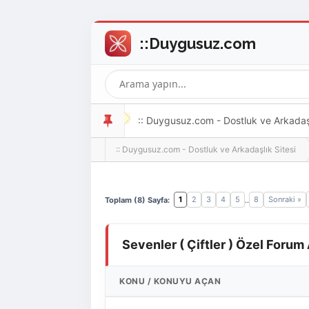
:: Duygusuz.com - Dostluk ve Arkadaşlı
:: Duygusuz.com - Dostluk ve Arkadaşlık Sitesi
oldukça kolay ve zahmetsizdir.
1
2
3
4
5
8
Sonraki »
Toplam (8) Sayfa:
..
Sevenler ( Çiftler ) Özel Forum 
KONU
/
KONUYU AÇAN