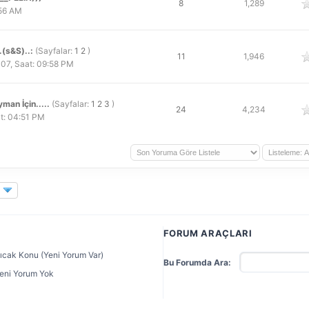
 oy
8
1,289
:56 AM
.(s&S)..:
(Sayfalar:
1
2
)
 oy
11
1,946
07, Saat: 09:58 PM
man İçin.....
(Sayfalar:
1
2
3
)
 oy
24
4,234
t: 04:51 PM
FORUM ARAÇLARI
ıcak Konu (Yeni Yorum Var)
Bu Forumda Ara:
eni Yorum Yok