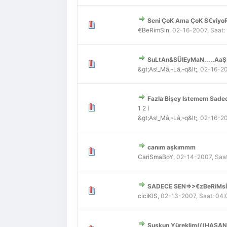
Seni ÇoK Ama ÇoK S€viyoR
Derecelendirme: 0/5 - 0
1
2
3
4
5
€BeRimSin
,
02-16-2007, Saat:
SuLtAn&SÜlEyMaN.....AaŞş
Derecelendirme: 0/5 - 0
1
2
3
4
5
&gt;As!_Mâ‚¬Lâ‚¬q&lt;
,
02-16-20
Fazla Bişey Istemem Sadec
Derecelendirme: 0/5 - 0
1
2
3
4
5
1
2
)
&gt;As!_Mâ‚¬Lâ‚¬q&lt;
,
02-16-20
canım aşkımmm
Derecelendirme: 0/5 - 0
1
2
3
4
5
CariSmaBoY
,
02-14-2007, Saa
SADECE SEN=>>€zBeRiMsİ
Derecelendirme: 0/5 - 0
1
2
3
4
5
ciciKIS
,
02-13-2007, Saat: 04
Suskun Yüreklim(((HASAN