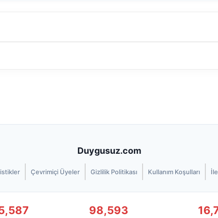
Duygusuz.com
istikler
Çevrimiçi Üyeler
Gizlilik Politikası
Kullanım Koşulları
İl
5,587
98,593
16,