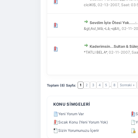
Derecelendirme: 0/5 - 0
1
2
3
4
5
ciciKIS
,
02-13-2007, Saat: 03
Sevdim İşte Ötesi Yok.....:.
Derecelendirme: 0/5 - 0
1
2
3
4
5
&gt;As!_Mâ‚¬Lâ‚¬q&lt;
,
02-11-20
Kaderimsin...Sultan & Süley
Derecelendirme: 0/5 - 0
1
2
3
4
5
*TATLI BELA*
,
02-11-2007, Saa
1
2
3
4
5
8
Sonraki »
Toplam (8) Sayfa:
..
KONU SIMGELERI
Yeni Yorum Var
S
Sıcak Konu (Yeni Yorum Yok)
Y
Sizin Yorumunuzu İçerir