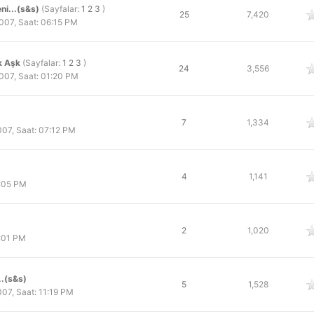
i...(s&s)
(Sayfalar:
1
2
3
)
 oy
25
7,420
07, Saat: 06:15 PM
k Aşk
(Sayfalar:
1
2
3
)
 oy
24
3,556
07, Saat: 01:20 PM
 oy
7
1,334
07, Saat: 07:12 PM
 oy
4
1,141
2:05 PM
 oy
2
1,020
:01 PM
..(s&s)
 oy
5
1,528
07, Saat: 11:19 PM