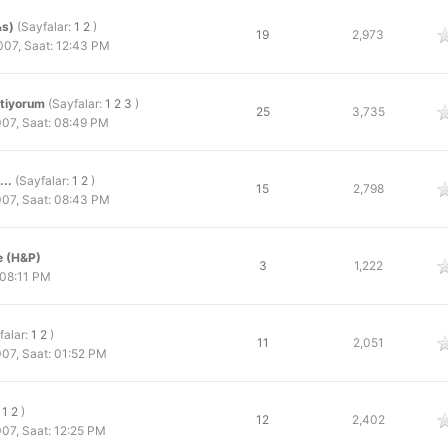
&s)
(Sayfalar:
1
2
)
 oy
19
2,973
07, Saat: 12:43 PM
stiyorum
(Sayfalar:
1
2
3
)
 oy
25
3,735
07, Saat: 08:49 PM
...
(Sayfalar:
1
2
)
 oy
15
2,798
07, Saat: 08:43 PM
e (H&P)
 oy
3
1,222
 08:11 PM
falar:
1
2
)
 oy
11
2,051
07, Saat: 01:52 PM
:
1
2
)
 oy
12
2,402
07, Saat: 12:25 PM