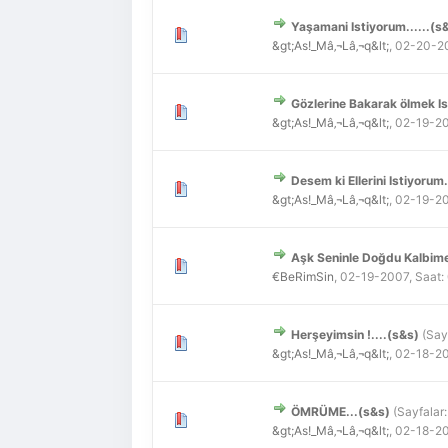
Yaşamani Istiyorum......(s
Derecelendirme: 0/5 - 0
1
2
3
4
5
&gt;As!_Mâ‚¬Lâ‚¬q&lt;
,
02-20-20
Gözlerine Bakarak ölmek I
Derecelendirme: 0/5 - 0
1
2
3
4
5
&gt;As!_Mâ‚¬Lâ‚¬q&lt;
,
02-19-20
Desem ki Ellerini Istiyorum.
Derecelendirme: 0/5 - 0
1
2
3
4
5
&gt;As!_Mâ‚¬Lâ‚¬q&lt;
,
02-19-20
Aşk Seninle Doğdu Kalbim
Derecelendirme: 0/5 - 0
1
2
3
4
5
€BeRimSin
,
02-19-2007, Saat:
Herşeyimsin !....(s&s)
(Say
Derecelendirme: 0/5 - 0
1
2
3
4
5
&gt;As!_Mâ‚¬Lâ‚¬q&lt;
,
02-18-20
ÖMRÜME...(s&s)
(Sayfalar
Derecelendirme: 0/5 - 0
1
2
3
4
5
&gt;As!_Mâ‚¬Lâ‚¬q&lt;
,
02-18-20