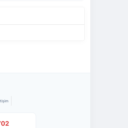
etişim
702