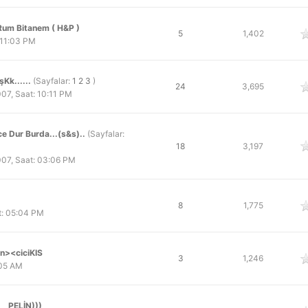
um Bitanem ( H&P )
 oy
5
1,402
 11:03 PM
Kk......
(Sayfalar:
1
2
3
)
 oy
24
3,695
07, Saat: 10:11 PM
e Dur Burda...(s&s)..
(Sayfalar:
 oy
18
3,197
07, Saat: 03:06 PM
 oy
8
1,775
t: 05:04 PM
n><ciciKIS
 oy
3
1,246
:05 AM
__PELİN)))