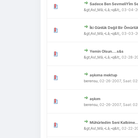
Sadece Ben SevmeliYİm Sen
Derecelendirme: 0/5 - 0
1
2
3
4
5
&gt;As!_Mâ‚¬Lâ‚¬q&lt;
,
03-04-20
İki Günlük Değil Bir Ömürlü
Derecelendirme: 0/5 - 0
1
2
3
4
5
&gt;As!_Mâ‚¬Lâ‚¬q&lt;
,
03-03-20
Yemin Olsun....s&s
Derecelendirme: 0/5 - 0
1
2
3
4
5
&gt;As!_Mâ‚¬Lâ‚¬q&lt;
,
02-28-20
aşkıma mektup
Derecelendirme: 0/5 - 0
1
2
3
4
5
berensu
,
02-26-2007, Saat: 0
aşkım
Derecelendirme: 0/5 - 0
1
2
3
4
5
berensu
,
02-26-2007, Saat: 02
Mühürledim Seni Kalbime..
Derecelendirme: 0/5 - 0
1
2
3
4
5
&gt;As!_Mâ‚¬Lâ‚¬q&lt;
,
02-22-20