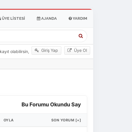
ÜYE LISTESI
AJANDA
YARDIM
Giriş Yap
Üye Ol
yıt olabilirsin,
Bu Forumu Okundu Say
OYLA
SON YORUM
[
+
]