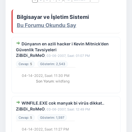
Giriş Yap
Üye Ol
Bilgisayar ve İşletim Sistemi
Bu Forumu Okundu Say
Dünyanın en azili hacker i Kevin Mitnick’den
Güvenlik Tavsiyeleri
ZiBiDi_RoMeO
,
03-06-2007, Saat: 01:07 PM
5
2,543
04-14-2022, Saat: 11:30 PM
Son Yorum
: wildfang
WINFILE.EXE cok manyak bi virüs dikkat..
ZiBiDi_RoMeO
,
03-06-2007, Saat: 12:49 PM
5
1,597
04-14-2022, Saat: 11:27 PM