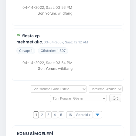
04-14-2022, Saat: 03:56 PM
Son Yorum
: wildfang
fiesta xp
mehmetkılıc
,
03-04-2007, Saat: 12:12 AM
1
1,397
04-14-2022, Saat: 03:54 PM
Son Yorum
: wildfang
1
2
3
4
5
16
Sonraki »
..
KONU SIMGELERI