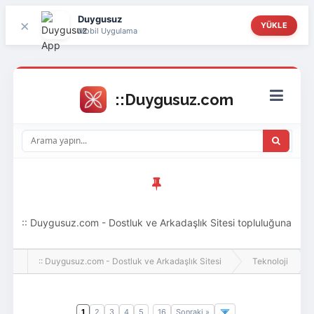
Duygusuz
×
YÜKLE
Mobil Uygulama
:: Duygusuz.com - Dostluk ve Arkadaşlık Sitesi topluluğuna
hoş geldin ziyaretçi! Aramıza katılmak istersen kayıt
:: Duygusuz.com - Dostluk ve Arkadaşlık Sitesi
Teknoloji
olabilirsin, oldukça kolay ve zahmetsizdir.
1
2
3
4
5
16
Sonraki »
..