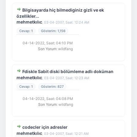
Bilgisayarda hiç bilmediginiz gizli ve ek
özellikler...
mehmetkılıc
,
03-04-2007, Saat: 12:24 AM
1
1,156
04-14-2022, Saat: 04:10 PM
Son Yorum
: wildfang
Fdiskle Sabit diski bölümleme adlı doküman
mehmetkılıc
,
03-04-2007, Saat: 12:23 AM
1
827
04-14-2022, Saat: 04:08 PM
Son Yorum
: wildfang
codecler için adresler
mehmetkılıc
,
03-04-2007, Saat: 12:21 AM