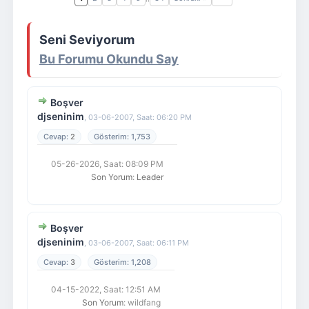
Giriş Yap
Üye Ol
Seni Seviyorum
Bu Forumu Okundu Say
Boşver
djseninim
,
03-06-2007, Saat: 06:20 PM
2
1,753
05-26-2026, Saat: 08:09 PM
Son Yorum
:
Leader
Boşver
djseninim
,
03-06-2007, Saat: 06:11 PM
3
1,208
04-15-2022, Saat: 12:51 AM
Son Yorum
: wildfang