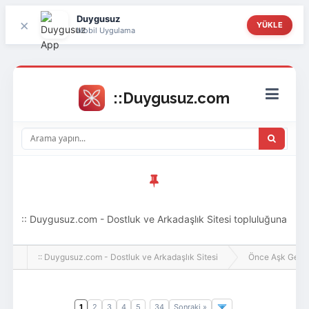
Duygusuz
×
YÜKLE
Mobil Uygulama
:: Duygusuz.com - Dostluk ve Arkadaşlık Sitesi topluluğuna
hoş geldin ziyaretçi! Aramıza katılmak istersen kayıt
:: Duygusuz.com - Dostluk ve Arkadaşlık Sitesi
Önce Aşk Gelir
olabilirsin, oldukça kolay ve zahmetsizdir.
1
2
3
4
5
34
Sonraki »
..