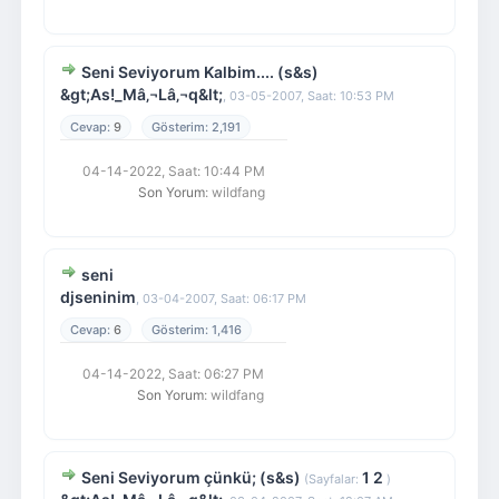
Seni Seviyorum Kalbim.... (s&s)
&gt;As!_Mâ‚¬Lâ‚¬q&lt;
,
03-05-2007, Saat: 10:53 PM
9
2,191
04-14-2022, Saat: 10:44 PM
Son Yorum
: wildfang
seni
djseninim
,
03-04-2007, Saat: 06:17 PM
6
1,416
04-14-2022, Saat: 06:27 PM
Son Yorum
: wildfang
Seni Seviyorum çünkü; (s&s)
1
2
(Sayfalar:
)