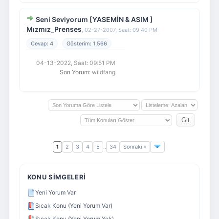
Seni Seviyorum [YASEMİN & ASIM ]
Mızmız_Prenses
,
02-27-2007, Saat: 09:40 PM
4
1,566
04-13-2022, Saat: 09:51 PM
Son Yorum
: wildfang
1
2
3
4
5
34
Sonraki »
..
KONU SIMGELERI
Yeni Yorum Var
Sıcak Konu (Yeni Yorum Var)
Sıcak Konu (Yeni Yorum Yok)