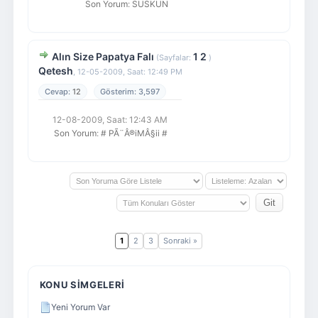
Son Yorum
:
SUSKUN
Alın Size Papatya Falı
1
2
(Sayfalar:
)
Qetesh
,
12-05-2009, Saat: 12:49 PM
12
3,597
12-08-2009, Saat: 12:43 AM
Son Yorum
:
# PÃ¨Â®iMÂ§ii #
1
2
3
Sonraki »
KONU SIMGELERI
Yeni Yorum Var