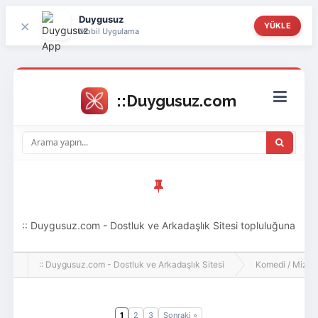
Duygusuz
×
YÜKLE
Mobil Uygulama
:: Duygusuz.com - Dostluk ve Arkadaşlık Sitesi topluluğuna
hoş geldin ziyaretçi! Aramıza katılmak istersen kayıt
:: Duygusuz.com - Dostluk ve Arkadaşlık Sitesi
Komedi / Mizah 
olabilirsin, oldukça kolay ve zahmetsizdir.
1
2
3
Sonraki »