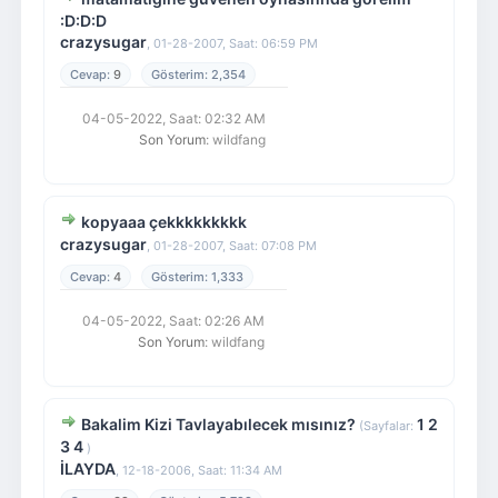
:D:D:D
crazysugar
,
01-28-2007, Saat: 06:59 PM
9
2,354
04-05-2022, Saat: 02:32 AM
Son Yorum
: wildfang
kopyaaa çekkkkkkkkk
crazysugar
,
01-28-2007, Saat: 07:08 PM
4
1,333
04-05-2022, Saat: 02:26 AM
Son Yorum
: wildfang
Bakalim Kizi Tavlayabılecek mısınız?
1
2
(Sayfalar:
3
4
)
İLAYDA
,
12-18-2006, Saat: 11:34 AM