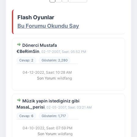
Giriş Yap
Üye Ol
Flash Oyunlar
Bu Forumu Okundu Say
Dönerci Mustafa
€BeRimSin
,
02-17-2007, Saat: 05:52 PM
2
2,280
04-12-2022, Saat: 10:28 AM
Son Yorum
: wildfang
Müzik yapin istediginiz gibi
MasaL_perisi
,
02-05-2007, Saat: 03:21 AM
6
1,717
04-10-2022, Saat: 07:59 PM
Son Yorum
: wildfang