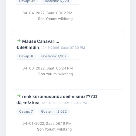
32
5,729
04-04-2022, Saat: 03:12 PM
Son Yorum
: wildfang
Mause Canavarı...
€BeRimSin
,
12-11-2006, Saat: 07:30 PM
6
1,907
04-03-2022, Saat: 05:24 PM
Son Yorum
: wildfang
renk körümüsünüz deilmisiniz???:D
dâ‚¬n!z kısı
,
12-04-2006, Saat: 02:48 PM
7
2,022
04-01-2022, Saat: 06:19 PM
Son Yorum
: wildfang