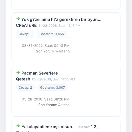
?ok g?zel ama h?z gerektiren bir oyun...
CReATuRE
,
11-28-2006, Saat: 11:13 PM
1
1,455
03-31-2022, Saat: 09:18 PM
Son Yorum
: wildfang
Pacman Severlere
Qetesh
,
05-28-2010, Saat: 11:55 AM
2
3,007
05-28-2010, Saat: 08:26 PM
Son Yorum
:
Qetesh
Yakalayabilene aşk olsun..
1
2
(Sayfalar:
)