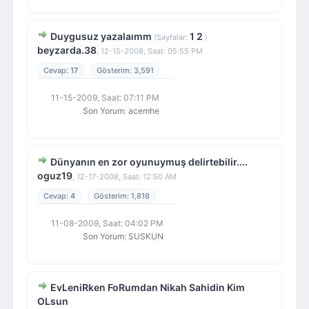
Duygusuz yazalaımm
1
2
(Sayfalar:
)
beyzarda.38
,
12-15-2008, Saat: 05:55 PM
17
3,591
11-15-2009, Saat: 07:11 PM
Son Yorum
:
acemhe
Dünyanın en zor oyunuymuş delirtebilir....
oguz19
,
12-17-2008, Saat: 12:50 AM
4
1,818
11-08-2009, Saat: 04:02 PM
Son Yorum
:
SUSKUN
EvLeniRken FoRumdan Nikah Sahidin Kim
OLsun