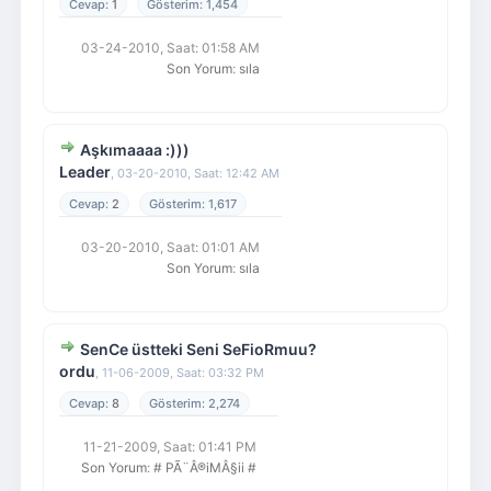
1
1,454
03-24-2010, Saat: 01:58 AM
Son Yorum
:
sıla
Aşkımaaaa :)))
Leader
,
03-20-2010, Saat: 12:42 AM
2
1,617
03-20-2010, Saat: 01:01 AM
Son Yorum
:
sıla
SenCe üstteki Seni SeFioRmuu?
ordu
,
11-06-2009, Saat: 03:32 PM
8
2,274
11-21-2009, Saat: 01:41 PM
Son Yorum
:
# PÃ¨Â®iMÂ§ii #