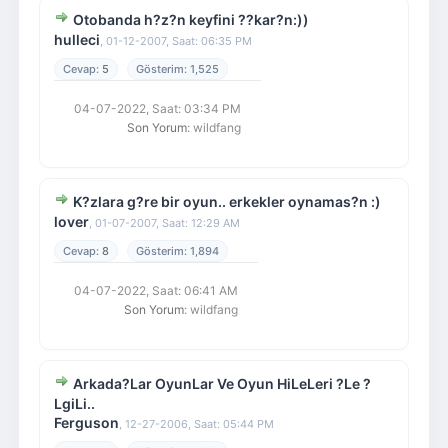
Otobanda h?z?n keyfini ??kar?n:))
hulleci
,
01-12-2007, Saat: 06:35 PM
5
1,525
04-07-2022, Saat: 03:34 PM
Son Yorum
: wildfang
K?zlara g?re bir oyun.. erkekler oynamas?n :)
lover
,
01-07-2007, Saat: 12:29 AM
8
1,894
04-07-2022, Saat: 06:41 AM
Son Yorum
: wildfang
Arkada?Lar OyunLar Ve Oyun HiLeLeri ?Le ?
LgiLi..
Ferguson
,
12-27-2006, Saat: 05:44 PM