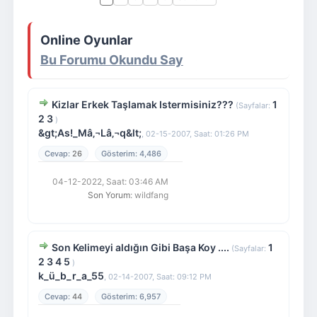
Giriş Yap
Üye Ol
Online Oyunlar
Bu Forumu Okundu Say
Kizlar Erkek Taşlamak Istermisiniz???
1
(Sayfalar:
2
3
)
&gt;As!_Mâ‚¬Lâ‚¬q&lt;
,
02-15-2007, Saat: 01:26 PM
26
4,486
04-12-2022, Saat: 03:46 AM
Son Yorum
: wildfang
Son Kelimeyi aldığın Gibi Başa Koy ....
1
(Sayfalar:
2
3
4
5
)
k_ü_b_r_a_55
,
02-14-2007, Saat: 09:12 PM
44
6,957