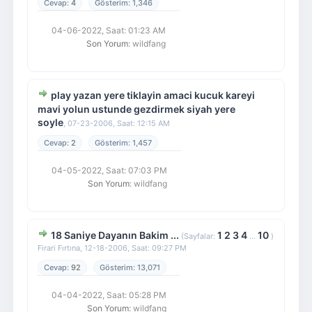
4
1,346
04-06-2022, Saat: 01:23 AM
Son Yorum
: wildfang
play yazan yere tiklayin amaci kucuk kareyi
mavi yolun ustunde gezdirmek siyah yere
soyle
,
07-23-2006, Saat: 12:15 AM
2
1,457
04-05-2022, Saat: 07:03 PM
Son Yorum
: wildfang
18 Saniye Dayanın Bakim ...
1
2
3
4
10
(Sayfalar:
...
)
Firari Fırtına,
12-18-2006, Saat: 09:27 PM
92
13,071
04-04-2022, Saat: 05:28 PM
Son Yorum
: wildfang