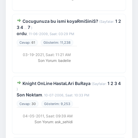
Cocugunuza bu ismi koyaRmiSiniS?
1
2
(Sayfalar:
3
4
7
...
)
ordu
,
11-06-2009, Saat: 03:29 PM
61
11,238
03-19-2021, Saat: 11:21 AM
Son Yorum
:
badelie
Knight OnLine HastaLAri BuRaya
1
2
3
4
(Sayfalar:
)
Son Noktam
,
10-07-2006, Saat: 10:33 PM
30
9,253
04-05-2011, Saat: 09:39 AM
Son Yorum
:
ask_sehidi