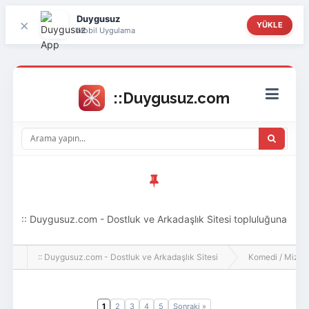
Duygusuz
×
YÜKLE
Mobil Uygulama
:: Duygusuz.com - Dostluk ve Arkadaşlık Sitesi topluluğuna
hoş geldin ziyaretçi! Aramıza katılmak istersen kayıt
:: Duygusuz.com - Dostluk ve Arkadaşlık Sitesi
Komedi / Mizah 
olabilirsin, oldukça kolay ve zahmetsizdir.
1
2
3
4
5
Sonraki »