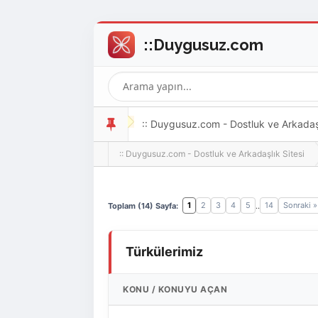
:: Duygusuz.com - Dostluk ve Arkadaşlı
:: Duygusuz.com - Dostluk ve Arkadaşlık Sitesi
oldukça kolay ve zahmetsizdir.
1
2
3
4
5
14
Sonraki »
Toplam (14) Sayfa:
..
Türkülerimiz
KONU
/
KONUYU AÇAN