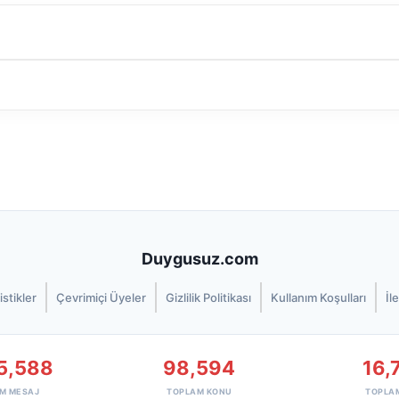
Duygusuz.com
istikler
Çevrimiçi Üyeler
Gizlilik Politikası
Kullanım Koşulları
İl
5,588
98,594
16,
M MESAJ
TOPLAM KONU
TOPLA