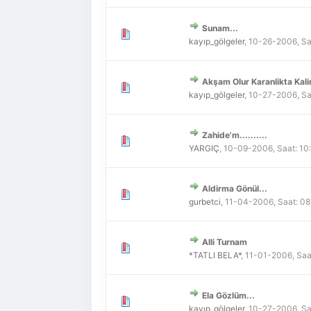
Sunam...
Derecelendirme: 0/5 - 0
1
2
3
4
5
kayıp_gölgeler
,
10-26-2006, Sa
Akşam Olur Karanlikta Kali
Derecelendirme: 0/5 - 0
1
2
3
4
5
kayıp_gölgeler
,
10-27-2006, Sa
Zahide'm..........
Derecelendirme: 0/5 - 0
1
2
3
4
5
YARGIÇ
,
10-09-2006, Saat: 1
Aldirma Gönül...
Derecelendirme: 0/5 - 0
1
2
3
4
5
gurbetci
,
11-04-2006, Saat: 0
Alli Turnam
Derecelendirme: 0/5 - 0
1
2
3
4
5
*TATLI BELA*
,
11-01-2006, Saa
Ela Gözlüm...
Derecelendirme: 0/5 - 0
1
2
3
4
5
kayıp_gölgeler
,
10-27-2006, Sa