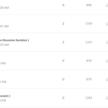
 oy
0
998
:38 AM
 oy
2
1,109
:41 AM
e Nicesine Sarıldım )
 oy
2
1,231
:35 AM
 oy
0
876
6 PM
 oy
0
979
20 PM
rtanem )
 oy
0
1,183
6 PM