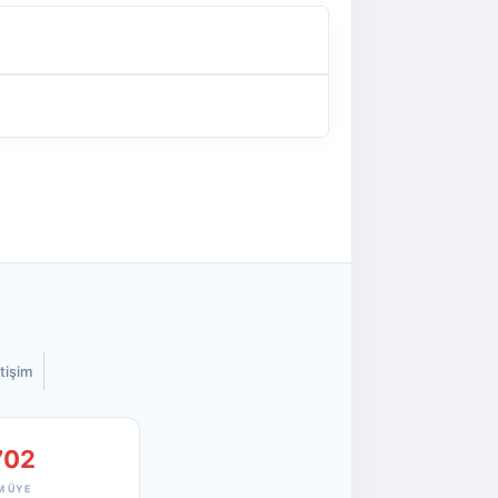
etişim
702
M ÜYE