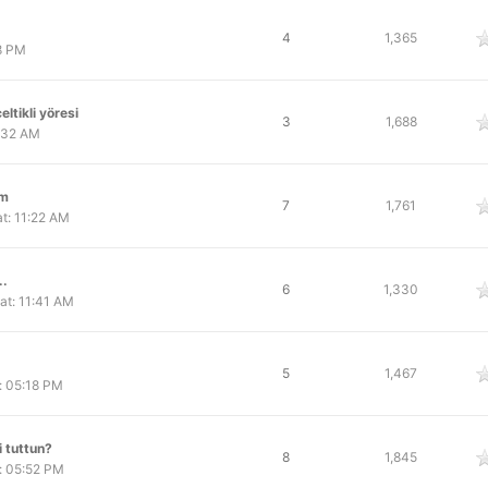
 oy
4
1,365
8 PM
ltikli yöresi
 oy
3
1,688
:32 AM
im
 oy
7
1,761
t: 11:22 AM
..
 oy
6
1,330
at: 11:41 AM
 oy
5
1,467
: 05:18 PM
 tuttun?
 oy
8
1,845
: 05:52 PM