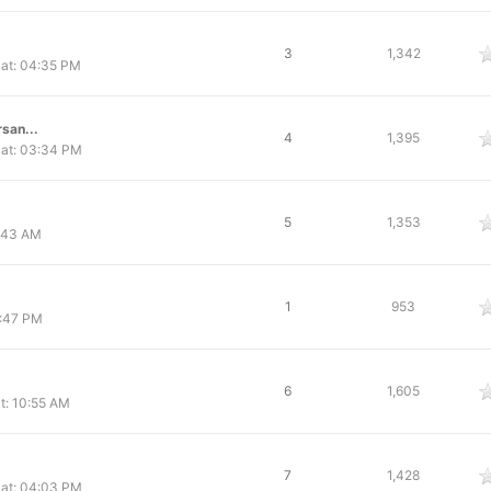
 oy
3
1,342
at: 04:35 PM
rsan...
 oy
4
1,395
at: 03:34 PM
 oy
5
1,353
0:43 AM
 oy
1
953
8:47 PM
 oy
6
1,605
t: 10:55 AM
 oy
7
1,428
at: 04:03 PM