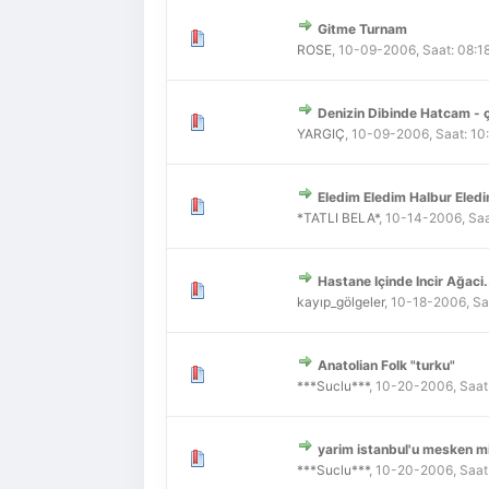
Gitme Turnam
Derecelendirme: 0/5 - 0
1
2
3
4
5
ROSE
,
10-09-2006, Saat: 08:1
Denizin Dibinde Hatcam - çe
Derecelendirme: 0/5 - 0
1
2
3
4
5
YARGIÇ
,
10-09-2006, Saat: 10
Eledim Eledim Halbur Eled
Derecelendirme: 0/5 - 0
1
2
3
4
5
*TATLI BELA*
,
10-14-2006, Saa
Hastane Içinde Incir Ağaci.
Derecelendirme: 0/5 - 0
1
2
3
4
5
kayıp_gölgeler
,
10-18-2006, Sa
Anatolian Folk "turku"
Derecelendirme: 0/5 - 0
1
2
3
4
5
***Suclu***
,
10-20-2006, Saat
yarim istanbul'u mesken mi
Derecelendirme: 0/5 - 0
1
2
3
4
5
***Suclu***
,
10-20-2006, Saat