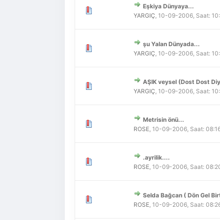
Eşkiya Dünyaya...
Derecelendirme: 0/5 - 0
1
2
3
4
5
YARGIÇ
,
10-09-2006, Saat: 10
şu Yalan Dünyada...
Derecelendirme: 0/5 - 0
1
2
3
4
5
YARGIÇ
,
10-09-2006, Saat: 10
AŞIK veysel (Dost Dost Diy
Derecelendirme: 0/5 - 0
1
2
3
4
5
YARGIÇ
,
10-09-2006, Saat: 10
Metrisin önü...
Derecelendirme: 0/5 - 0
1
2
3
4
5
ROSE
,
10-09-2006, Saat: 08:1
.ayrilik....
Derecelendirme: 0/5 - 0
1
2
3
4
5
ROSE
,
10-09-2006, Saat: 08:
Selda Bağcan ( Dön Gel Bi
Derecelendirme: 0/5 - 0
1
2
3
4
5
ROSE
,
10-09-2006, Saat: 08:2