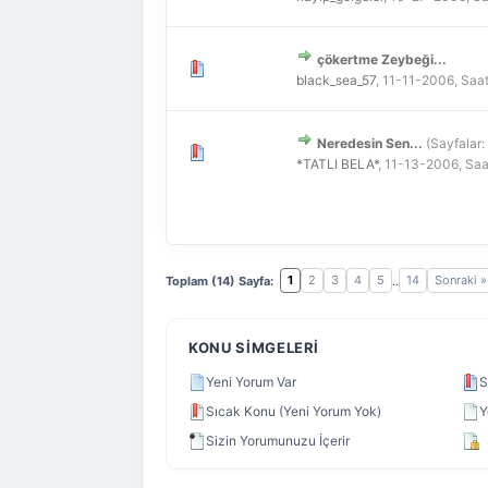
çökertme Zeybeği...
Derecelendirme: 0/5 - 0
1
2
3
4
5
black_sea_57
,
11-11-2006, Saa
Neredesin Sen...
(Sayfalar:
Derecelendirme: 0/5 - 0
1
2
3
4
5
*TATLI BELA*
,
11-13-2006, Saa
1
2
3
4
5
14
Sonraki »
Toplam (14) Sayfa:
..
KONU SIMGELERI
Yeni Yorum Var
S
Sıcak Konu (Yeni Yorum Yok)
Y
Sizin Yorumunuzu İçerir