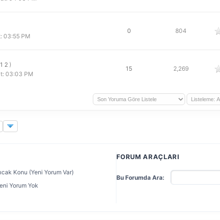
 oy
0
804
t: 03:55 PM
1
2
)
 oy
15
2,269
t: 03:03 PM
FORUM ARAÇLARI
ıcak Konu (Yeni Yorum Var)
Bu Forumda Ara:
eni Yorum Yok