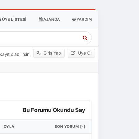
ÜYE LISTESI
AJANDA
YARDIM
Giriş Yap
Üye Ol
yıt olabilirsin,
Bu Forumu Okundu Say
OYLA
SON YORUM
[
-
]