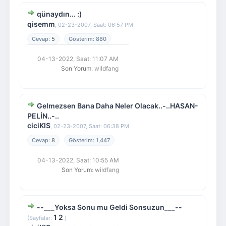
qünaydın... :)
qisemm
,
02-23-2007, Saat: 06:57 PM
5
880
04-13-2022, Saat: 11:07 AM
Son Yorum
: wildfang
Gelmezsen Bana Daha Neler Olacak..-..HASAN-
PELİN..-..
ciciKIS
,
02-23-2007, Saat: 06:38 PM
8
1,447
04-13-2022, Saat: 10:55 AM
Son Yorum
: wildfang
--___Yoksa Sonu mu Geldi Sonsuzun___--
1
2
(Sayfalar:
)