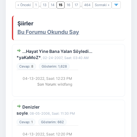
« Önceki
1
13
14
15
16
17
464
Sonraki »
..
..
Giriş Yap
Üye Ol
Şiirler
Bu Forumu Okundu Say
...Hayat Yine Bana Yalan Söyledi...
*yaKaMoZ*
,
02-24-2007, Saat: 03:40 AM
8
1,628
04-13-2022, Saat: 12:23 PM
Son Yorum
: wildfang
Denizler
soyle
,
08-05-2006, Saat: 11:30 PM
1
662
04-13-2022, Saat: 12:20 PM