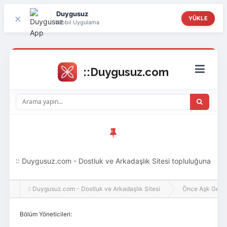
Duygusuz
×
YÜKLE
Mobil Uygulama
:: Duygusuz.com - Dostluk ve Arkadaşlık Sitesi topluluğuna
hoş geldin ziyaretçi! Aramıza katılmak istersen kayıt
:: Duygusuz.com - Dostluk ve Arkadaşlık Sitesi
Önce Aşk Gelir
olabilirsin, oldukça kolay ve zahmetsizdir.
Bölüm Yöneticileri: