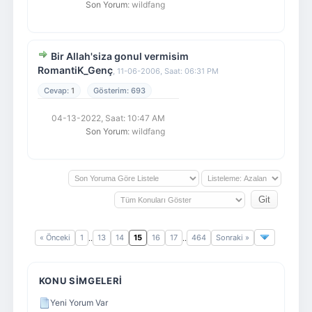
Son Yorum
: wildfang
Bir Allah'siza gonul vermisim
RomantiK_Genç
,
11-06-2006, Saat: 06:31 PM
1
693
04-13-2022, Saat: 10:47 AM
Son Yorum
: wildfang
« Önceki
1
13
14
15
16
17
464
Sonraki »
..
..
KONU SIMGELERI
Yeni Yorum Var