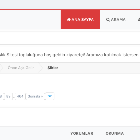
ANA SAYFA
ARAMA
k Sitesi topluluğuna hoş geldin ziyaretçi! Aramıza katılmak istersen ka
Önce Aşk Gelir
Şiirler
8
89
464
Sonraki »
..
YORUMLAR
OKUNMA