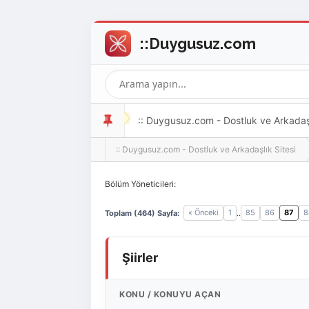
:: Duygusuz.com - Dostluk ve Arkadaşlı
:: Duygusuz.com - Dostluk ve Arkadaşlık Sitesi
oldukça kolay ve zahmetsizdir.
Bölüm Yöneticileri:
« Önceki
1
85
86
87
8
Toplam (464) Sayfa:
..
Şiirler
KONU
/
KONUYU AÇAN