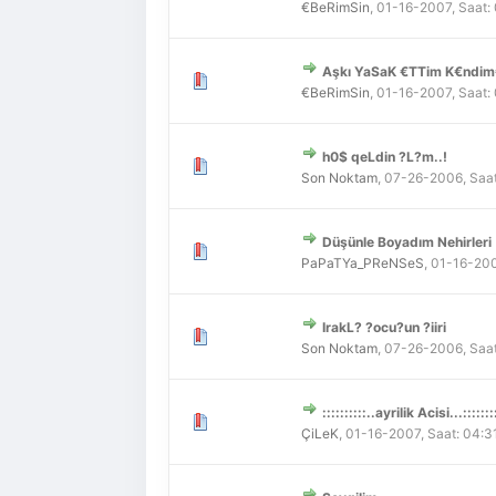
€BeRimSin
,
01-16-2007, Saat:
Aşkı YaSaK €TTim K€ndim€
Derecelendirme: 0/5 - 0 
1
2
3
4
5
€BeRimSin
,
01-16-2007, Saat:
h0$ qeLdin ?L?m..!
Derecelendirme: 0/5 - 0 
1
2
3
4
5
Son Noktam
,
07-26-2006, Saat
Düşünle Boyadım Nehirleri
Derecelendirme: 0/5 - 0 
1
2
3
4
5
PaPaTYa_PReNSeS
,
01-16-200
IrakL? ?ocu?un ?iiri
Derecelendirme: 0/5 - 0 
1
2
3
4
5
Son Noktam
,
07-26-2006, Saat
::::::::::..ayrilik Acisi...:::::::
Derecelendirme: 0/5 - 0 
1
2
3
4
5
ÇiLeK
,
01-16-2007, Saat: 04: