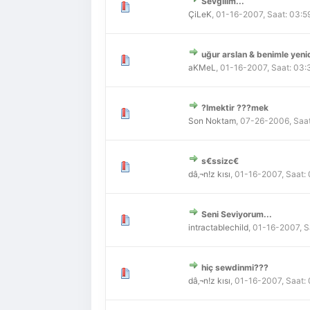
Sevgilim...
Derecelendirme: 0/5 - 0 
1
2
3
4
5
ÇiLeK
,
01-16-2007, Saat: 03:
uğur arslan & benimle yeni
Derecelendirme: 0/5 - 0 
1
2
3
4
5
aKMeL
,
01-16-2007, Saat: 03
?lmektir ???mek
Derecelendirme: 0/5 - 0 
1
2
3
4
5
Son Noktam
,
07-26-2006, Saat
s€ssizc€
Derecelendirme: 0/5 - 0 
1
2
3
4
5
dâ‚¬n!z kısı
,
01-16-2007, Saat:
Seni Seviyorum...
Derecelendirme: 0/5 - 0 
1
2
3
4
5
intractablechild
,
01-16-2007, S
hiç sewdinmi???
Derecelendirme: 0/5 - 0 
1
2
3
4
5
dâ‚¬n!z kısı
,
01-16-2007, Saat: