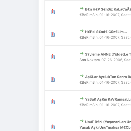
B€n H€P S€nSiz KaLaCaÄžım
Derecelendirme: 0/5 - 0 
1
2
3
4
5
€BeRimSin
,
01-16-2007, Saat:
H€Psi S€nd€ Güz€Lim...
Derecelendirme: 0/5 - 0 
1
2
3
4
5
€BeRimSin
,
01-16-2007, Saat:
S?yleme ANNE (?iddetLe T
Derecelendirme: 0/5 - 0 
1
2
3
4
5
Son Noktam
,
07-26-2006, Saa
AşKLar AyrıLıkTan Sonra Ba
Derecelendirme: 0/5 - 0 
1
2
3
4
5
€BeRimSin
,
01-16-2007, Saat:
YaSaK AşKın KaVRamsaLLı
Derecelendirme: 0/5 - 0 
1
2
3
4
5
€BeRimSin
,
01-16-2007, Saat:
UnuT B€ni (YaşananLarı 
Derecelendirme: 0/5 - 0 
1
2
3
4
5
Yasak Aşkı UnuTmaksa M€Cbu