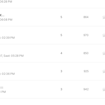
 06:28 PM
...
oy
5
864
 06:08 PM
oy
5
970
: 02:39 PM
oy
4
850
7, Saat: 05:28 PM
oy
3
925
: 02:36 PM
::::
oy
3
942
31 PM