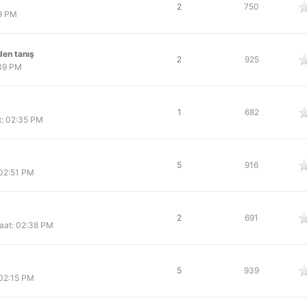
oy
2
750
59 PM
den tanış
oy
2
925
:39 PM
oy
1
682
: 02:35 PM
oy
5
916
 02:51 PM
oy
2
691
aat: 02:38 PM
oy
5
939
 02:15 PM