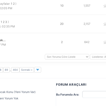
Sayfalar:
1
2
)
oy
10
1,557
 02:05 PM
:
1
2
3
)
oy
20
2,157
: 02:35 PM
k...
oy
2
642
27 PM
8
89
464
Sonraki »
..
FORUM ARAÇLARI
ıcak Konu (Yeni Yorum Var)
Bu Forumda Ara:
eni Yorum Yok