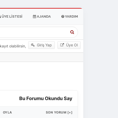
ÜYE LISTESI
AJANDA
YARDIM
Giriş Yap
Üye Ol
yıt olabilirsin,
Bu Forumu Okundu Say
OYLA
SON YORUM
[
+
]