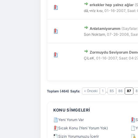
erkekler hep yalnız ağlar
(
Derecelendirme: 0/5 - 0 
1
2
3
4
5
dâ‚¬n!z kısı
,
01-16-2007, Saat:
Anlatamiyorumm
(Sayfalar
Derecelendirme: 0/5 - 0 
1
2
3
4
5
Son Noktam
,
07-26-2006, Saat
Zormuydu Seviyorum Deme
Derecelendirme: 0/5 - 0 
1
2
3
4
5
ÇiLeK
,
01-16-2007, Saat: 04:
« Önceki
1
85
86
87
8
Toplam (464) Sayfa:
..
KONU SIMGELERI
Yeni Yorum Var
S
Sıcak Konu (Yeni Yorum Yok)
Y
Sizin Yorumunuzu İçerir