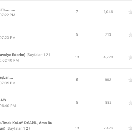
.........
oy
7
1,046
 07:22 PM
oy
5
713
 07:20 PM
avsiye Ederim)
(Sayfalar:
1
2
)
oy
13
4,728
t: 02:40 PM
şLar....
oy
5
893
 07:09 PM
Äžı
oy
5
882
 06:40 PM
UnuTmak KoLaY D€ÄžiL, Ama Bu
oy
13
2,426
ri)
(Sayfalar:
1
2
)