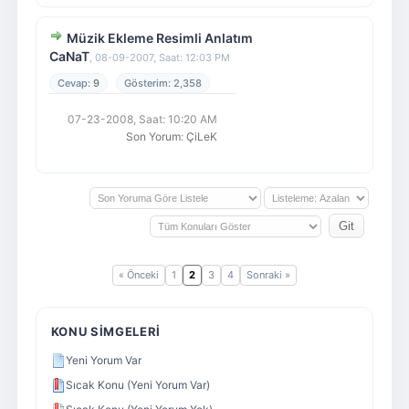
Müzik Ekleme Resimli Anlatım
CaNaT
,
08-09-2007, Saat: 12:03 PM
9
2,358
07-23-2008, Saat: 10:20 AM
Son Yorum
:
ÇiLeK
« Önceki
1
2
3
4
Sonraki »
KONU SIMGELERI
Yeni Yorum Var
Sıcak Konu (Yeni Yorum Var)