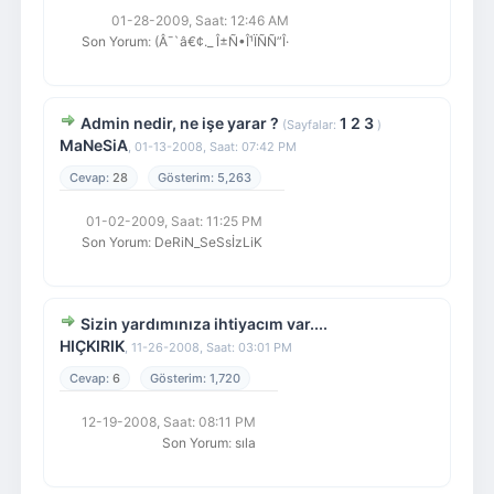
01-28-2009, Saat: 12:46 AM
Son Yorum
:
(Â¯`â€¢._ Î±Ñ•Î¹ÏÑÑ”Î·
Admin nedir, ne işe yarar ?
1
2
3
(Sayfalar:
)
MaNeSiA
,
01-13-2008, Saat: 07:42 PM
28
5,263
01-02-2009, Saat: 11:25 PM
Son Yorum
:
DeRiN_SeSsİzLiK
Sizin yardımınıza ihtiyacım var....
HIÇKIRIK
,
11-26-2008, Saat: 03:01 PM
6
1,720
12-19-2008, Saat: 08:11 PM
Son Yorum
:
sıla