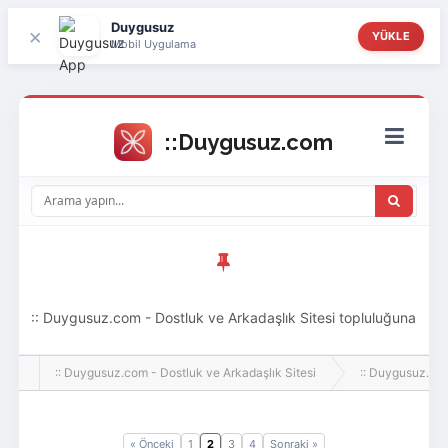
Duygusuz
×
YÜKLE
Mobil Uygulama
:: Duygusuz.com - Dostluk ve Arkadaşlık Sitesi topluluğuna
hoş geldin ziyaretçi! Aramıza katılmak istersen kayıt
:: Duygusuz.com - Dostluk ve Arkadaşlık Sitesi
:: Duygusuz.co
olabilirsin, oldukça kolay ve zahmetsizdir.
« Önceki
1
2
3
4
Sonraki »