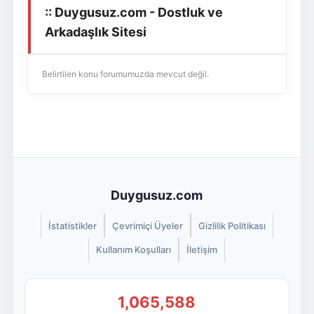
:: Duygusuz.com - Dostluk ve
Giriş Yap
Üye Ol
Arkadaşlık Sitesi
Belirtilen konu forumumuzda mevcut değil.
Duygusuz.com
İstatistikler
Çevrimiçi Üyeler
Gizlilik Politikası
Kullanım Koşulları
İletişim
1,065,588