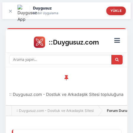
Duygusuz
×
YÜKLE
Mobil Uygulama
:: Duygusuz.com - Dostluk ve Arkadaşlık Sitesi topluluğuna
hoş geldin ziyaretçi! Aramıza katılmak istersen kayıt
:: Duygusuz.com - Dostluk ve Arkadaşlık Sitesi
Forum Durumu 
olabilirsin, oldukça kolay ve zahmetsizdir.