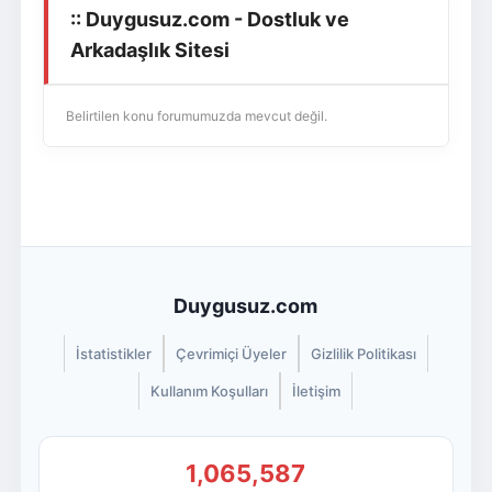
:: Duygusuz.com - Dostluk ve
Giriş Yap
Üye Ol
Arkadaşlık Sitesi
Belirtilen konu forumumuzda mevcut değil.
Duygusuz.com
İstatistikler
Çevrimiçi Üyeler
Gizlilik Politikası
Kullanım Koşulları
İletişim
1,065,587