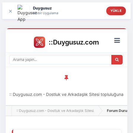
Duygusuz
×
YÜKLE
Mobil Uygulama
:: Duygusuz.com - Dostluk ve Arkadaşlık Sitesi topluluğuna
hoş geldin ziyaretçi! Aramıza katılmak istersen kayıt
:: Duygusuz.com - Dostluk ve Arkadaşlık Sitesi
Forum Durumu 
olabilirsin, oldukça kolay ve zahmetsizdir.