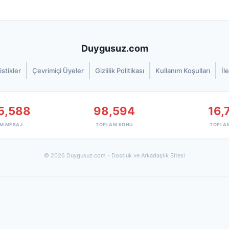
Duygusuz.com
istikler
Çevrimiçi Üyeler
Gizlilik Politikası
Kullanım Koşulları
İl
5,588
98,594
16,
M MESAJ
TOPLAM KONU
TOPLA
© 2026 Duygusuz.com - Dostluk ve Arkadaşlık Sitesi