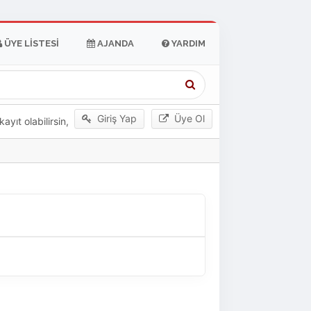
ÜYE LISTESI
AJANDA
YARDIM
Giriş Yap
Üye Ol
yıt olabilirsin,