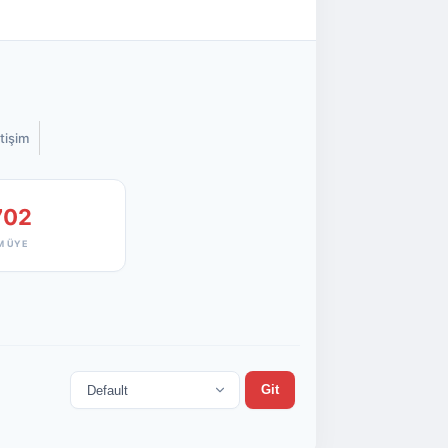
etişim
702
M ÜYE