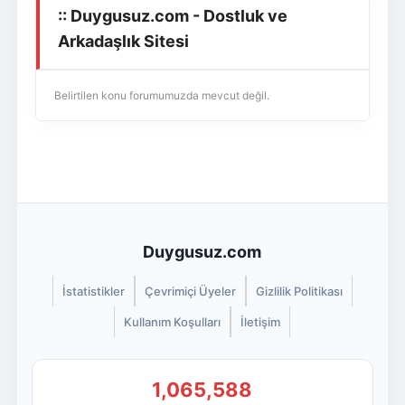
:: Duygusuz.com - Dostluk ve
Giriş Yap
Üye Ol
Arkadaşlık Sitesi
Belirtilen konu forumumuzda mevcut değil.
Duygusuz.com
İstatistikler
Çevrimiçi Üyeler
Gizlilik Politikası
Kullanım Koşulları
İletişim
1,065,588