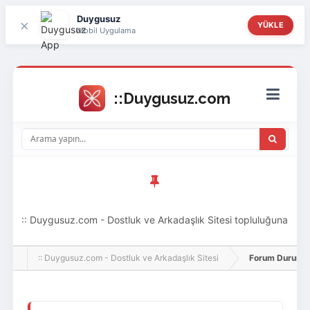
Duygusuz
×
YÜKLE
Mobil Uygulama
:: Duygusuz.com - Dostluk ve Arkadaşlık Sitesi topluluğuna
hoş geldin ziyaretçi! Aramıza katılmak istersen kayıt
:: Duygusuz.com - Dostluk ve Arkadaşlık Sitesi
Forum Durumu 
olabilirsin, oldukça kolay ve zahmetsizdir.