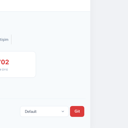
etişim
702
M ÜYE