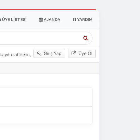
ÜYE LISTESI
AJANDA
YARDIM
Giriş Yap
Üye Ol
yıt olabilirsin,