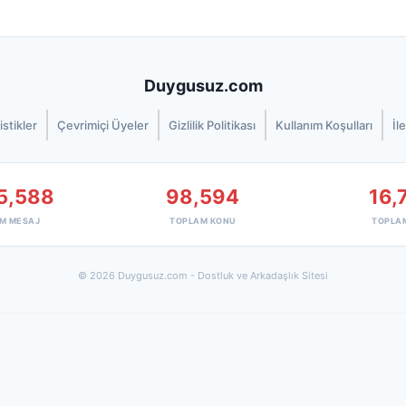
Duygusuz.com
istikler
Çevrimiçi Üyeler
Gizlilik Politikası
Kullanım Koşulları
İl
5,588
98,594
16,
M MESAJ
TOPLAM KONU
TOPLA
© 2026 Duygusuz.com - Dostluk ve Arkadaşlık Sitesi