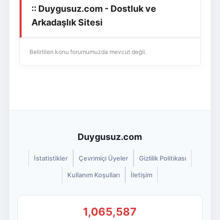
:: Duygusuz.com - Dostluk ve
Giriş Yap
Üye Ol
Arkadaşlık Sitesi
Belirtilen konu forumumuzda mevcut değil.
Duygusuz.com
İstatistikler
Çevrimiçi Üyeler
Gizlilik Politikası
Kullanım Koşulları
İletişim
1,065,587