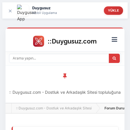
Duygusuz
×
YÜKLE
Mobil Uygulama
:: Duygusuz.com - Dostluk ve Arkadaşlık Sitesi topluluğuna
hoş geldin ziyaretçi! Aramıza katılmak istersen kayıt
:: Duygusuz.com - Dostluk ve Arkadaşlık Sitesi
Forum Durumu 
olabilirsin, oldukça kolay ve zahmetsizdir.