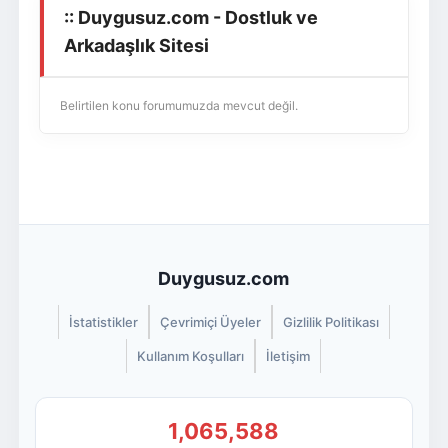
:: Duygusuz.com - Dostluk ve
Giriş Yap
Üye Ol
Arkadaşlık Sitesi
Belirtilen konu forumumuzda mevcut değil.
Duygusuz.com
İstatistikler
Çevrimiçi Üyeler
Gizlilik Politikası
Kullanım Koşulları
İletişim
1,065,588