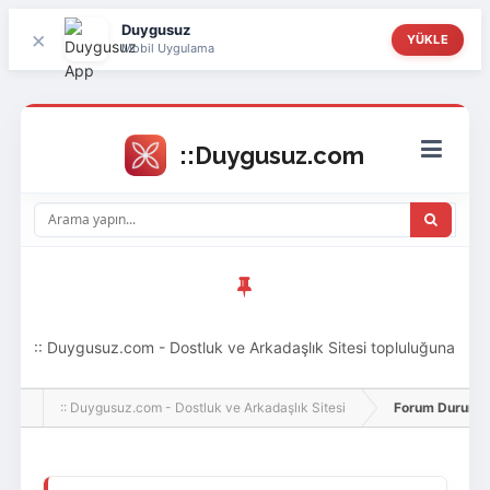
Duygusuz
×
YÜKLE
Mobil Uygulama
:: Duygusuz.com - Dostluk ve Arkadaşlık Sitesi topluluğuna
hoş geldin ziyaretçi! Aramıza katılmak istersen kayıt
:: Duygusuz.com - Dostluk ve Arkadaşlık Sitesi
Forum Durumu 
olabilirsin, oldukça kolay ve zahmetsizdir.