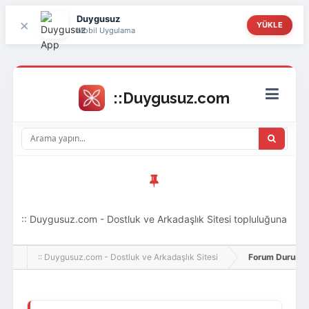
Duygusuz
×
YÜKLE
Mobil Uygulama
:: Duygusuz.com - Dostluk ve Arkadaşlık Sitesi topluluğuna
hoş geldin ziyaretçi! Aramıza katılmak istersen kayıt
:: Duygusuz.com - Dostluk ve Arkadaşlık Sitesi
Forum Durumu 
olabilirsin, oldukça kolay ve zahmetsizdir.