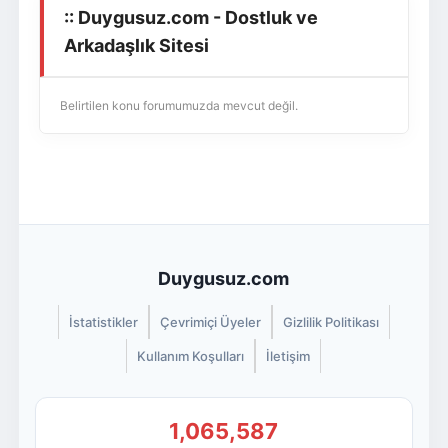
:: Duygusuz.com - Dostluk ve
Giriş Yap
Üye Ol
Arkadaşlık Sitesi
Belirtilen konu forumumuzda mevcut değil.
Duygusuz.com
İstatistikler
Çevrimiçi Üyeler
Gizlilik Politikası
Kullanım Koşulları
İletişim
1,065,587