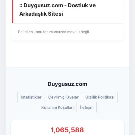
:: Duygusuz.com - Dostluk ve
Giriş Yap
Üye Ol
Arkadaşlık Sitesi
Belirtilen konu forumumuzda mevcut değil.
Duygusuz.com
İstatistikler
Çevrimiçi Üyeler
Gizlilik Politikası
Kullanım Koşulları
İletişim
1,065,588