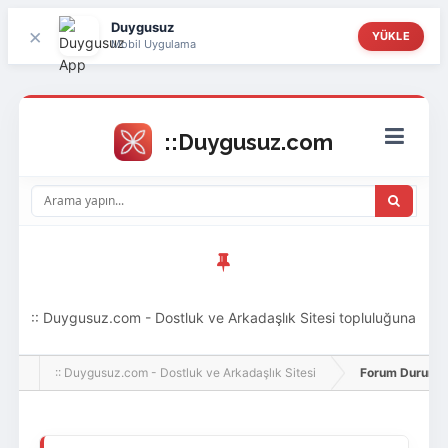
Duygusuz
×
YÜKLE
Mobil Uygulama
:: Duygusuz.com - Dostluk ve Arkadaşlık Sitesi topluluğuna
hoş geldin ziyaretçi! Aramıza katılmak istersen kayıt
:: Duygusuz.com - Dostluk ve Arkadaşlık Sitesi
Forum Durumu 
olabilirsin, oldukça kolay ve zahmetsizdir.