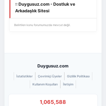
:: Duygusuz.com - Dostluk ve
Giriş Yap
Üye Ol
Arkadaşlık Sitesi
Belirtilen konu forumumuzda mevcut değil.
Duygusuz.com
İstatistikler
Çevrimiçi Üyeler
Gizlilik Politikası
Kullanım Koşulları
İletişim
1,065,588