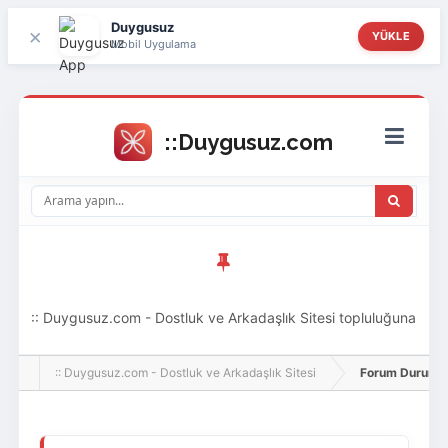
Duygusuz
×
YÜKLE
Mobil Uygulama
:: Duygusuz.com - Dostluk ve Arkadaşlık Sitesi topluluğuna
hoş geldin ziyaretçi! Aramıza katılmak istersen kayıt
:: Duygusuz.com - Dostluk ve Arkadaşlık Sitesi
Forum Durumu 
olabilirsin, oldukça kolay ve zahmetsizdir.