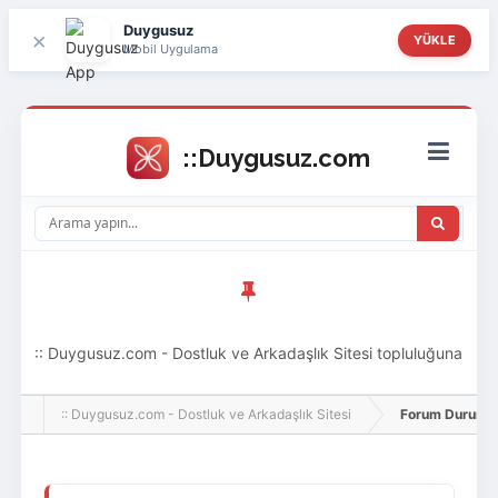
Duygusuz
×
YÜKLE
Mobil Uygulama
:: Duygusuz.com - Dostluk ve Arkadaşlık Sitesi topluluğuna
hoş geldin ziyaretçi! Aramıza katılmak istersen kayıt
:: Duygusuz.com - Dostluk ve Arkadaşlık Sitesi
Forum Durumu 
olabilirsin, oldukça kolay ve zahmetsizdir.