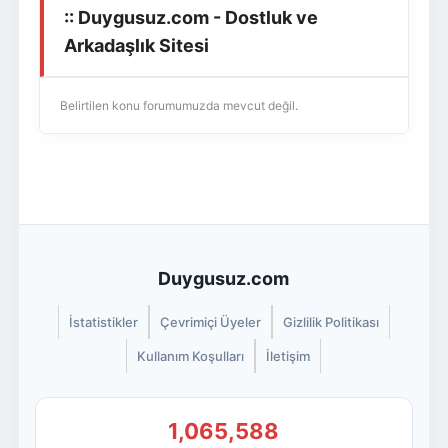
:: Duygusuz.com - Dostluk ve
Giriş Yap
Üye Ol
Arkadaşlık Sitesi
Belirtilen konu forumumuzda mevcut değil.
Duygusuz.com
İstatistikler
Çevrimiçi Üyeler
Gizlilik Politikası
Kullanım Koşulları
İletişim
1,065,588