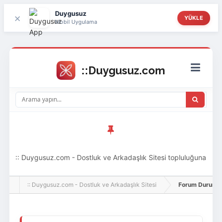
Duygusuz
×
YÜKLE
Mobil Uygulama
:: Duygusuz.com - Dostluk ve Arkadaşlık Sitesi topluluğuna
hoş geldin ziyaretçi! Aramıza katılmak istersen kayıt
:: Duygusuz.com - Dostluk ve Arkadaşlık Sitesi
Forum Durumu 
olabilirsin, oldukça kolay ve zahmetsizdir.