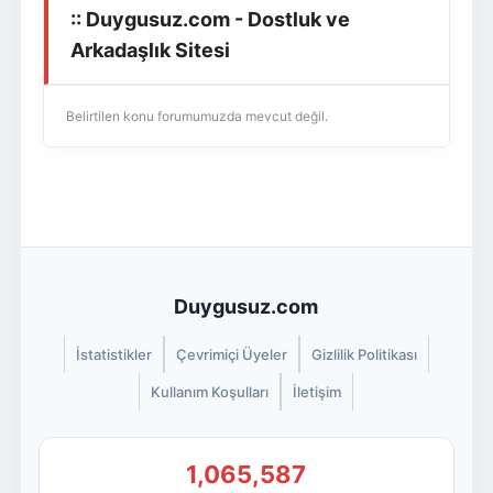
:: Duygusuz.com - Dostluk ve
Giriş Yap
Üye Ol
Arkadaşlık Sitesi
Belirtilen konu forumumuzda mevcut değil.
Duygusuz.com
İstatistikler
Çevrimiçi Üyeler
Gizlilik Politikası
Kullanım Koşulları
İletişim
1,065,587