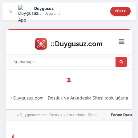
Duygusuz
×
YÜKLE
Mobil Uygulama
:: Duygusuz.com - Dostluk ve Arkadaşlık Sitesi topluluğuna
hoş geldin ziyaretçi! Aramıza katılmak istersen kayıt
:: Duygusuz.com - Dostluk ve Arkadaşlık Sitesi
Forum Durumu 
olabilirsin, oldukça kolay ve zahmetsizdir.