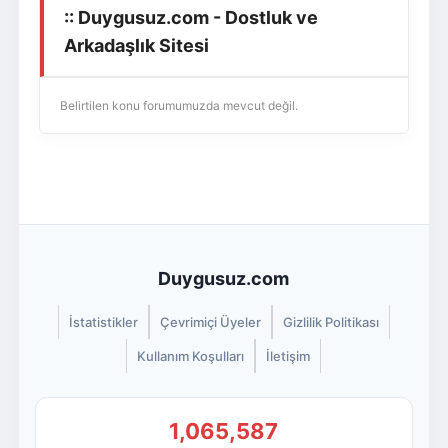
:: Duygusuz.com - Dostluk ve
Giriş Yap
Üye Ol
Arkadaşlık Sitesi
Belirtilen konu forumumuzda mevcut değil.
Duygusuz.com
İstatistikler
Çevrimiçi Üyeler
Gizlilik Politikası
Kullanım Koşulları
İletişim
1,065,587