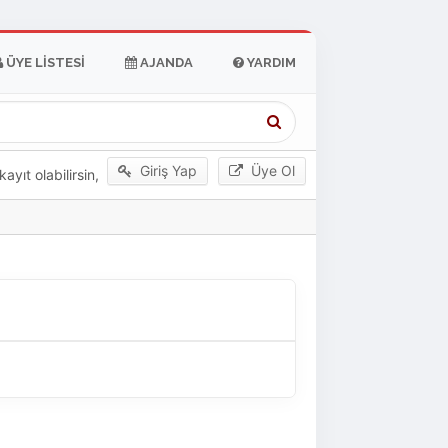
ÜYE LISTESI
AJANDA
YARDIM
Giriş Yap
Üye Ol
yıt olabilirsin,