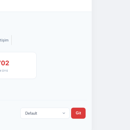
etişim
702
M ÜYE