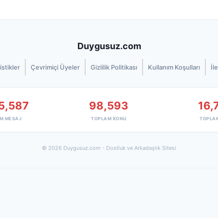
Duygusuz.com
istikler
Çevrimiçi Üyeler
Gizlilik Politikası
Kullanım Koşulları
İl
5,587
98,593
16,
M MESAJ
TOPLAM KONU
TOPLA
© 2026 Duygusuz.com - Dostluk ve Arkadaşlık Sitesi