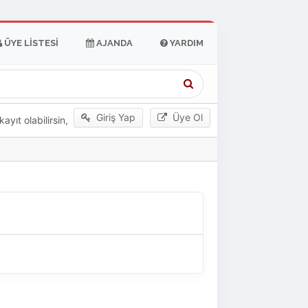
ÜYE LISTESI
AJANDA
YARDIM
Giriş Yap
Üye Ol
yıt olabilirsin,