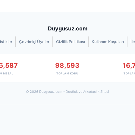
Duygusuz.com
istikler
Çevrimiçi Üyeler
Gizlilik Politikası
Kullanım Koşulları
İl
5,587
98,593
16,
M MESAJ
TOPLAM KONU
TOPLA
© 2026 Duygusuz.com - Dostluk ve Arkadaşlık Sitesi