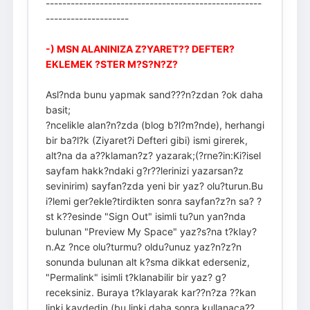
----------------------------------------------------
--------------------
-) MSN ALANINIZA Z?YARET?? DEFTER?
EKLEMEK ?STER M?S?N?Z?
Asl?nda bunu yapmak sand???n?zdan ?ok daha
basit;
?ncelikle alan?n?zda (blog b?l?m?nde), herhangi
bir ba?l?k (Ziyaret?i Defteri gibi) ismi girerek,
alt?na da a??klaman?z? yazarak;(?rne?in:Ki?isel
sayfam hakk?ndaki g?r??lerinizi yazarsan?z
sevinirim) sayfan?zda yeni bir yaz? olu?turun.Bu
i?lemi ger?ekle?tirdikten sonra sayfan?z?n sa? ?
st k??esinde "Sign Out" isimli tu?un yan?nda
bulunan "Preview My Space" yaz?s?na t?klay?
n.Az ?nce olu?turmu? oldu?unuz yaz?n?z?n
sonunda bulunan alt k?sma dikkat ederseniz,
"Permalink" isimli t?klanabilir bir yaz? g?
receksiniz. Buraya t?klayarak kar??n?za ??kan
linki kaydedin,(bu linki daha sonra kullanaca??