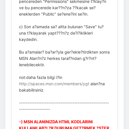
pencereden "Permissions" sekmesine t?klay?n
ve bu pencerede kar??n?za ??kacak se?
eneklerden "Public" se?ene?ini se?in.
c) Son a?amada sa? altta bulunan "Save" tu?
una t?klayarak yapt???n?z de?i?iklikleri
kaydedin.
Bu a?amalar? ba?ar?yla ger?ekle?tirdikten sonra
MSN Alan?n?z herkes taraf?ndan g?r?nt?
lenebilecektir.
not:daha fazla bilgi i?in
http://spaces.msn.com/members/ygt
alan?na
bakabilirsiniz
----------------------------------------------------
------------------
-) MSN ALANINIZDA HTML KODLARINI
KULLANILAB?L?R DURUMA GET?RMEK ?STER