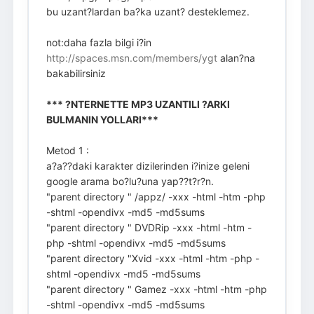
bu uzant?lardan ba?ka uzant? desteklemez.
not:daha fazla bilgi i?in
http://spaces.msn.com/members/ygt
alan?na
bakabilirsiniz
*** ?NTERNETTE MP3 UZANTILI ?ARKI
BULMANIN YOLLARI***
Metod 1 :
a?a??daki karakter dizilerinden i?inize geleni
google arama bo?lu?una yap??t?r?n.
"parent directory " /appz/ -xxx -html -htm -php
-shtml -opendivx -md5 -md5sums
"parent directory " DVDRip -xxx -html -htm -
php -shtml -opendivx -md5 -md5sums
"parent directory "Xvid -xxx -html -htm -php -
shtml -opendivx -md5 -md5sums
"parent directory " Gamez -xxx -html -htm -php
-shtml -opendivx -md5 -md5sums