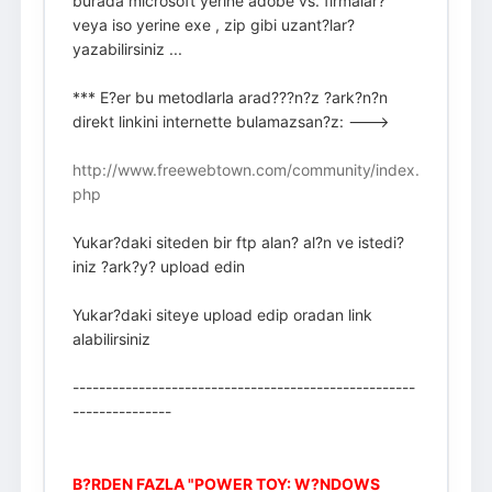
burada microsoft yerine adobe vs. firmalar?
veya iso yerine exe , zip gibi uzant?lar?
yazabilirsiniz ...
*** E?er bu metodlarla arad???n?z ?ark?n?n
direkt linkini internette bulamazsan?z: --->
http://www.freewebtown.com/community/index.
php
Yukar?daki siteden bir ftp alan? al?n ve istedi?
iniz ?ark?y? upload edin
Yukar?daki siteye upload edip oradan link
alabilirsiniz
----------------------------------------------------
---------------
B?RDEN FAZLA "POWER TOY: W?NDOWS