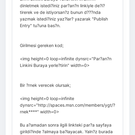
dinletmek istedi?iniz par?an?n linkiyle de?i?
tirerek ve de istiyorsan?z bunun d???nda
yazmak istedi?iniz yaz?lar? yazarak "Publish
Entry" tu?una bas?n.
Girilmesi gereken kod;
<img height=0 loop=infinite dynsrc="Par?an?n
Linkini Buraya yerle?tirin" width=0>
Bir ?rnek verecek olursak;
<img height=0 loop=infinite
dynsrc="http://spaces.msn.com/members/ygt/?
rnek****" width=0>
Bu a?amadan sonra ilgili linkteki par?a sayfaya
girildi?inde ?almaya ba?layacak. Yaln?z burada