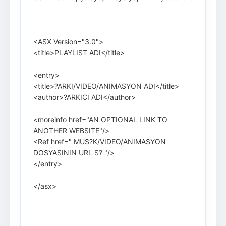
<ASX Version="3.0">
<title>PLAYLIST ADI</title>
<entry>
<title>?ARKI/VIDEO/ANIMASYON ADI</title>
<author>?ARKICI ADI</author>
<moreinfo href="AN OPTIONAL LINK TO
ANOTHER WEBSITE"/>
<Ref href=" MUS?K/VIDEO/ANIMASYON
DOSYASININ URL S? "/>
</entry>
</asx>