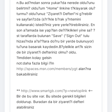
n.Bu ad?mdan sonra yukar?da nerede oldu?unu
belirtmi? oldu?um "Home" linkine t?klayarak olu?
turmu? oldu?unuz "Ziyaret?i Defteri"ni g?rebilir
ve sayfan?zda (s?r?kle b?rak y?ntemini
kullanarak) istedi?iniz yere yerle?tirebilirsiniz. En
son a?amada ise yap?lan de?i?iklikleri yine sa? ?
st taraflarda bulunan "Save" ("Sign Out" tulu
hizas?nda a?a??lara do?ru bir yerde bulunuyor)
tu?una basarak kaydedin.B?ylelikle art?k sizin
de bir ziyaret?i defteriniz olmu? oldu.
?imdiden kolay gelsin
not:daha fazla bilgi i?in
http://spaces.msn.com/members/ygt
alan?na
bakabilirsiniz
**
http://www.smartgb.com/?p=newtoplink
<--
Bir de bu site var. Bu sitede gerekli bilgileri
doldurup. Buradan da bir ziyaret?i defteri
alabilirsiniz