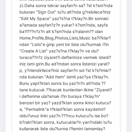
z).Daha sonra tekrar sayfan?n sa? ?st k?sm?nda
bulunan "Sign Out" tu?u alt?nda g?rebilece?iniz
"Edit My Space" yaz?s?na t?klay?n.Bir sonraki
a?amada sayfan?z?n yukar? k?sm?nda, sayfa
ba?l???n?z?n alt k?sm?nda s?ralanm?? olan
Home,Profile,Blog,Photos,Lists,Music ba?l?klar?
ndan "Lists"e girip yeni bir liste olu?turmak i?in
"Create A List" yaz?s?na t?klay?n ve olu?
turaca??n?z ziyaret?i defterinize vermek istedi?
iniz ismi girin.Bu ad?mdan sonra listenizi yarat?
p, y?nlendirilece?iniz sayfan?n sol ?st k?s?mlar?
nda bulunan "Add Item" isimli yaz?ya t?klay?n.
Bunu yapt?ktan sonra bu yaz?n?n alt?nda ??
tane kutucuk ??kacak bunlardan ilkine "Ziyaret?
i defterime ula?amak i?in buraya t?klay?n"
benzeri bir yaz? yazd?ktan sonra ikinci kutucu?
a, "Permalink"e t?klad?ktan sonra kaydetmi?
oldu?unuz linki yaz?n.???ncu kutucu?u ise bo?
b?rakt?ktan sonra, kutucuklar?n yan?ndaki tu?u
kullanarak liste olu?turma i?lemini tamamlay?