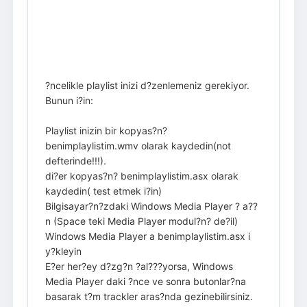
?ncelikle playlist inizi d?zenlemeniz gerekiyor.
Bunun i?in:
Playlist inizin bir kopyas?n?
benimplaylistim.wmv olarak kaydedin(not
defterinde!!!).
di?er kopyas?n? benimplaylistim.asx olarak
kaydedin( test etmek i?in)
Bilgisayar?n?zdaki Windows Media Player ? a??
n (Space teki Media Player modul?n? de?il)
Windows Media Player a benimplaylistim.asx i
y?kleyin
E?er her?ey d?zg?n ?al???yorsa, Windows
Media Player daki ?nce ve sonra butonlar?na
basarak t?m trackler aras?nda gezinebilirsiniz.