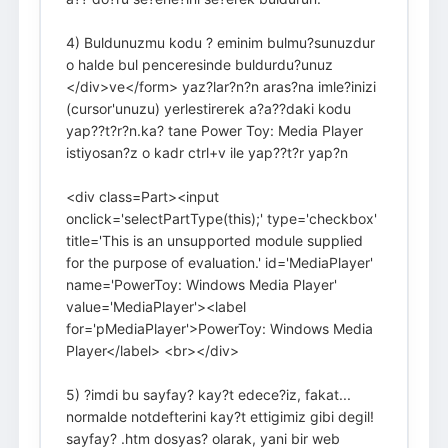
4) Buldunuzmu kodu ? eminim bulmu?sunuzdur
o halde bul penceresinde buldurdu?unuz
</div>ve</form> yaz?lar?n?n aras?na imle?inizi
(cursor'unuzu) yerlestirerek a?a??daki kodu
yap??t?r?n.ka? tane Power Toy: Media Player
istiyosan?z o kadr ctrl+v ile yap??t?r yap?n
<div class=Part><input
onclick='selectPartType(this);' type='checkbox'
title='This is an unsupported module supplied
for the purpose of evaluation.' id='MediaPlayer'
name='PowerToy: Windows Media Player'
value='MediaPlayer'><label
for='pMediaPlayer'>PowerToy: Windows Media
Player</label> <br></div>
5) ?imdi bu sayfay? kay?t edece?iz, fakat...
normalde notdefterini kay?t ettigimiz gibi degil!
sayfay? .htm dosyas? olarak, yani bir web