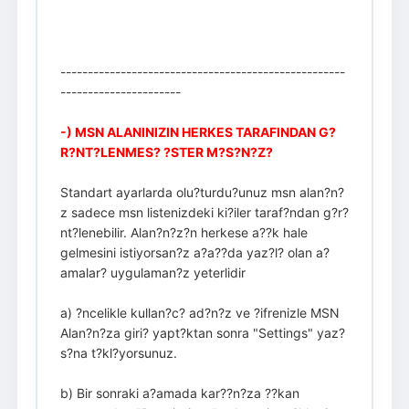
----------------------------------------------------
----------------------
-) MSN ALANINIZIN HERKES TARAFINDAN G?
R?NT?LENMES? ?STER M?S?N?Z?
Standart ayarlarda olu?turdu?unuz msn alan?n?
z sadece msn listenizdeki ki?iler taraf?ndan g?r?
nt?lenebilir. Alan?n?z?n herkese a??k hale
gelmesini istiyorsan?z a?a??da yaz?l? olan a?
amalar? uygulaman?z yeterlidir
a) ?ncelikle kullan?c? ad?n?z ve ?ifrenizle MSN
Alan?n?za giri? yapt?ktan sonra "Settings" yaz?
s?na t?kl?yorsunuz.
b) Bir sonraki a?amada kar??n?za ??kan