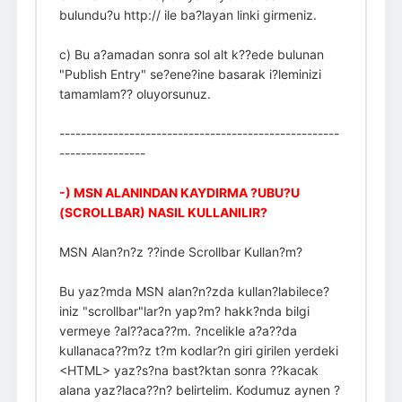
bulundu?u http:// ile ba?layan linki girmeniz.
c) Bu a?amadan sonra sol alt k??ede bulunan
"Publish Entry" se?ene?ine basarak i?leminizi
tamamlam?? oluyorsunuz.
----------------------------------------------------
----------------
-) MSN ALANINDAN KAYDIRMA ?UBU?U
(SCROLLBAR) NASIL KULLANILIR?
MSN Alan?n?z ??inde Scrollbar Kullan?m?
Bu yaz?mda MSN alan?n?zda kullan?labilece?
iniz "scrollbar"lar?n yap?m? hakk?nda bilgi
vermeye ?al??aca??m. ?ncelikle a?a??da
kullanaca??m?z t?m kodlar?n giri girilen yerdeki
<HTML> yaz?s?na bast?ktan sonra ??kacak
alana yaz?laca??n? belirtelim. Kodumuz aynen ?