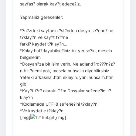
sayfas? olarak kay?t edece?iz.
Yapmaniz gerekenler:
*?n?zdeki sayfanin ?st?nden dosya se?ene?ine
t?klay?n ve kay?t t?r?ne
farkl? kaydet t?klay?n...
*Kolay hat?rlayabilce?iniz bir yer se?in, mesela
belgelerim
*Dosyan?za bir isim verin. Ne adland?rd???n?z?
n bir ?nemi yok, mesela nuhsalih diyebilirsiniz
Yeterki arkasina .htm ekleyin. yani nuhsalih.htm
gibi
*Kay?t t?r? olarak: T?m Dosyalar se?ene?ini t?
klay?n
*Kodlamada UTF-8 se?ene?ini t?klay?n
*Ve kaydet e t?klay?n.
[img]
[/img]