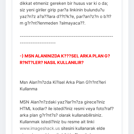
dikkat etmeniz gereken bir husus var ki o da;
siz yeni giriler girip par?a linkinin bulundu?u
yaz?n?z a?a??lara d??t?k?e, par?an?z?n o b?l?
m g?r?nt?lenmeden ?almayaca??.
----------------------------------------------------
--------------------
-) MSN ALANINIZDA K???SEL ARKA PLAN G?
R?NT?LER? NASIL KULLANILIR?
Msn Alan?n?zda Ki?isel Arka Plan G?r?nt?leri
Kullanma
MSN Alan?n?zdaki yaz?lar?n?za girece?iniz
HTML kodlar? ile istedi?iniz resmi veya foto?raf?
arka plan g?r?nt?s? olarak kullanabilirsiniz.
Kullanmak istedi?iniz bu resme ait linki
www.imageshack.us
sitesini kullanarak elde