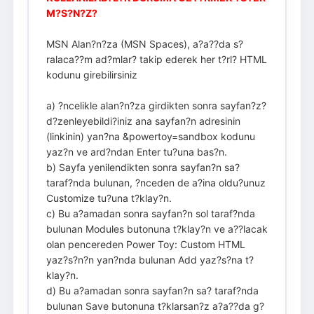
M?S?N?Z?
MSN Alan?n?za (MSN Spaces), a?a??da s?
ralaca??m ad?mlar? takip ederek her t?rl? HTML
kodunu girebilirsiniz
a) ?ncelikle alan?n?za girdikten sonra sayfan?z?
d?zenleyebildi?iniz ana sayfan?n adresinin
(linkinin) yan?na &powertoy=sandbox kodunu
yaz?n ve ard?ndan Enter tu?una bas?n.
b) Sayfa yenilendikten sonra sayfan?n sa?
taraf?nda bulunan, ?nceden de a?ina oldu?unuz
Customize tu?una t?klay?n.
c) Bu a?amadan sonra sayfan?n sol taraf?nda
bulunan Modules butonuna t?klay?n ve a??lacak
olan pencereden Power Toy: Custom HTML
yaz?s?n?n yan?nda bulunan Add yaz?s?na t?
klay?n.
d) Bu a?amadan sonra sayfan?n sa? taraf?nda
bulunan Save butonuna t?klarsan?z a?a??da g?