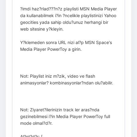
?imdi haz?rlad???n?z playlisti MSN Media Player
da kullanabilmek i?in ?ncelikle playlistinizi Yahoo
geocities yada sahip oldu?unuz herhangi bir
web sitesine y?kleyin.
Y?klemeden sonra URL nizi al?p MSN Space's
Media Player PowerToy a girin.
Not: Playlist iniz m?zik, video ve flash
animasyonlar? kombinasyonlar?ndan olu?abilir.
Not: Ziyaret?ilerinizin track ler aras?nda
gezinebilmesi i?in Media Player PowerToy full
mode olmal?d?r.
Al?nt?d?r: [