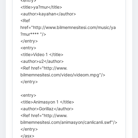
<entry>
<title>ya?mur</title>
<author>kayahan</author>
<Ref
href="http://www.bilmemnesitesi.com/music/ya
?mur**** "/>
</entry>
<entry>
<title>Video 1 </title>
<author>u2</author>
<Ref href="http://www.
bilmemnesitesi.com/video/videom.mpg"/>
</entry>
<entry>
<title>Animasyon 1 </title>
<author>Gorillaz</author>
<Ref href="http://www.
bilmemnesitesi.com/animasyon/canlicanli.swf"/>
</entry>
</asx>