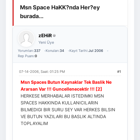
Msn Space HaKK?nda Her?ey
Giriş Yap
Üye Ol
burada...
zEHiR
Yeni Üye
Yorumları:
337
Konuları:
34
Kayıt Tarihi:
Jul 2006
Rep Puanı:
0
07-14-2006, Saat: 01:25 PM
#1
Msn Spaces Butun Kaynaklar Tek Baslik Ne
Ararsan Var !!! Guncellenecektir !!! [2]
HERKESE MERHABALAR ISTEDIMKI MSN
SPACES HAKKINDA KULLANICILARIN
BILMEDIGI BIR SURU SEY VAR HERKES BILSIN
VE BUTUN YAZILARI BU BASLIK ALTINDA
TOPLAYALIM