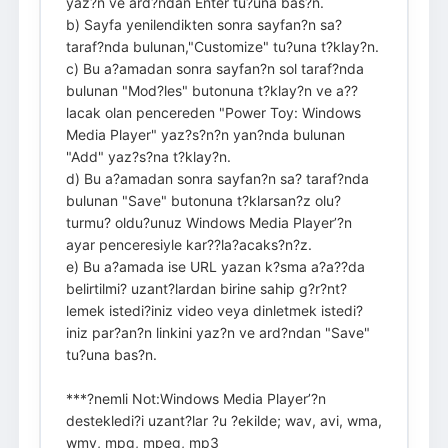
yaz?n ve ard?ndan Enter tu?una bas?n.
b) Sayfa yenilendikten sonra sayfan?n sa?
taraf?nda bulunan,"Customize" tu?una t?klay?n.
c) Bu a?amadan sonra sayfan?n sol taraf?nda
bulunan "Mod?les" butonuna t?klay?n ve a??
lacak olan pencereden "Power Toy: Windows
Media Player" yaz?s?n?n yan?nda bulunan
"Add" yaz?s?na t?klay?n.
d) Bu a?amadan sonra sayfan?n sa? taraf?nda
bulunan "Save" butonuna t?klarsan?z olu?
turmu? oldu?unuz Windows Media Player’?n
ayar penceresiyle kar??la?acaks?n?z.
e) Bu a?amada ise URL yazan k?sma a?a??da
belirtilmi? uzant?lardan birine sahip g?r?nt?
lemek istedi?iniz video veya dinletmek istedi?
iniz par?an?n linkini yaz?n ve ard?ndan "Save"
tu?una bas?n.
***?nemli Not:Windows Media Player’?n
destekledi?i uzant?lar ?u ?ekilde; wav, avi, wma,
wmv, mpg, mpeg, mp3