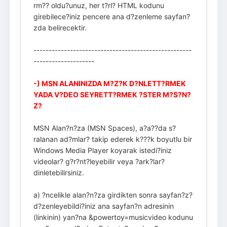
rm?? oldu?unuz, her t?rl? HTML kodunu
girebilece?iniz pencere ana d?zenleme sayfan?
zda belirecektir.
----------------------------------------------------
--------------------
-) MSN ALANINIZDA M?Z?K D?NLETT?RMEK
YADA V?DEO SEYRETT?RMEK ?STER M?S?N?
Z?
MSN Alan?n?za (MSN Spaces), a?a??da s?
ralanan ad?mlar? takip ederek k???k boyutlu bir
Windows Media Player koyarak istedi?iniz
videolar? g?r?nt?leyebilir veya ?ark?lar?
dinletebilirsiniz.
a) ?ncelikle alan?n?za girdikten sonra sayfan?z?
d?zenleyebildi?iniz ana sayfan?n adresinin
(linkinin) yan?na &powertoy=musicvideo kodunu