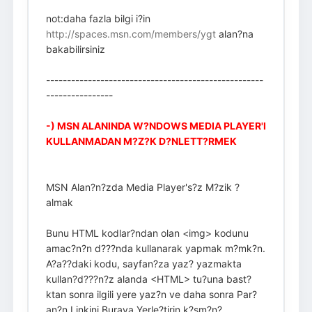
not:daha fazla bilgi i?in
http://spaces.msn.com/members/ygt
alan?na
bakabilirsiniz
----------------------------------------------------
----------------
-) MSN ALANINDA W?NDOWS MEDIA PLAYER'I
KULLANMADAN M?Z?K D?NLETT?RMEK
MSN Alan?n?zda Media Player's?z M?zik ?
almak
Bunu HTML kodlar?ndan olan <img> kodunu
amac?n?n d???nda kullanarak yapmak m?mk?n.
A?a??daki kodu, sayfan?za yaz? yazmakta
kullan?d???n?z alanda <HTML> tu?una bast?
ktan sonra ilgili yere yaz?n ve daha sonra Par?
an?n Linkini Buraya Yerle?tirin k?sm?n?