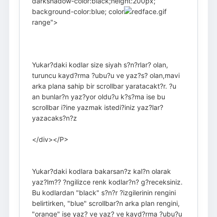
darkshadow-color:black;height:200px;
background-color:blue; color
range">
Yukar?daki kodlar size siyah s?n?rlar? olan,
turuncu kayd?rma ?ubu?u ve yaz?s? olan,mavi
arka plana sahip bir scrollbar yaratacakt?r. ?u
an bunlar?n yaz?yor oldu?u k?s?ma ise bu
scrollbar i?ine yazmak istedi?iniz yaz?lar?
yazacaks?n?z
</div></P>
Yukar?daki kodlara bakarsan?z kal?n olarak
yaz?lm?? ?ngilizce renk kodlar?n? g?receksiniz.
Bu kodlardan "black" s?n?r ?izgilerinin rengini
belirtirken, "blue" scrollbar?n arka plan rengini,
"orange" ise yaz? ve yaz? ve kayd?rma ?ubu?u