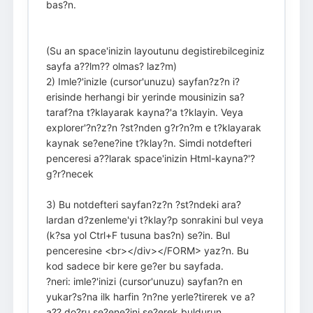
bas?n.
(Su an space'inizin layoutunu degistirebilceginiz
sayfa a??lm?? olmas? laz?m)
2) Imle?'inizle (cursor'unuzu) sayfan?z?n i?
erisinde herhangi bir yerinde mousinizin sa?
taraf?na t?klayarak kayna?'a t?klayin. Veya
explorer'?n?z?n ?st?nden g?r?n?m e t?klayarak
kaynak se?ene?ine t?klay?n. Simdi notdefteri
penceresi a??larak space'inizin Html-kayna?'?
g?r?necek
3) Bu notdefteri sayfan?z?n ?st?ndeki ara?
lardan d?zenleme'yi t?klay?p sonrakini bul veya
(k?sa yol Ctrl+F tusuna bas?n) se?in. Bul
penceresine <br></div></FORM> yaz?n. Bu
kod sadece bir kere ge?er bu sayfada.
?neri: imle?'inizi (cursor'unuzu) sayfan?n en
yukar?s?na ilk harfin ?n?ne yerle?tirerek ve a?
a?? do?ru se?ene?ini se?erek buldurun.