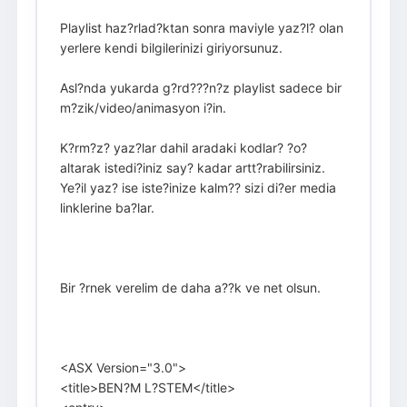
Playlist haz?rlad?ktan sonra maviyle yaz?l? olan
yerlere kendi bilgilerinizi giriyorsunuz.
Asl?nda yukarda g?rd???n?z playlist sadece bir
m?zik/video/animasyon i?in.
K?rm?z? yaz?lar dahil aradaki kodlar? ?o?
altarak istedi?iniz say? kadar artt?rabilirsiniz.
Ye?il yaz? ise iste?inize kalm?? sizi di?er media
linklerine ba?lar.
Bir ?rnek verelim de daha a??k ve net olsun.
<ASX Version="3.0">
<title>BEN?M L?STEM</title>