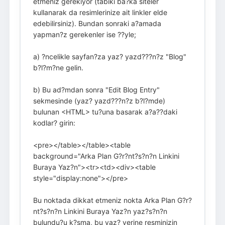
etmeniz gerekiyor (tabiki ba?ka siteler
kullanarak da resimlerinize ait linkler elde
edebilirsiniz). Bundan sonraki a?amada
yapman?z gerekenler ise ??yle;
a) ?ncelikle sayfan?za yaz? yazd???n?z "Blog"
b?l?m?ne gelin.
b) Bu ad?mdan sonra "Edit Blog Entry"
sekmesinde (yaz? yazd???n?z b?l?mde)
bulunan <HTML> tu?una basarak a?a??daki
kodlar? girin:
<pre></table></table><table
background="Arka Plan G?r?nt?s?n?n Linkini
Buraya Yaz?n"><tr><td><div><table
style="display:none"></pre>
Bu noktada dikkat etmeniz nokta Arka Plan G?r?
nt?s?n?n Linkini Buraya Yaz?n yaz?s?n?n
bulundu?u k?sma, bu yaz? yerine resminizin