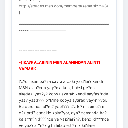
http://spaces.msn.com/members/semartizm68/
]
*********************************************
***** ******************
----------------------------------------------------
----------------------
-) BA?KALARININ MSN ALANINDAN ALINTI
YAPMAK
?o?u insan ba?ka sayfalardaki yaz?lar? kendi
MSN alan?nda yay?nlarken, bahsi ge?en
sitedeki yaz?y? kopyalayarak kendi sayfas?nda
yaz? yazd??? b?l?me kopyalayarak yay?nl?yor.
Bu durumda al?nt? yapt???n?z ki?inin eme?ini
g?z ard? etmekle kalm?yor, ayn? zamanda ba?
kalar?n?n d???nce ve yaz?lar?n?, kendi d???nce
ve yaz?lar?n?z gibi hitap etti?iniz ki?ilere