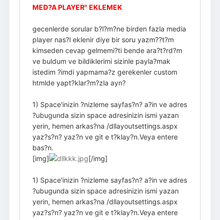
MED?A PLAYER" EKLEMEK
gecenlerde sorular b?l?m?ne birden fazla media
player nas?l eklenir diye bir soru yazm??t?m
kimseden cevap gelmemi?ti bende ara?t?rd?m
ve buldum ve bildiklerimi sizinle payla?mak
istedim ?imdi yapmama?z gerekenler custom
htmlde yapt?klar?m?zla ayn?
1) Space'inizin ?nizleme sayfas?n? a?in ve adres
?ubugunda sizin space adresinizin ismi yazan
yerin, hemen arkas?na /dllayoutsettings.aspx
yaz?s?n? yaz?n ve git e t?klay?n.Veya entere
bas?n.
[img]
[/img]
1) Space'inizin ?nizleme sayfas?n? a?in ve adres
?ubugunda sizin space adresinizin ismi yazan
yerin, hemen arkas?na /dllayoutsettings.aspx
yaz?s?n? yaz?n ve git e t?klay?n.Veya entere