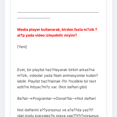
----------------------------------------------------
---------------------
Media player kullanarak, birden fazla m?zik ?
al?p yada video izleyebilir miyim?
[Yeni]
Evet, bir playlist haz?rlayarak birbiri arkas?na
m?zik, videolar yada flash animasyonlar kullan?
labilir. Playlist haz?rlamak i?in ?ncelikle bir text
edit?re ihtiyac?m?z var. (Not defteri gibi)
Ba?lat-->Programlar-->Donat?lar-->Not defteri
Not defterini a??yorsunuz ve a?a??da yaz?l?
olan kodu kopyalay?p oraya yap??t?r?yorsunuz.