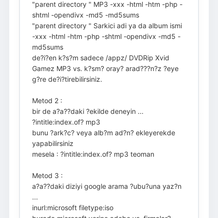
"parent directory " MP3 -xxx -html -htm -php -
shtml -opendivx -md5 -md5sums
"parent directory " Sarkici adi ya da album ismi
-xxx -html -htm -php -shtml -opendivx -md5 -
md5sums
de?i?en k?s?m sadece /appz/ DVDRip Xvid
Gamez MP3 vs. k?sm? oray? arad???n?z ?eye
g?re de?i?tirebilirsiniz.
Metod 2 :
bir de a?a??daki ?ekilde deneyin ...
?intitle:index.of? mp3
bunu ?ark?c? veya alb?m ad?n? ekleyerekde
yapabilirsiniz
mesela : ?intitle:index.of? mp3 teoman
Metod 3 :
a?a??daki diziyi google arama ?ubu?una yaz?n
...
inurl:microsoft filetype:iso