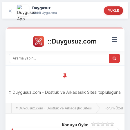
Duygusuz
×
YÜKLE
Mobil Uygulama
:: Duygusuz.com - Dostluk ve Arkadaşlık Sitesi topluluğuna
hoş geldin ziyaretçi! Aramıza katılmak istersen kayıt
:: Duygusuz.com - Dostluk ve Arkadaşlık Sitesi
Forum Özel
olabilirsin, oldukça kolay ve zahmetsizdir.
Konuyu Oyla: