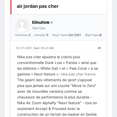
air jordan pas cher
Giriş Yap
Üye Ol
Elihultink
Yeni Üye
Yorumları:
3
Konuları:
3
Kayıt Tarihi:
Oct 2021
Rep Puanı:
0
10-27-2021, Saat: 05:41 AM
#1
Nike pas cher ajoutera le coloris plus
conventionnelle Dunk Low « Panda » ainsi que
les éditions « White-Sail » et « Pale Coral » à sa
gamme « Next Nature ».
nike pas cher france
The géant des vêtements de sport s'appuie
plus que jamais sur son course "Move to Zero"
avec de nouvelles versions comme sa
chaussure de performance la plus durable -
Nike Air Zoom Alphafly "Next Nature" - tout en
soutenant Accept & Proceed avec la
construction de un terrain de basket en Serbie