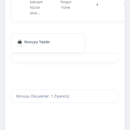
baksam
Yorgun
4
1,0
hüzün
Yürek
akar....
Konuyu Yazdır
Konuyu Okuyanlar: 1 Ziyaretçi