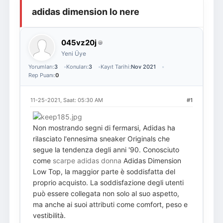
adidas dimension lo nere
Giriş Yap
Üye Ol
045vz20j
Yeni Üye
Yorumları:
3
Konuları:
3
Kayıt Tarihi:
Nov 2021
Rep Puanı:
0
11-25-2021, Saat: 05:30 AM
#1
Non mostrando segni di fermarsi, Adidas ha
rilasciato l'ennesima sneaker Originals che
segue la tendenza degli anni '90. Conosciuto
come
scarpe adidas donna
Adidas Dimension
Low Top, la maggior parte è soddisfatta del
proprio acquisto. La soddisfazione degli utenti
può essere collegata non solo al suo aspetto,
ma anche ai suoi attributi come comfort, peso e
vestibilità.