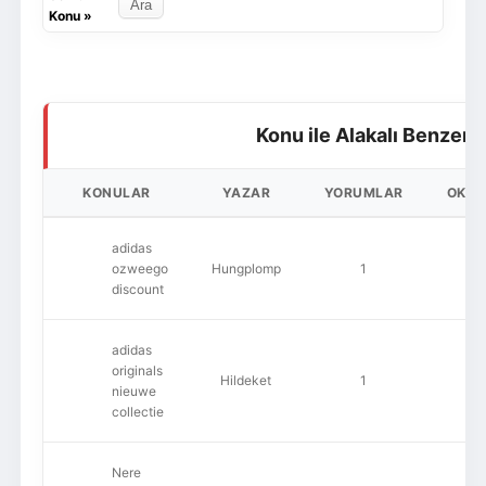
Konu
»
Konu ile Alakalı Benzer 
KONULAR
YAZAR
YORUMLAR
OKU
adidas
ozweego
Hungplomp
1
52
discount
adidas
originals
Hildeket
1
57
nieuwe
collectie
Nere