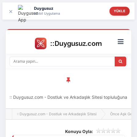
Duygusuz
×
YÜKLE
Mobil Uygulama
:: Duygusuz.com - Dostluk ve Arkadaşlık Sitesi topluluğuna
hoş geldin ziyaretçi! Aramıza katılmak istersen kayıt
:: Duygusuz.com - Dostluk ve Arkadaşlık Sitesi
Önce Aşk Gelir
olabilirsin, oldukça kolay ve zahmetsizdir.
Konuyu Oyla: