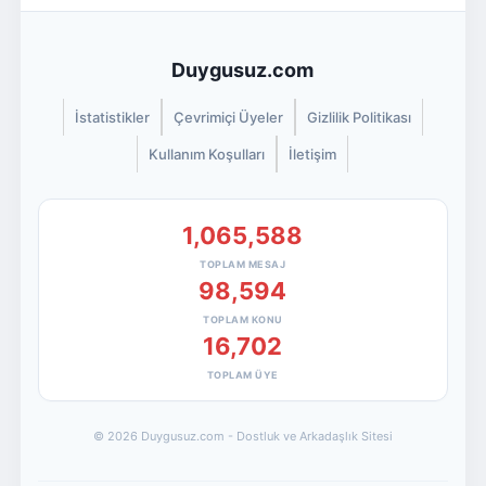
Duygusuz.com
İstatistikler
Çevrimiçi Üyeler
Gizlilik Politikası
Kullanım Koşulları
İletişim
1,065,588
TOPLAM MESAJ
98,594
TOPLAM KONU
16,702
TOPLAM ÜYE
© 2026 Duygusuz.com - Dostluk ve Arkadaşlık Sitesi