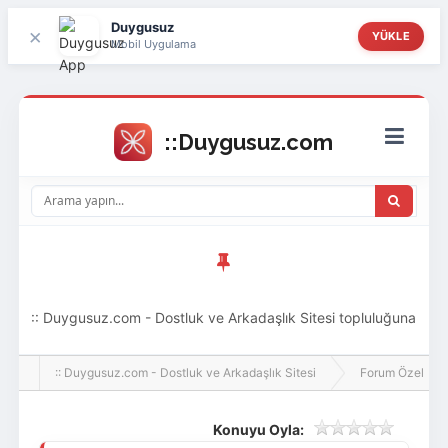
Duygusuz
×
YÜKLE
Mobil Uygulama
:: Duygusuz.com - Dostluk ve Arkadaşlık Sitesi topluluğuna
hoş geldin ziyaretçi! Aramıza katılmak istersen kayıt
:: Duygusuz.com - Dostluk ve Arkadaşlık Sitesi
Forum Özel
olabilirsin, oldukça kolay ve zahmetsizdir.
Konuyu Oyla: