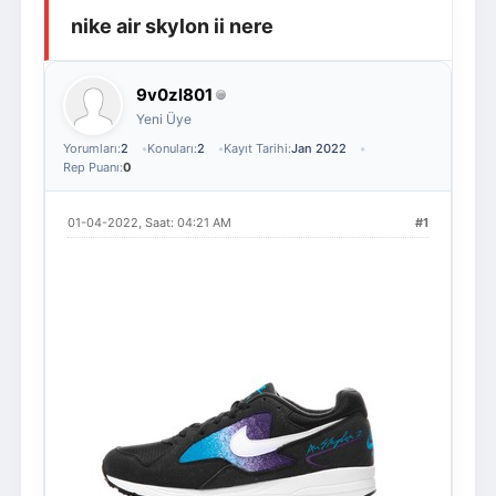
nike air skylon ii nere
Giriş Yap
Üye Ol
9v0zl801
Yeni Üye
Yorumları:
2
Konuları:
2
Kayıt Tarihi:
Jan 2022
Rep Puanı:
0
01-04-2022, Saat: 04:21 AM
#1