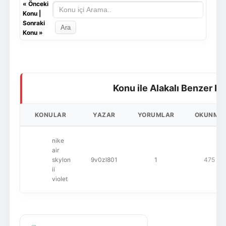
«
Önceki
Konu
|
Sonraki
Konu
»
Konu ile Alakalı Benzer Ko
KONULAR
YAZAR
YORUMLAR
OKUNMA
nike
air
skylon
9v0zl801
1
475
ii
violet