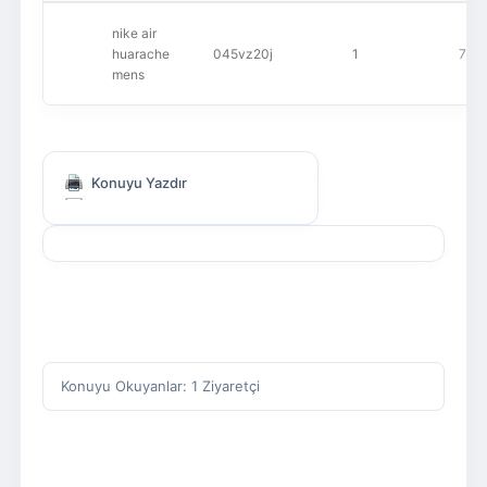
nike air
huarache
045vz20j
1
776
mens
Konuyu Yazdır
Konuyu Okuyanlar: 1 Ziyaretçi