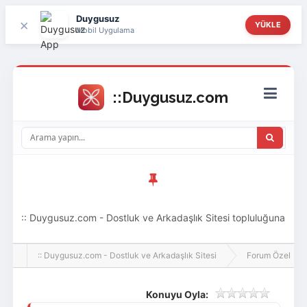
Duygusuz
×
YÜKLE
Mobil Uygulama
:: Duygusuz.com - Dostluk ve Arkadaşlık Sitesi topluluğuna
hoş geldin ziyaretçi! Aramıza katılmak istersen kayıt
:: Duygusuz.com - Dostluk ve Arkadaşlık Sitesi
Forum Özel
olabilirsin, oldukça kolay ve zahmetsizdir.
Konuyu Oyla: