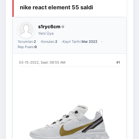
nike react element 55 saldi
Giriş Yap
Üye Ol
s1ryc6cm
Yeni Üye
Yorumları:
2
Konuları:
2
Kayıt Tarihi:
Mar 2022
Rep Puanı:
0
03-15-2022, Saat: 08:55 AM
#1