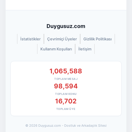
Duygusuz.com
İstatistikler
Çevrimiçi Üyeler
Gizlilik Politikası
Kullanım Koşulları
İletişim
1,065,588
TOPLAM MESAJ
98,594
TOPLAM KONU
16,702
TOPLAM ÜYE
© 2026 Duygusuz.com - Dostluk ve Arkadaşlık Sitesi