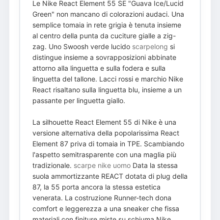
Le Nike React Element 55 SE "Guava Ice/Lucid
Green" non mancano di colorazioni audaci. Una
semplice tomaia in rete grigia è tenuta insieme
al centro della punta da cuciture gialle a zig-
zag. Uno Swoosh verde lucido
scarpelong
si
distingue insieme a sovrapposizioni abbinate
attorno alla linguetta e sulla fodera e sulla
linguetta del tallone. Lacci rossi e marchio Nike
React risaltano sulla linguetta blu, insieme a un
passante per linguetta giallo.
La silhouette React Element 55 di Nike è una
versione alternativa della popolarissima React
Element 87 priva di tomaia in TPE. Scambiando
l'aspetto semitrasparente con una maglia più
tradizionale.
scarpe nike uomo
Data la stessa
suola ammortizzante REACT dotata di plug della
87, la 55 porta ancora la stessa estetica
venerata. La costruzione Runner-tech dona
comfort e leggerezza a una sneaker che fissa
materiali con finiture miste su schiuma Nike