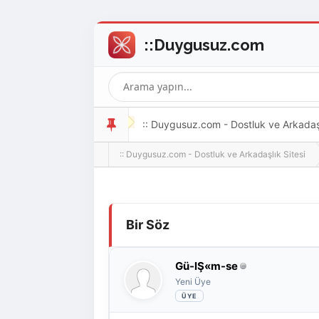
:: Duygusuz.com - Dostluk ve Arkadaşlı
:: Duygusuz.com - Dostluk ve Arkadaşlık Sitesi
oldukça kolay ve zahmetsizdir.
Derecelendirme: 0/5 - 0 oy
1
2
3
4
5
Bir Söz
Gü-lŞ«m-se
Yeni Üye