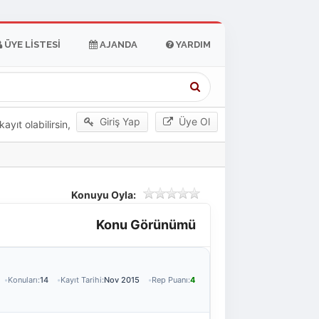
ÜYE LISTESI
AJANDA
YARDIM
Giriş Yap
Üye Ol
yıt olabilirsin,
Konuyu Oyla:
Konu Görünümü
Konuları:
14
Kayıt Tarihi:
Nov 2015
Rep Puanı:
4