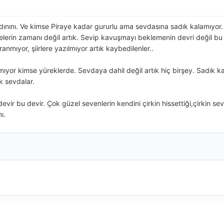
dınını. Ve kimse Piraye kadar gururlu ama sevdasına sadık kalamıyor.
erin zamanı değil artık. Sevip kavuşmayı beklemenin devri değil bu 
aranmıyor, şiirlere yazılmıyor artık kaybedilenler..
or kimse yüreklerde. Sevdaya dahil değil artık hiç birşey. Sadık kal
k sevdalar.
evir bu devir. Çok güzel sevenlerin kendini çirkin hissettiği,çirkin se
ı.