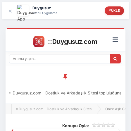
Duygusuz
×
YÜKLE
Mobil Uygulama
:: Duygusuz.com - Dostluk ve Arkadaşlık Sitesi topluluğuna
hoş geldin ziyaretçi! Aramıza katılmak istersen kayıt
:: Duygusuz.com - Dostluk ve Arkadaşlık Sitesi
Önce Aşk Gelir
olabilirsin, oldukça kolay ve zahmetsizdir.
Konuyu Oyla: