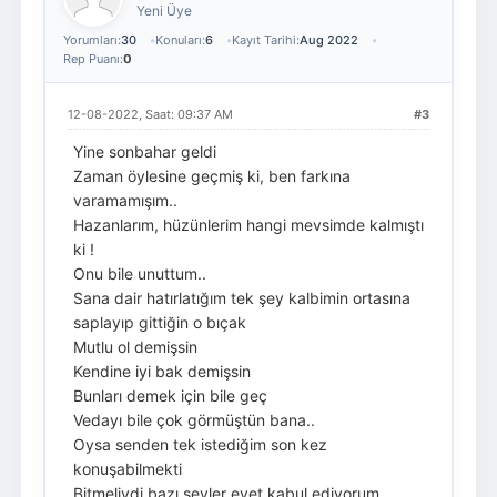
Yeni Üye
Yorumları:
30
Konuları:
6
Kayıt Tarihi:
Aug 2022
Rep Puanı:
0
12-08-2022, Saat: 09:37 AM
#3
Yine sonbahar geldi
Zaman öylesine geçmiş ki, ben farkına
varamamışım..
Hazanlarım, hüzünlerim hangi mevsimde kalmıştı
ki !
Onu bile unuttum..
Sana dair hatırlatığım tek şey kalbimin ortasına
saplayıp gittiğin o bıçak
Mutlu ol demişsin
Kendine iyi bak demişsin
Bunları demek için bile geç
Vedayı bile çok görmüştün bana..
Oysa senden tek istediğim son kez
konuşabilmekti
Bitmeliydi bazı şeyler evet kabul ediyorum