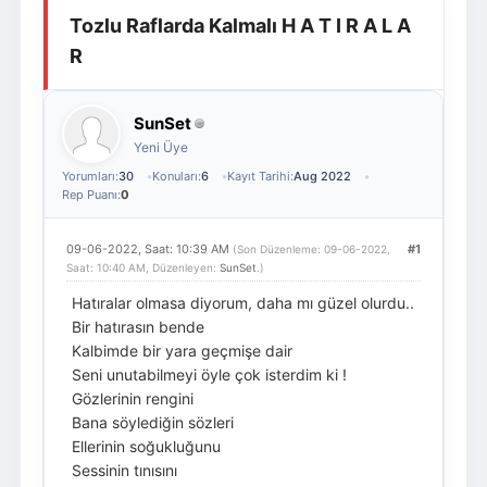
Tozlu Raflarda Kalmalı H A T I R A L A
Giriş Yap
Üye Ol
R
SunSet
Yeni Üye
Yorumları:
30
Konuları:
6
Kayıt Tarihi:
Aug 2022
Rep Puanı:
0
09-06-2022, Saat: 10:39 AM
#1
(Son Düzenleme: 09-06-2022,
Saat: 10:40 AM, Düzenleyen:
SunSet
.)
Hatıralar olmasa diyorum, daha mı güzel olurdu..
Bir hatırasın bende
Kalbimde bir yara geçmişe dair
Seni unutabilmeyi öyle çok isterdim ki !
Gözlerinin rengini
Bana söylediğin sözleri
Ellerinin soğukluğunu
Sessinin tınısını