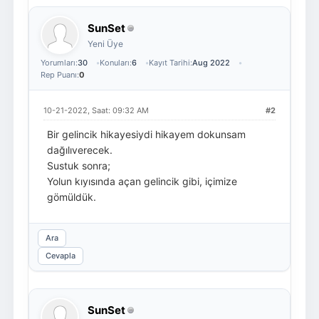
SunSet
Yeni Üye
Yorumları:
30
Konuları:
6
Kayıt Tarihi:
Aug 2022
Rep Puanı:
0
10-21-2022, Saat: 09:32 AM
#2
Bir gelincik hikayesiydi hikayem dokunsam
dağılıverecek.
Sustuk sonra;
Yolun kıyısında açan gelincik gibi, içimize
gömüldük.
Ara
Cevapla
SunSet