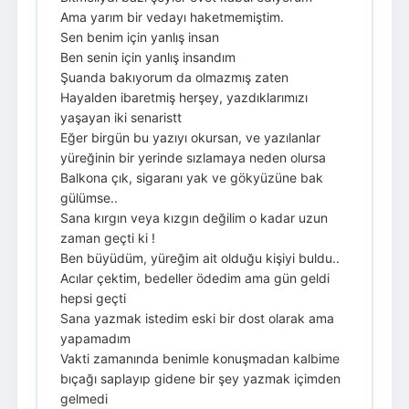
Ama yarım bir vedayı haketmemiştim.
Sen benim için yanlış insan
Ben senin için yanlış insandım
Şuanda bakıyorum da olmazmış zaten
Hayalden ibaretmiş herşey, yazdıklarımızı
yaşayan iki senaristt
Eğer birgün bu yazıyı okursan, ve yazılanlar
yüreğinin bir yerinde sızlamaya neden olursa
Balkona çık, sigaranı yak ve gökyüzüne bak
gülümse..
Sana kırgın veya kızgın değilim o kadar uzun
zaman geçti ki !
Ben büyüdüm, yüreğim ait olduğu kişiyi buldu..
Acılar çektim, bedeller ödedim ama gün geldi
hepsi geçti
Sana yazmak istedim eski bir dost olarak ama
yapamadım
Vakti zamanında benimle konuşmadan kalbime
bıçağı saplayıp gidene bir şey yazmak içimden
gelmedi