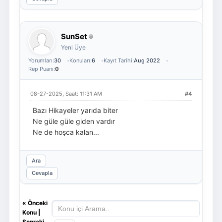
SunSet
Yeni Üye
Yorumları:
30
Konuları:
6
Kayıt Tarihi:
Aug 2022
Rep Puanı:
0
08-27-2025, Saat: 11:31 AM
#4
Bazı Hikayeler yarıda biter
Ne güle güle giden vardır
Ne de hoşca kalan...
Ara
Cevapla
«
Önceki
Konu
|
Sonraki