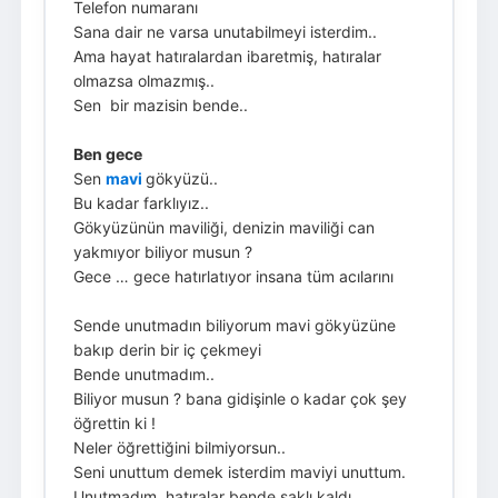
Telefon numaranı
Sana dair ne varsa unutabilmeyi isterdim..
Ama hayat hatıralardan ibaretmiş, hatıralar
olmazsa olmazmış..
Sen bir mazisin bende..
Ben gece
Sen
mavi
gökyüzü..
Bu kadar farklıyız..
Gökyüzünün maviliği, denizin maviliği can
yakmıyor biliyor musun ?
Gece … gece hatırlatıyor insana tüm acılarını
Sende unutmadın biliyorum mavi gökyüzüne
bakıp derin bir iç çekmeyi
Bende unutmadım..
Biliyor musun ? bana gidişinle o kadar çok şey
öğrettin ki !
Neler öğrettiğini bilmiyorsun..
Seni unuttum demek isterdim maviyi unuttum.
Unutmadım, hatıralar bende saklı kaldı.