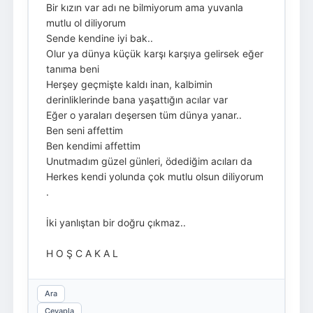
Bir kızın var adı ne bilmiyorum ama yuvanla
mutlu ol diliyorum
Sende kendine iyi bak..
Olur ya dünya küçük karşı karşıya gelirsek eğer
tanıma beni
Herşey geçmişte kaldı inan, kalbimin
derinliklerinde bana yaşattığın acılar var
Eğer o yaraları deşersen tüm dünya yanar..
Ben seni affettim
Ben kendimi affettim
Unutmadım güzel günleri, ödediğim acıları da
Herkes kendi yolunda çok mutlu olsun diliyorum
.
İki yanlıştan bir doğru çıkmaz..
H O Ş C A K A L
Ara
Cevapla