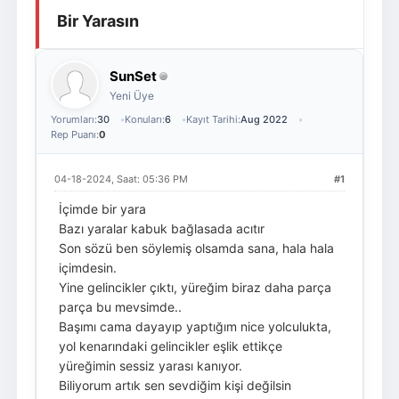
Bir Yarasın
Giriş Yap
Üye Ol
SunSet
Yeni Üye
Yorumları:
30
Konuları:
6
Kayıt Tarihi:
Aug 2022
Rep Puanı:
0
04-18-2024, Saat: 05:36 PM
#1
İçimde bir yara
Bazı yaralar kabuk bağlasada acıtır
Son sözü ben söylemiş olsamda sana, hala hala
içimdesin.
Yine gelincikler çıktı, yüreğim biraz daha parça
parça bu mevsimde..
Başımı cama dayayıp yaptığım nice yolculukta,
yol kenarındaki gelincikler eşlik ettikçe
yüreğimin sessiz yarası kanıyor.
Biliyorum artık sen sevdiğim kişi değilsin