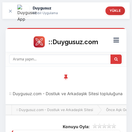
Duygusuz
×
YÜKLE
Mobil Uygulama
:: Duygusuz.com - Dostluk ve Arkadaşlık Sitesi topluluğuna
hoş geldin ziyaretçi! Aramıza katılmak istersen kayıt
:: Duygusuz.com - Dostluk ve Arkadaşlık Sitesi
Önce Aşk Gelir
olabilirsin, oldukça kolay ve zahmetsizdir.
Konuyu Oyla: