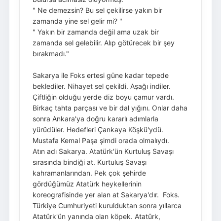
" Ne demezsin? Bu sel çekilirse yakın bir
zamanda yine sel gelir mi? "
" Yakın bir zamanda değil ama uzak bir
zamanda sel gelebilir. Alıp götürecek bir şey
bırakmadı."
Sakarya ile Foks ertesi güne kadar tepede
beklediler. Nihayet sel çekildi. Aşağı indiler.
Çiftliğin olduğu yerde diz boyu çamur vardı.
Birkaç tahta parçası ve bir dal yığını. Onlar daha
sonra Ankara'ya doğru kararlı adımlarla
yürüdüler. Hedefleri Çankaya Köşkü'ydü.
Mustafa Kemal Paşa şimdi orada olmalıydı.
Atın adı Sakarya. Atatürk'ün Kurtuluş Savaşı
sırasında bindiği at. Kurtuluş Savaşı
kahramanlarından. Pek çok şehirde
gördüğümüz Atatürk heykellerinin
koreografisinde yer alan at Sakarya'dır. Foks.
Türkiye Cumhuriyeti kurulduktan sonra yıllarca
Atatürk'ün yanında olan köpek. Atatürk,