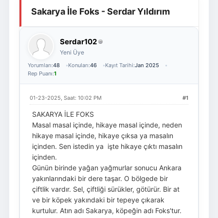
Sakarya İle Foks - Serdar Yıldırım
Giriş Yap
Üye Ol
Serdar102
Yeni Üye
Yorumları:
48
Konuları:
46
Kayıt Tarihi:
Jan 2025
Rep Puanı:
1
01-23-2025, Saat: 10:02 PM
#1
SAKARYA İLE FOKS
Masal masal içinde, hikaye masal içinde, neden
hikaye masal içinde, hikaye çıksa ya masalın
içinden. Sen istedin ya işte hikaye çıktı masalın
içinden.
Günün birinde yağan yağmurlar sonucu Ankara
yakınlarındaki bir dere taşar. O bölgede bir
çiftlik vardır. Sel, çiftliği sürükler, götürür. Bir at
ve bir köpek yakındaki bir tepeye çıkarak
kurtulur. Atın adı Sakarya, köpeğin adı Foks'tur.