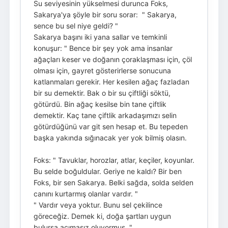
Su seviyesinin yükselmesi durunca Foks,
Sakarya'ya şöyle bir soru sorar: " Sakarya,
sence bu sel niye geldi? "
Sakarya başını iki yana sallar ve temkinli
konuşur: " Bence bir şey yok ama insanlar
ağaçları keser ve doğanın çoraklaşması için, çöl
olması için, gayret gösterirlerse sonucuna
katlanmaları gerekir. Her kesilen ağaç fazladan
bir su demektir. Bak o bir su çiftliği söktü,
götürdü. Bin ağaç kesilse bin tane çiftlik
demektir. Kaç tane çiftlik arkadaşımızı selin
götürdüğünü var git sen hesap et. Bu tepeden
başka yakında sığınacak yer yok bilmiş olasın.
Foks: " Tavuklar, horozlar, atlar, keçiler, koyunlar.
Bu selde boğuldular. Geriye ne kaldı? Bir ben
Foks, bir sen Sakarya. Belki sağda, solda selden
canını kurtarmış olanlar vardır. "
" Vardır veya yoktur. Bunu sel çekilince
göreceğiz. Demek ki, doğa şartları uygun
bulursa acımasız oluyormuş. "