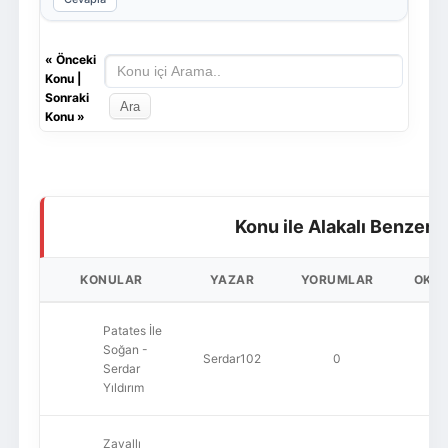
«
Önceki
Konu
|
Sonraki
Konu
»
Konu ile Alakalı Benzer 
KONULAR
YAZAR
YORUMLAR
OKU
Patates İle
Soğan -
Serdar102
0
14
Serdar
Yıldırım
Zavallı