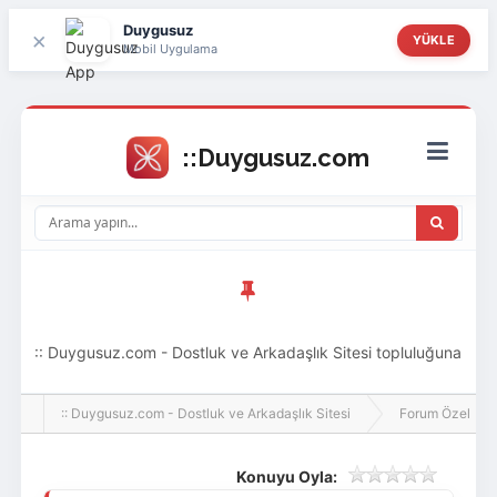
Duygusuz
×
YÜKLE
Mobil Uygulama
:: Duygusuz.com - Dostluk ve Arkadaşlık Sitesi topluluğuna
hoş geldin ziyaretçi! Aramıza katılmak istersen kayıt
:: Duygusuz.com - Dostluk ve Arkadaşlık Sitesi
Forum Özel
olabilirsin, oldukça kolay ve zahmetsizdir.
Konuyu Oyla: