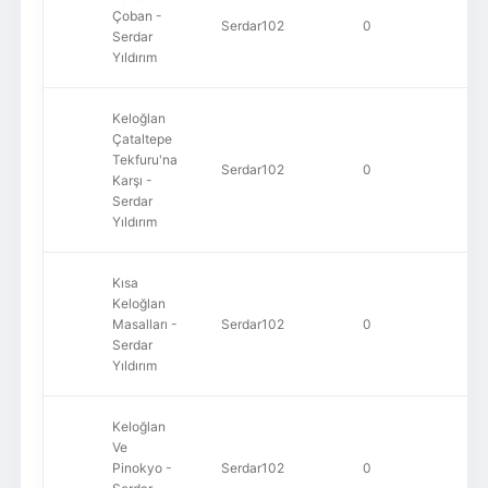
Çoban -
Serdar102
0
11
Serdar
Yıldırım
Keloğlan
Çataltepe
Tekfuru'na
Serdar102
0
58
Karşı -
Serdar
Yıldırım
Kısa
Keloğlan
Masalları -
Serdar102
0
41
Serdar
Yıldırım
Keloğlan
Ve
Pinokyo -
Serdar102
0
38