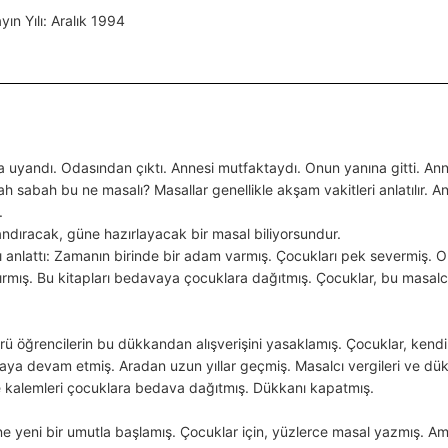
ın Yılı: Aralık 1994
 uyandı. Odasından çıktı. Annesi mutfaktaydı. Onun yanına gitti. Anne
sabah bu ne masalı? Masallar genellikle akşam vakitleri anlatılır. A
.
ıracak, güne hazırlayacak bir masal biliyorsundur.
anlattı: Zamanın birinde bir adam varmış. Çocukları pek severmiş. Onla
tırmış. Bu kitapları bedavaya çocuklara dağıtmış. Çocuklar, bu masalc
ü öğrencilerin bu dükkandan alışverişini yasaklamış. Çocuklar, kendi
almaya devam etmiş. Aradan uzun yıllar geçmiş. Masalcı vergileri ve
ve kalemleri çocuklara bedava dağıtmış. Dükkanı kapatmış.
ne yeni bir umutla başlamış. Çocuklar için, yüzlerce masal yazmış. A