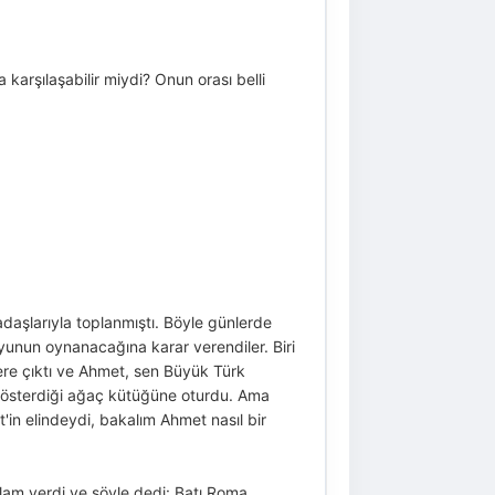
karşılaşabilir miydi? Onun orası belli
daşlarıyla toplanmıştı. Böyle günlerde
yunun oynanacağına karar verendiler. Biri
yere çıktı ve Ahmet, sen Büyük Türk
n gösterdiği ağaç kütüğüne oturdu. Ama
t'in elindeydi, bakalım Ahmet nasıl bir
elam verdi ve şöyle dedi: Batı Roma