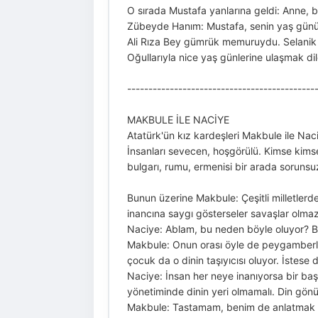
O sırada Mustafa yanlarına geldi: Anne,
Zübeyde Hanım: Mustafa, senin yaş gününe
Ali Rıza Bey gümrük memuruydu. Selanik d
Oğullarıyla nice yaş günlerine ulaşmak dile
-------------------------------------------
MAKBULE İLE NACİYE
Atatürk'ün kız kardeşleri Makbule ile Nac
İnsanları sevecen, hoşgörülü. Kimse kims
bulgarı, rumu, ermenisi bir arada sorunsu
Bunun üzerine Makbule: Çeşitli milletlerden
inancına saygı gösterseler savaşlar olma
Naciye: Ablam, bu neden böyle oluyor? Bü
Makbule: Onun orası öyle de peygamberler
çocuk da o dinin taşıyıcısı oluyor. İstese 
Naciye: İnsan her neye inanıyorsa bir baş
yönetiminde dinin yeri olmamalı. Din gön
Makbule: Tastamam, benim de anlatmak 