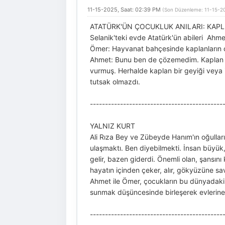
11-15-2025, Saat: 02:39 PM
(Son Düzenleme: 11-15-20
ATATÜRK'ÜN ÇOCUKLUK ANILARI: KAP
Selanik'teki evde Atatürk'ün abileri Ahm
Ömer: Hayvanat bahçesinde kaplanların 
Ahmet: Bunu ben de çözemedim. Kaplan insa
vurmuş. Herhalde kaplan bir geyiği veya i
tutsak olmazdı.
--------------------------------------------
YALNIZ KURT
Ali Rıza Bey ve Zübeyde Hanım'ın oğulları
ulaşmaktı. Ben diyebilmekti. İnsan büyük, 
gelir, bazen giderdi. Önemli olan, şansını
hayatın içinden çeker, alır, gökyüzüne s
Ahmet ile Ömer, çocukların bu dünyadaki 
sunmak düşüncesinde birleşerek evlerine 
--------------------------------------------