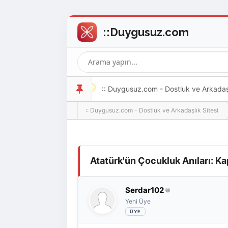
:: Duygusuz.com - Dostluk ve Arkadaşlı
:: Duygusuz.com - Dostluk ve Arkadaşlık Sitesi
oldukça kolay ve zahmetsizdir.
Derecelendirme: 0/5 - 0 oy
1
2
3
4
5
Atatürk'ün Çocukluk Anıları: Ka
Serdar102
Yeni Üye