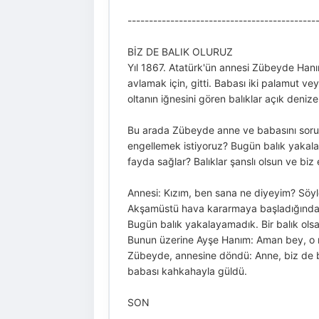
--------------------------------------------
BİZ DE BALIK OLURUZ
Yıl 1867. Atatürk'ün annesi Zübeyde Hanım
avlamak için, gitti. Babası iki palamut v
oltanın iğnesini gören balıklar açık deniz
Bu arada Zübeyde anne ve babasını soru y
engellemek istiyoruz? Bugün balık yakal
fayda sağlar? Balıklar şanslı olsun ve biz
Annesi: Kızım, ben sana ne diyeyim? Söyl
Akşamüstü hava kararmaya başladığında F
Bugün balık yakalayamadık. Bir balık ol
Bunun üzerine Ayşe Hanım: Aman bey, o na
Zübeyde, annesine döndü: Anne, biz de bal
babası kahkahayla güldü.
SON