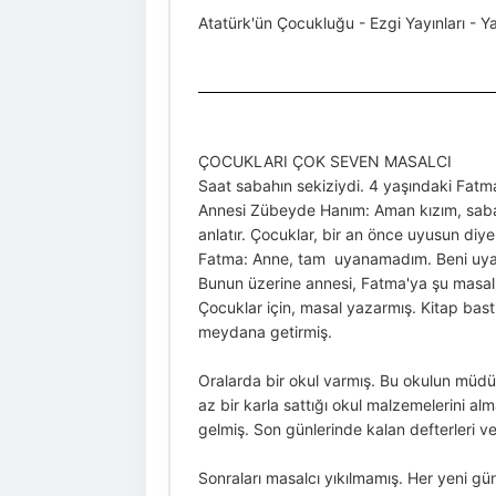
Atatürk'ün Çocukluğu - Ezgi Yayınları - Yay
ÇOCUKLARI ÇOK SEVEN MASALCI
Saat sabahın sekiziydi. 4 yaşındaki Fatma
Annesi Zübeyde Hanım: Aman kızım, sabah 
anlatır. Çocuklar, bir an önce uyusun diye
Fatma: Anne, tam uyanamadım. Beni uyand
Bunun üzerine annesi, Fatma'ya şu masalı 
Çocuklar için, masal yazarmış. Kitap bas
meydana getirmiş.
Oralarda bir okul varmış. Bu okulun müdür
az bir karla sattığı okul malzemelerini 
gelmiş. Son günlerinde kalan defterleri 
Sonraları masalcı yıkılmamış. Her yeni gü