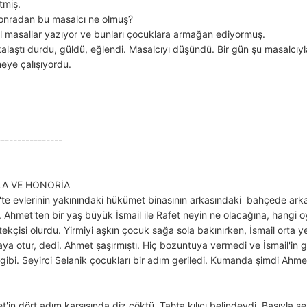
tmiş.
Sonradan bu masalcı ne olmuş?
 masallar yazıyor ve bunları çocuklara armağan ediyormuş.
laştı durdu, güldü, eğlendi. Masalcıyı düşündü. Bir gün şu masalcıyla 
ye çalışıyordu.
-------------------
LA VE HONORİA
k'te evlerinin yakınındaki hükümet binasının arkasındaki bahçede arka
 Ahmet'ten bir yaş büyük İsmail ile Rafet neyin ne olacağına, hangi o
tekçisi olurdu. Yirmiyi aşkın çocuk sağa sola bakınırken, İsmail orta 
raya otur, dedi. Ahmet şaşırmıştı. Hiç bozuntuya vermedi ve İsmail'i
a gibi. Seyirci Selanik çocukları bir adım geriledi. Kumanda şimdi Ahme
'in dört adım karşısında diz çöktü. Tahta kılıcı belindeydi. Başıyla s