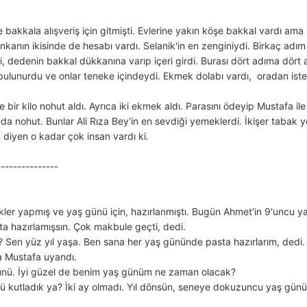
te bakkala alışveriş için gitmişti. Evlerine yakın köşe bakkal vardı a
bankanın ikisinde de hesabı vardı. Selanik'in en zenginiydi. Birkaç ad
, dedenin bakkal dükkanına varıp içeri girdi. Burası dört adıma dört a
bulunurdu ve onlar teneke içindeydi. Ekmek dolabı vardı, oradan isted
bir kilo nohut aldı. Ayrıca iki ekmek aldı. Parasını ödeyip Mustafa il
nda nohut. Bunlar Ali Rıza Bey'in en sevdiği yemeklerdi. İkişer tab
 diyen o kadar çok insan vardı ki.
---------------
er yapmış ve yaş günü için, hazırlanmıştı. Bugün Ahmet'in 9'uncu 
a hazırlamışsın. Çok makbule geçti, dedi.
en yüz yıl yaşa. Ben sana her yaş gününde pasta hazırlarım, dedi.
 Mustafa uyandı.
nü. İyi güzel de benim yaş günüm ne zaman olacak?
kutladık ya? İki ay olmadı. Yıl dönsün, seneye dokuzuncu yaş günün