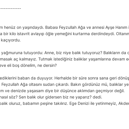
-------------
 henüz on yaşındaydı. Babası Feyzullah Ağa ve annesi Ayşe Hanım ile b
eya bir kilo istavrit avlayıp öğle yemeğini kurtarma derdindeydi. Olta
e kaçıyordu.
ağmuruna tutuyordu: Anne, biz niye balık tutuyoruz? Balıkların da c
amasak aç kalmayız. Tutmak istediğiniz balıklar yaşamlarına devam e
 eve eli boş dönelim, ne dersin?
ediklerini baban da duyuyor. Herhalde bir süre sonra sana geri dönüş
eyzullah Ağa oltasını sudan çıkardı. Bakın gördünüz mü, balıklar y
sam ve denizde yaşasam diye bir düşünce aklımdan geçmiyor değil.
sıl söz? Sen balık olur gidersen biz ne yaparız? dedi.
ık oluruz, babamın peşine takılırız. Ege Denizi ile yetinmeyiz, Akden