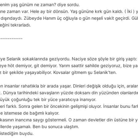
 benim yaş günüm ne zaman? diye sordu.
 zaman var. Hele ay bir dönsün. Yaş gününe kırk gün kaldı. ( İki ) 
ışındaydı. Zübeyde Hanım üç oğluyla o gün neşeli vakit geçirdi. Gül
ğini tekrarladı.
--------------
iye Selanik sokaklarında geziyordu. Naciye söze şöyle bir giriş yaptı:
eye höt demiyor, git demiyor. Yarım saattir sahilde geziyoruz, bize 
z bir şekilde yaşayabiliyor. Kovsalar gitmem şu Selanik'ten.
 insanlar rahatlıkla bir arada yaşar. Dinleri değişik olduğu için, arala
z. Dünya tarihindeki savaşların yüzde doksanı din yüzünden olanlardır
yük çoğunluğu tek bir yüce yaratıcıya inanıyor.
i farklı. Sonra gelen bir öncekinin gelişmişi oluyor. İnsanlar bunu 
de istemese de bağımlı kalıyor.
kasının inancına saygı göstermeli. O zaman devletler din üstüne bir 
üllerde yaşamalı. Ben bu sonuca ulaştım.
istediğim buydu.