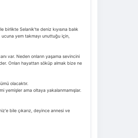
irlikte Selanik'te deniz kıyısına balık
nın ucuna yem takmayı unuttuğu için,
anı var. Neden onların yaşama sevincini
der. Onları hayattan söküp almak bize ne
ümü olacaktır.
emi yemişler ama oltaya yakalanmamışlar.
iz'e bile çıkarız, deyince annesi ve