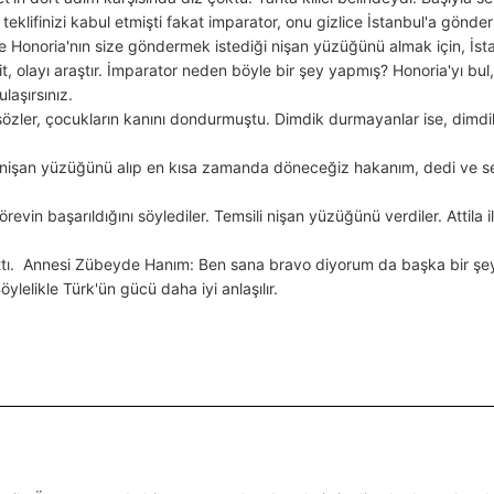
 teklifinizi kabul etmişti fakat imparator, onu gizlice İstanbul'a gön
 Honoria'nın size göndermek istediği nişan yüzüğünü almak için, İsta
it, olayı araştır. İmparator neden böyle bir şey yapmış? Honoria'yı bu
ulaşırsınız.
özler, çocukların kanını dondurmuştu. Dimdik durmayanlar ise, dimd
 nişan yüzüğünü alıp en kısa zamanda döneceğiz hakanım, dedi ve selam
örevin başarıldığını söylediler. Temsili nişan yüzüğünü verdiler. Attila i
attı. Annesi Zübeyde Hanım: Ben sana bravo diyorum da başka bir şey
Böylelikle Türk'ün gücü daha iyi anlaşılır.