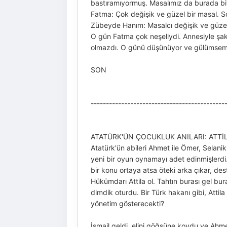
bastıramıyormuş. Masalımız da burada bi
Fatma: Çok değişik ve güzel bir masal. 
Zübeyde Hanım: Masalcı değişik ve güzel
O gün Fatma çok neşeliydi. Annesiyle şaka
olmazdı. O günü düşünüyor ve gülümseme
SON
-----------------------------------------
ATATÜRK'ÜN ÇOCUKLUK ANILARI: ATTİ
Atatürk'ün abileri Ahmet ile Ömer, Selani
yeni bir oyun oynamayı adet edinmişlerdi.
bir konu ortaya atsa öteki arka çıkar, des
Hükümdarı Attila ol. Tahtın burası gel bu
dimdik oturdu. Bir Türk hakanı gibi, Attil
yönetim gösterecekti?
İsmail geldi, elini göğsüne koydu ve Ahmet