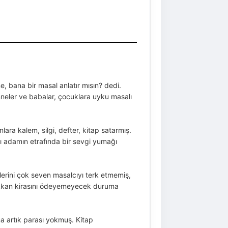
, bana bir masal anlatır mısın? dedi.
nneler ve babalar, çocuklara uyku masalı
ra kalem, silgi, defter, kitap satarmış.
ı adamın etrafında bir sevgi yumağı
lerini çok seven masalcıyı terk etmemiş,
 dükkan kirasını ödeyemeyecek duruma
ma artık parası yokmuş. Kitap