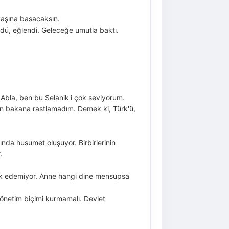
yaşına basacaksın.
dü, eğlendi. Geleceğe umutla baktı.
 Abla, ben bu Selanik'i çok seviyorum.
yan bakana rastlamadım. Demek ki, Türk'ü,
rında husumet oluşuyor. Birbirlerinin
.
fark edemiyor. Anne hangi dine mensupsa
yönetim biçimi kurmamalı. Devlet