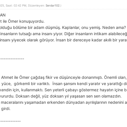
25, Saat: 02:42 PM, Düzenleyen:
Serdar102
.)
LAN
et ile Ömer konuşuyordu.
olduğu bölüme bir adam düşmüş. Kaplanlar, onu yemiş. Neden ama? N
nların tutsağı ama insanı yiyor. Diğer insanların intikam alabileceği
nsanı yiyecek olarak görüyor. İnsan bir dereceye kadar akıllı bir yar
---------------
 Ahmet ile Ömer çağdaş fikir ve düşünceyle donanmıştı. Önemli olan, k
yüce, görkemli bir varlıktı. İnsan şansını kendi yaratır ve yarattığı 
 kendin için, kullanmaktı. Sen yeterli çabayı göstermez hayatın içine b
avururdu. Doksan değil, yüz doksan yıl yaşasan sen sen olamazdın.
maceralarını yaşamadan erkenden dünyadan ayrılışlarının nedenini ar
girdi.
-------------