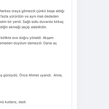
ma herkes oraya gitmezdi çünkü beşe aldığı
ım fazla yürürdün ve aynı malı dededen
dım bir yerdi. Sağlı sollu duvarda birkaç
iğin ekmeği seçip alabilirdin.
e birlikte eve doğru yöneldi. Akşam
ak yemeden doydum demezdi. Darısı aç
yaş günüydü. Önce Ahmet uyandı: Anne,
ü kutlarız, dedi.