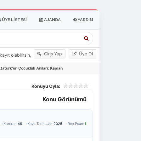
ÜYE LISTESI
AJANDA
YARDIM
Giriş Yap
Üye Ol
yıt olabilirsin,
tatürk'ün Çocukluk Anıları: Kaplan
Konuyu Oyla:
Konu Görünümü
Konuları:
46
Kayıt Tarihi:
Jan 2025
Rep Puanı:
1