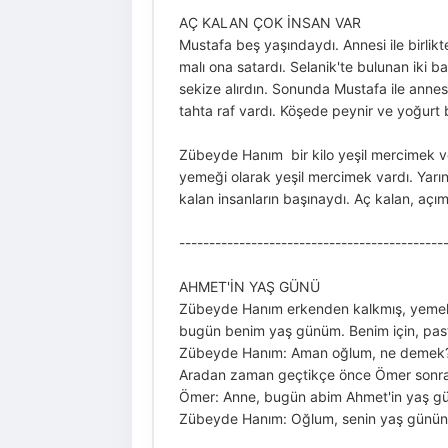
AÇ KALAN ÇOK İNSAN VAR
Mustafa beş yaşındaydı. Annesi ile birlik
malı ona satardı. Selanik'te bulunan iki 
sekize alırdın. Sonunda Mustafa ile annesi
tahta raf vardı. Köşede peynir ve yoğurt 
Zübeyde Hanım bir kilo yeşil mercimek ve 
yemeği olarak yeşil mercimek vardı. Yarı
kalan insanların başınaydı. Aç kalan, açım
--------------------------------------------
AHMET'İN YAŞ GÜNÜ
Zübeyde Hanım erkenden kalkmış, yemekl
bugün benim yaş günüm. Benim için, past
Zübeyde Hanım: Aman oğlum, ne demek? S
Aradan zaman geçtikçe önce Ömer sonra
Ömer: Anne, bugün abim Ahmet'in yaş gü
Zübeyde Hanım: Oğlum, senin yaş gününü 