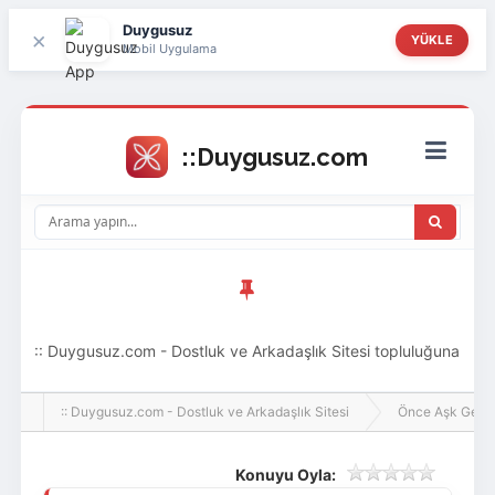
Duygusuz
×
YÜKLE
Mobil Uygulama
:: Duygusuz.com - Dostluk ve Arkadaşlık Sitesi topluluğuna
hoş geldin ziyaretçi! Aramıza katılmak istersen kayıt
:: Duygusuz.com - Dostluk ve Arkadaşlık Sitesi
Önce Aşk Gelir
olabilirsin, oldukça kolay ve zahmetsizdir.
Konuyu Oyla: