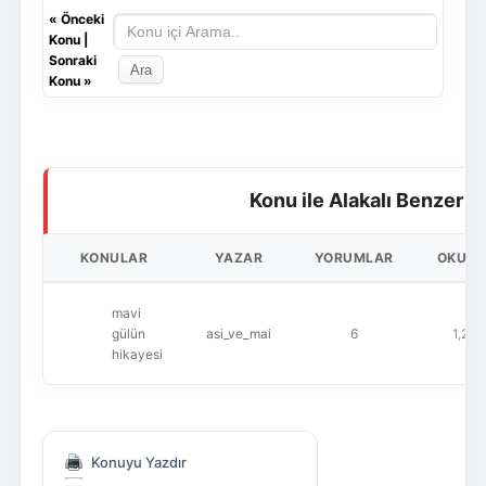
«
Önceki
Konu
|
Sonraki
Konu
»
Konu ile Alakalı Benzer K
KONULAR
YAZAR
YORUMLAR
OKUN
mavi
gülün
asi_ve_mai
6
1,228
hikayesi
Konuyu Yazdır