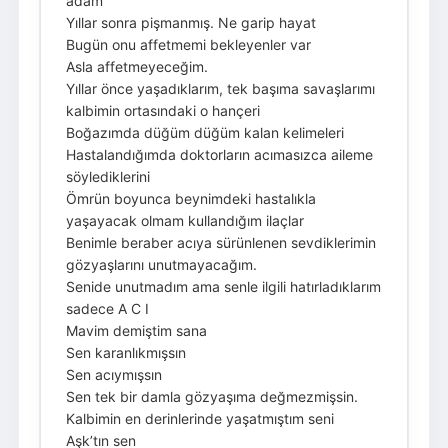
adam
Yıllar sonra pişmanmış. Ne garip hayat
Bugün onu affetmemi bekleyenler var
Asla affetmeyeceğim.
Yıllar önce yaşadıklarım, tek başıma savaşlarımı
kalbimin ortasındaki o hançeri
Boğazımda düğüm düğüm kalan kelimeleri
Hastalandığımda doktorların acımasızca aileme
söylediklerini
Ömrün boyunca beynimdeki hastalıkla
yaşayacak olmam kullandığım ilaçlar
Benimle beraber acıya sürünlenen sevdiklerimin
gözyaşlarını unutmayacağım.
Senide unutmadım ama senle ilgili hatırladıklarım
sadece A C I
Mavim demiştim sana
Sen karanlıkmışsın
Sen acıymışsın
Sen tek bir damla gözyaşıma değmezmişsin.
Kalbimin en derinlerinde yaşatmıştım seni
Aşk’tın sen