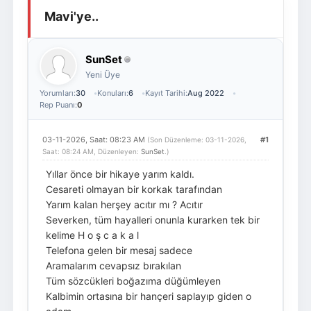
Mavi'ye..
Giriş Yap
Üye Ol
SunSet
Yeni Üye
Yorumları:
30
Konuları:
6
Kayıt Tarihi:
Aug 2022
Rep Puanı:
0
03-11-2026, Saat: 08:23 AM
#1
(Son Düzenleme: 03-11-2026,
Saat: 08:24 AM, Düzenleyen:
SunSet
.)
Yıllar önce bir hikaye yarım kaldı.
Cesareti olmayan bir korkak tarafından
Yarım kalan herşey acıtır mı ? Acıtır
Severken, tüm hayalleri onunla kurarken tek bir
kelime H o ş c a k a l
Telefona gelen bir mesaj sadece
Aramalarım cevapsız bırakılan
Tüm sözcükleri boğazıma düğümleyen
Kalbimin ortasına bir hançeri saplayıp giden o