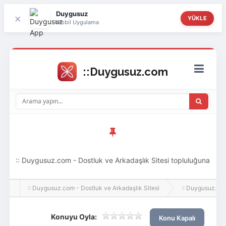
Duygusuz
×
YÜKLE
Mobil Uygulama
:: Duygusuz.com - Dostluk ve Arkadaşlık Sitesi topluluğuna
hoş geldin ziyaretçi! Aramıza katılmak istersen kayıt
:: Duygusuz.com - Dostluk ve Arkadaşlık Sitesi
:: Duygusuz.co
olabilirsin, oldukça kolay ve zahmetsizdir.
Konuyu Oyla:
Konu Kapalı