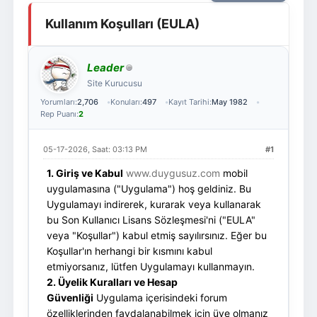
Giriş Yap
Üye Ol
Kullanım Koşulları (EULA)
Leader
Site Kurucusu
Yorumları:
2,706
Konuları:
497
Kayıt Tarihi:
May 1982
Rep Puanı:
2
05-17-2026, Saat: 03:13 PM
#1
1. Giriş ve Kabul
www.duygusuz.com
mobil
uygulamasına ("Uygulama") hoş geldiniz. Bu
Uygulamayı indirerek, kurarak veya kullanarak
bu Son Kullanıcı Lisans Sözleşmesi'ni ("EULA"
veya "Koşullar") kabul etmiş sayılırsınız. Eğer bu
Koşullar'ın herhangi bir kısmını kabul
etmiyorsanız, lütfen Uygulamayı kullanmayın.
2. Üyelik Kuralları ve Hesap
Güvenliği
Uygulama içerisindeki forum
özelliklerinden faydalanabilmek için üye olmanız