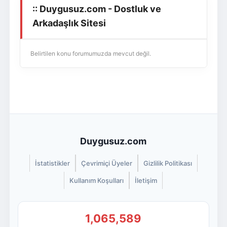
:: Duygusuz.com - Dostluk ve
Giriş Yap
Üye Ol
Arkadaşlık Sitesi
Belirtilen konu forumumuzda mevcut değil.
Duygusuz.com
İstatistikler
Çevrimiçi Üyeler
Gizlilik Politikası
Kullanım Koşulları
İletişim
1,065,589