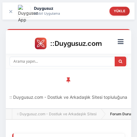
Duygusuz
×
YÜKLE
Mobil Uygulama
:: Duygusuz.com - Dostluk ve Arkadaşlık Sitesi topluluğuna
hoş geldin ziyaretçi! Aramıza katılmak istersen kayıt
:: Duygusuz.com - Dostluk ve Arkadaşlık Sitesi
Forum Durumu 
olabilirsin, oldukça kolay ve zahmetsizdir.