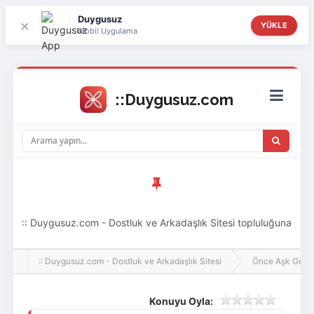
Duygusuz
×
YÜKLE
Mobil Uygulama
:: Duygusuz.com - Dostluk ve Arkadaşlık Sitesi topluluğuna
hoş geldin ziyaretçi! Aramıza katılmak istersen kayıt
:: Duygusuz.com - Dostluk ve Arkadaşlık Sitesi
Önce Aşk Gelir
olabilirsin, oldukça kolay ve zahmetsizdir.
Konuyu Oyla: