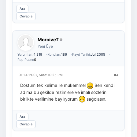
Ara
Cevapla
MorciveT
Yeni Üye
Yorumları:
4,319
Konuları:
186
Kayıt Tarihi:
Jul 2005
Rep Puanı:
0
01-14-2007, Saat: 10:25 PM
#4
Dostum tek kelime ile mukemmel
Ben kendi
adıma bu şekilde rezimlere ve imalı sözlerin
birlikte verilimine bayılıyorum
sağolasın.
Ara
Cevapla