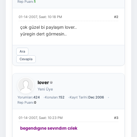
Rep Puanı:
1
01-14-2007, Saat: 10:18 PM
#2
çok güzel bi paylaşım lover..
yüregin dert görmesin..
Ara
Cevapla
lover
Yeni Üye
Yorumları:
424
Konuları:
152
Kayıt Tarihi:
Dec 2006
Rep Puanı:
0
01-14-2007, Saat: 10:23 PM
#3
begendıgıne sevındım cılek