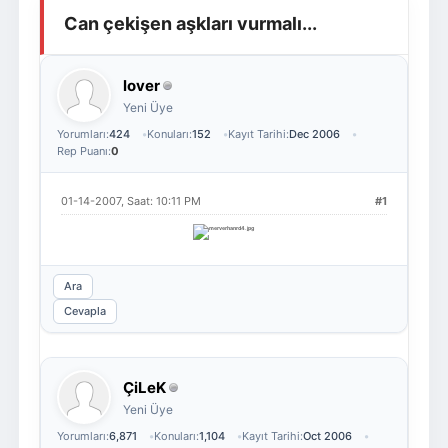
Can çekişen aşkları vurmalı...
Giriş Yap
Üye Ol
lover
Yeni Üye
Yorumları:
424
Konuları:
152
Kayıt Tarihi:
Dec 2006
Rep Puanı:
0
01-14-2007, Saat: 10:11 PM
#1
Ara
Cevapla
ÇiLeK
Yeni Üye
Yorumları:
6,871
Konuları:
1,104
Kayıt Tarihi:
Oct 2006