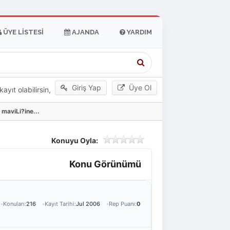
ÜYE LISTESI
AJANDA
YARDIM
Giriş Yap
Üye Ol
yıt olabilirsin,
maviLi?ine...
Konuyu Oyla:
Konu Görünümü
Konuları:
216
Kayıt Tarihi:
Jul 2006
Rep Puanı:
0