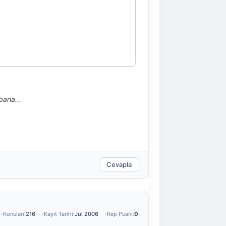
bana...
Cevapla
Konuları:
216
Kayıt Tarihi:
Jul 2006
Rep Puanı:
0