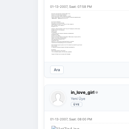
01-13-2007, Saat: 07:58 PM
Bir korna sesi doland? kulaklar?mda ?nce
Sonra ac? bir fren sesiyle patlad?
Ku?lar havaland? birden olduklar? yerden
Simit?i Hasan Amcan?n g?zleri yerinden f?rlayacak gibiydi sanki
-Ambulansss.... Ambulans ?a??r????n...
Ey k?nal? sonbahar...
Ne inad?n var senin benimle
Kitaplardaki her sat?r? y?z?me y?z?me vurman?n
Ben'i benden ?nce alman?n
Ne gere?i var...
Kad?k?y iskelesi dolmu? ta?m?? ben d??ardayken as?rlar sonra
ELimde b?y?k?e bir papatya
Herkes elele
Ey papatya..
?u kar??dan beni okuyan insanlara anlatsam seni
Kendimi,sevmeyi...
Sevdi?i i?in ?lmeyi.
B?yle ba?lasam c?mlelere iskeledeki ?iftleri sokar ?eytan akl?na
Ondan ?nce oldu benim sevgilim
Elele gezdim ko?tum d??t?m
O kald?rd? beni
Haylazl??? hayvanl?k sand?m g?nlerce a?lad?m
Yazd?klar?m? silemedim,yaln?zca karalad?m..
Bah?emizdeki siyah zeytin a?ac?n?n dallar?na takm??lar g?zlerini
Ge?en hafta...
O ?imdi beni bekliyor toprak alt?ndaki saklamba?ta
Ey hayat...
Bulu?ursak seninle y?llar sonra
?zin veririmisin toprak alt?nda sobe yapmama
Toprak ?st?nde her ne kadar m?z?ksamda...
Ara
in_love_girl
Yeni Üye
01-13-2007, Saat: 08:00 PM