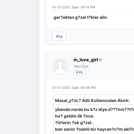
01-13-2007, Saat: 09:14 PM
ger?ekten g?zel t?kler alin
Ara
in_love_girl
Yeni Üye
01-13-2007, Saat: 09:46 PM
Masal_y?zL? Adlı Kullanıcıdan Alıntı:
ybende nerde bu k?z diye d???nm??t?m
ho? geldin ilk ?nce.
?iirlerin ?ok g?zel..
ben senin ?nemli bir hayran?n?m akl?