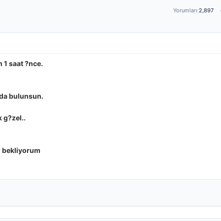
Yorumları:
2,897
1 saat ?nce.
nda bulunsun.
k g?zel..
? bekliyorum