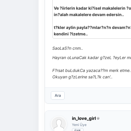
Ve ?iirlerin kadar ki?isel makalelerin ?o
in?alah makalelere devam edersin..
t?kler aylin payla??mlar?n?n devam?n
kendini ?lzetme..
SaoLaS?n cnm..
Hayran oLunaCak kadar g?zeL ?eyLer m
F?rsat buLdukCa yazaca??m merk etme..
Okuyan g?zLerine sa?L?k can'..
Ara
in_love_girl
Yeni Üye