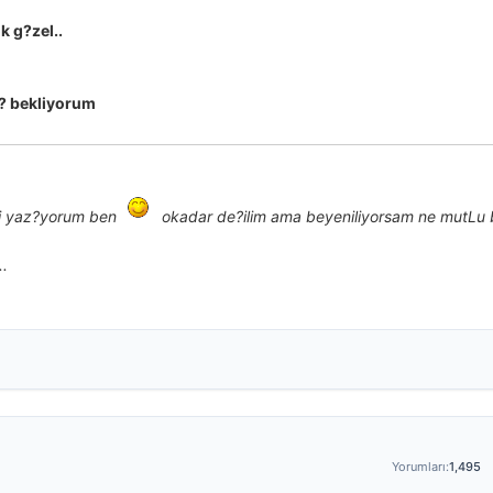
k g?zel..
? bekliyorum
i yaz?yorum ben
okadar de?ilim ama beyeniliyorsam ne mutLu 
.
Yorumları:
1,495