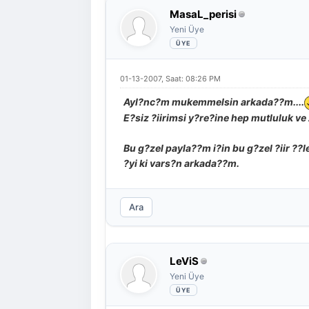
MasaL_perisi
Yeni Üye
01-13-2007, Saat: 08:26 PM
Ayl?nc?m mukemmelsin arkada??m....
E?siz ?iirimsi y?re?ine hep mutluluk ve
Bu g?zel payla??m i?in bu g?zel ?iir ??
?yi ki vars?n arkada??m.
Ara
LeViS
Yeni Üye