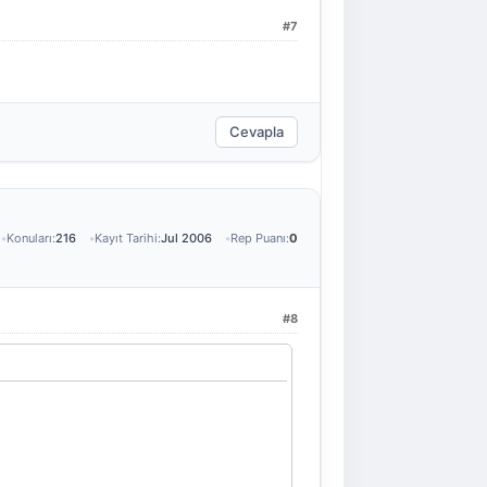
#7
Cevapla
Konuları:
216
Kayıt Tarihi:
Jul 2006
Rep Puanı:
0
#8