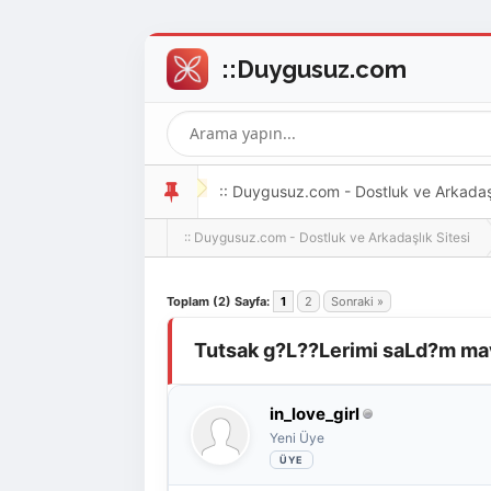
:: Duygusuz.com - Dostluk ve Arkadaşlı
:: Duygusuz.com - Dostluk ve Arkadaşlık Sitesi
oldukça kolay ve zahmetsizdir.
Derecelendirme: 0/5 - 0 oy
1
2
3
4
5
Toplam (2) Sayfa:
1
2
Sonraki »
Tutsak g?L??Lerimi saLd?m mavi
in_love_girl
Yeni Üye