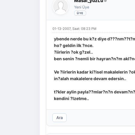
Masal_yuzLu
Yeni Üye
01-13-2007, Saat: 08:23 PM
ybende nerde bu k?z diye d???nm??t?m 
ho? geldin ilk ?nce.
?iirlerin ?ok g?zel..
ben senin ?nemli bir hayran?n?m akl?
Ve ?iirlerin kadar ki?isel makalelerin ?o
in?alah makalelere devam edersin..
t?kler aylin payla??mlar?n?n devam?n
kendini ?lzetme..
Ara