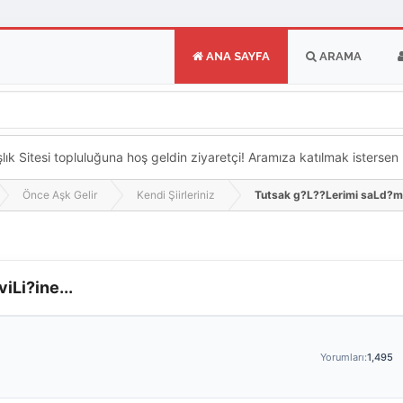
ANA SAYFA
ARAMA
k Sitesi topluluğuna hoş geldin ziyaretçi! Aramıza katılmak istersen ka
Önce Aşk Gelir
Kendi Şiirleriniz
Tutsak g?L??Lerimi saLd?m 
Li?ine...
Yorumları:
1,495