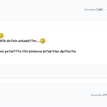
Yorumları:
7,481
 A?k de?sin arkada??m....
leni ya?at???n i?in binlerce te?ek?rler Ayl?nc?m
Yorumları:
177