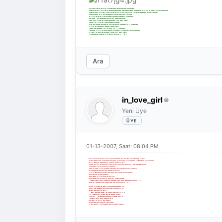
KU?BAKI?I B?R RES?M ??ZSEM SANA BEN KALSAN ORDA SEN
BONCUK G?ZL? KU?LAR G?NDERSEM KONSA OMZUNA SONRA KISKANSA G?ZLER?N? GER? SEN G?NDERSEN
SANA G?ZEL G?R?NEY?M D?YE M?N?C?K ETEKLER G?Y?P,TREND AYAKKABILAR GE??RSEM
SONRA ONUN G?B? BOYASAM SA?LARIMI SAPSARI YAPSAM
G?ZLER?ME B?R LENS ALSAM TAKSAM SEN BEN? O SANSAN
ASLINDA ?AKTIRMASAN BEN OLDU?UMU ANLASAN
O'NA BAKTI?IN G?B? BANA BAKSAN ?YLE MAV? MAV?
O'NUN YAPTI?I G?B? SARILSAM BOYNUNA
BEN?M G?ZLER?M DAHA G?ZEL DESEM B?R BEDEN B?Y?K GELSEN
ELLER?M?N UFAKLI?INDAN FARKETSEN
YILDIZ KAYERKEN TUTTU?UM D?LE?? ??RENSEN
YADA NE B?LEY?M TELEFONDA S?LEMED???M MESAJLARINI OKUSAN
B?R KU? G?NDERSEM SANA O'NUN G?B? MAV? MAV?
ZITLARMISIN BANA B?Y?K GELEN HERCA?L???N? ?
Ara
in_love_girl
Yeni Üye
01-13-2007, Saat: 08:04 PM
Hani bir ?izgi do?sa k???k penceremden sen d?nsen bana ka??p evden
Pamuk helvalar? ??karsak dolaptan y?r?sek bir ocak ge?esi korkmadan hayallerden
Beyaz bayrak diksem ben yollara geldi?in g?n
Siyah geceye salsam senin mavili?ini aylardan sonra ay ?izsem g?ky?z?ne
Y?ld?zlar kaysa geli?inin ?erefine
Pislik i?inde y?zen yemek tabaklar?m? y?kasan sen s?ylensen
Ben doldursam y?re?ime sesinin t?n?s?n?
Y?r? be ko?um kim tutar seni diye gaz verse bana annem
Anne senmi geldin gitsene
Anne ben b?y?d?m art?k uhu var
Anne mart?lar uyanacak bak ila? i?mem gerek
?i?ekleri ba??ma vurmadan sussamm? ben grimi diktirsem damatl??? ?
Anne s?ylenme bana yeter bak ba?latt?m ku?a??n?....
Sonra aylar ge?se ben s?ylensem giderken i?e
Bebe?imiz bebeli?ine terfi etse kavga g?r?lt?
-B?kt?m senden s?m?kl?...
?? be? saat ge?mese ?st?nden telefon z?rr z?rr
-?? yumurta,iki ekmek,bir de bebe?e don
Yaln?zl???ma kursam saatleri ?almasa bir t?rl?
Trafikte ?arp?lsam ?lsem bir g?n
Bak ku? u?tu ko? pe?inden
Sende saklan banyoya be adam
Evde ?als?n ?l?m ritimleri sen bir bebe?e kon...