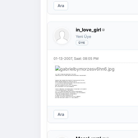
Ara
in_love_girl
Yeni Üye
01-13-2007, Saat: 08:05 PM
-AL? HAD? OYUNA GELSENE BEKL?YOS SEN?....
-ANNE NOLUR G?D?Y?MM? ANNE NOOLUR BAK BEKL?YORLAR BEN?...
....
SABIKALI MA?LARDAN FIRLAYAN B?R ?OCUK GOLLER ?ST?STE
BABASI ARKADA HERKES?N Y?REKLER TEK TE
Y?T?P G?DEN B?R MASALDAN KALMA ?OVALYELERLE B?RL?KTE
?I?LIK?I?LI?A B?LB?LLER ?TMEKTE
HAD? BA?LASADA B?TSE D?YE D???N?RKEN O
M?LLER DEVAM ET D?YE GAZ VERMEKTE
?OK B?L?NMEYENL? B?R DENKLEM?N ??Z?M K?MES? D?R?LMEKTE
??KOLATALARIN ENLER? ?NCELMEKTE
?K? ???E ?ARAPTAN SONRA SUYLA HAYAT KAYBETMEKTE
ESK?DEN M?N?K B?R KALEDE TEK BA?INA ???EK YE?ERTMEKTE
??MD? HER YUDUMDA KEND?N? KAYBETMEKTE
G?TMESEYD?N O MA?A DERKEN ELLER
O ELEML? G?ZLER?N? SESS?ZCE A?A?I D???RMEKTE
B?R YER? HEP CAH?L DERV??L??? BELLEMEKTE....
Ara